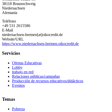
Bremen
38118
Braunschweig
e.V.
Niedersachsen
Alemania
Teléfono
+49 531 2615586
E-Mail
niedersachsen-bremen[at]oikocredit.de
Website/URL
https://www.niedersachsen-bremen.oikocredit.de
Servicios
Ofertas Educativas
Lobby
trabajo en red
Relaciones públicas/campañas
Producción de recursos educativos/didácticos
Eventos
Temas
Pobreza