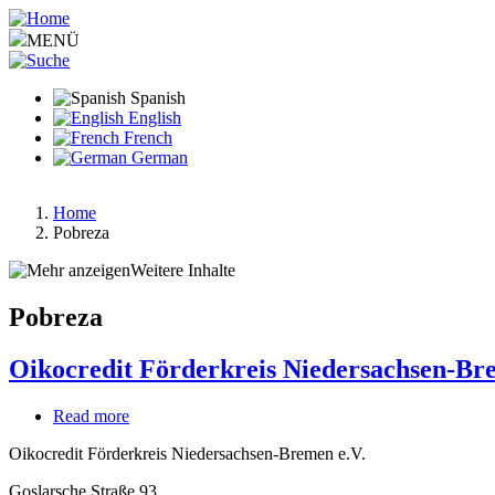
Pasar
al
MENÜ
contenido
principal
Spanish
English
French
German
Home
Pobreza
Ruta
de
Weitere Inhalte
navegación
Pobreza
Oikocredit Förderkreis Niedersachsen-Br
Read more
about
Oikocredit
Oikocredit Förderkreis Niedersachsen-Bremen e.V.
Förderkreis
Niedersachsen-
Goslarsche Straße 93