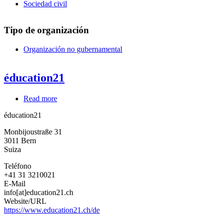
Sociedad civil
Tipo de organización
Organización no gubernamental
éducation21
Read more
about
éducation21
éducation21
Monbijoustraße 31
3011
Bern
Suiza
Teléfono
+41 31 3210021
E-Mail
info[at]education21.ch
Website/URL
https://www.education21.ch/de