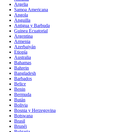
Argelia
Samoa Americana
Angola
Anguilla
Antigua y Barbuda
Guinea Ecuatorial
Argentina
Armenia
Azerbaiyán
Etiopía
Australia
Bahamas
Bahrein
Bangladesh
Barbados
Belice
Benin
Bermuda
Bután
Bolivia
Bosnia y Herzegovina
Botswana
Brasil
Brunéi
Bulgaria