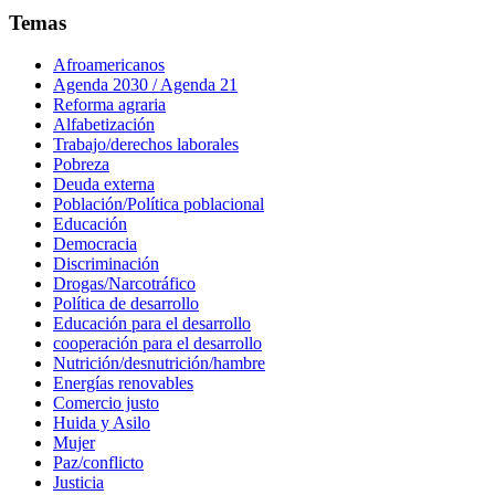
Temas
Afroamericanos
Agenda 2030 / Agenda 21
Reforma agraria
Alfabetización
Trabajo/derechos laborales
Pobreza
Deuda externa
Población/Política poblacional
Educación
Democracia
Discriminación
Drogas/Narcotráfico
Política de desarrollo
Educación para el desarrollo
cooperación para el desarrollo
Nutrición/desnutrición/hambre
Energías renovables
Comercio justo
Huida y Asilo
Mujer
Paz/conflicto
Justicia