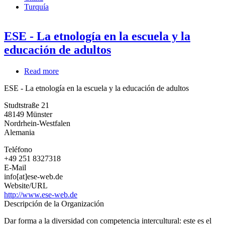
Turquía
ESE - La etnología en la escuela y la
educación de adultos
Read more
about
ESE
ESE - La etnología en la escuela y la educación de adultos
-
La
Studtstraße 21
etnología
48149
Münster
en
Nordrhein-Westfalen
la
Alemania
escuela
y
Teléfono
la
+49 251 8327318
educación
E-Mail
de
info[at]ese-web.de
adultos
Website/URL
http://www.ese-web.de
Descripción de la Organización
Dar forma a la diversidad con competencia intercultural: este es el