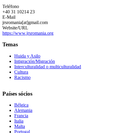
Refugiati
Teléfono
in
+40 31 10214 23
Romania
E-Mail
jrsromania[at]gmail.com
Website/URL
https://www.jrsromania.org
Temas
Huida y Asilo
Intigración/Migración
Interculturalidad o multiculturalidad
Cultura
Racismo
Países sócios
Bélgica
Alemania
Francia
Italia
Malta
Portugal