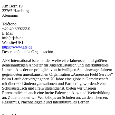
de
Am Born 19
AFS
22765
Hamburg
en
Alemania
Alemania
Teléfono
+49 40 399222-0
E-Mail
info[at]afs.de
Website/URL
https://www.afs.de
Descripción de la Organización
AFS International ist einer der weltweit erfahrensten und größten
gemeinnützigen Anbieter für Jugendaustausch und interkulturelles
Lernen. Aus der ursprünglich von freiwilligen Sanitätswagenfahrern
gegründeten amerikanischen Organisation „American Field Service“
ist im Laufe der vergangenen 70 Jahre eine globale Gemeinschaft
mit über 60 Länderorganisationen und Partnern geworden.Neben
Schulaustausch und Freiwilligendienst, bieten wir unseren
Ehrenamtlichen auch eine breite Palette an Aus- und Weiterbildung
an. Zudem bieten wir Workshops an Schulen an, zu den Themen,
Rassismus, Nachhaltigkeit und interkulturelles Lernen.