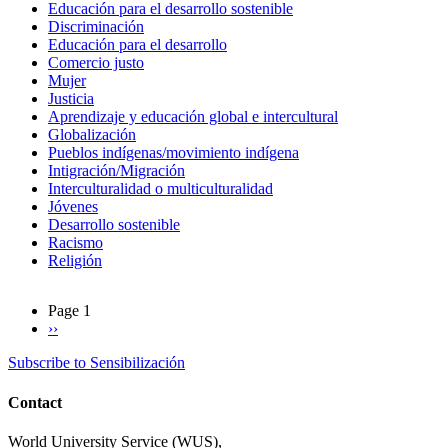
Educación para el desarrollo sostenible
Discriminación
Educación para el desarrollo
Comercio justo
Mujer
Justicia
Aprendizaje y educación global e intercultural
Globalización
Pueblos indígenas/movimiento indígena
Intigración/Migración
Interculturalidad o multiculturalidad
Jóvenes
Desarrollo sostenible
Racismo
Religión
Page 1
Next
››
Pagination
page
Subscribe to Sensibilización
Contact
World University Service (WUS),