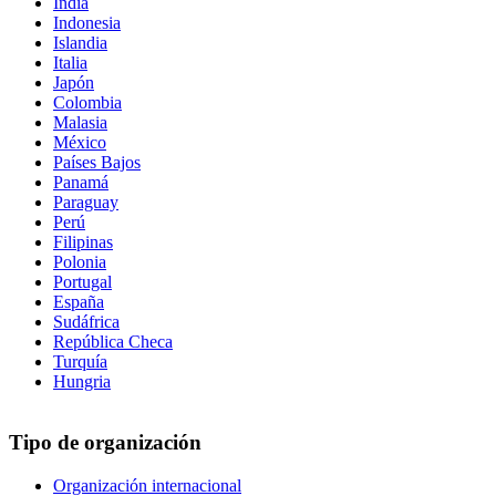
India
Indonesia
Islandia
Italia
Japón
Colombia
Malasia
México
Países Bajos
Panamá
Paraguay
Perú
Filipinas
Polonia
Portugal
España
Sudáfrica
República Checa
Turquía
Hungria
Tipo de organización
Organización internacional