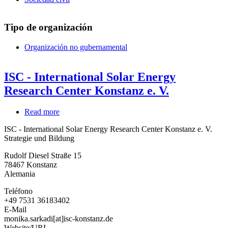
Tipo de organización
Organización no gubernamental
ISC - International Solar Energy
Research Center Konstanz e. V.
Read more
about
ISC
ISC - International Solar Energy Research Center Konstanz e. V.
-
Strategie und Bildung
International
Solar
Rudolf Diesel Straße 15
Energy
78467
Konstanz
Research
Alemania
Center
Konstanz
Teléfono
e.
+49 7531 36183402
V.
E-Mail
monika.sarkadi[at]isc-konstanz.de
Website/URL