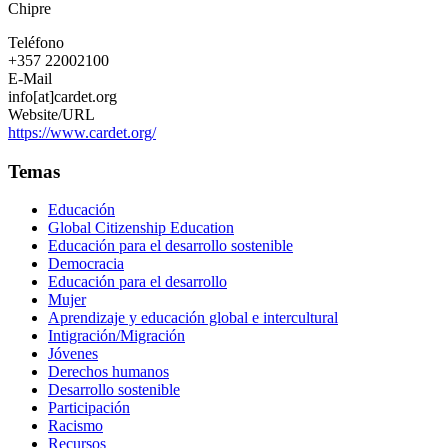
Chipre
Teléfono
+357 22002100
E-Mail
info[at]cardet.org
Website/URL
https://www.cardet.org/
Temas
Educación
Global Citizenship Education
Educación para el desarrollo sostenible
Democracia
Educación para el desarrollo
Mujer
Aprendizaje y educación global e intercultural
Intigración/Migración
Jóvenes
Derechos humanos
Desarrollo sostenible
Participación
Racismo
Recursos