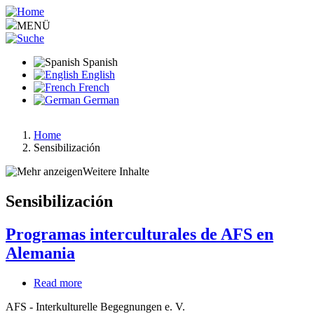
Pasar
al
MENÜ
contenido
principal
Spanish
English
French
German
Home
Sensibilización
Ruta
de
Weitere Inhalte
navegación
Sensibilización
Programas interculturales de AFS en
Alemania
Read more
about
Programas
AFS - Interkulturelle Begegnungen e. V.
interculturales