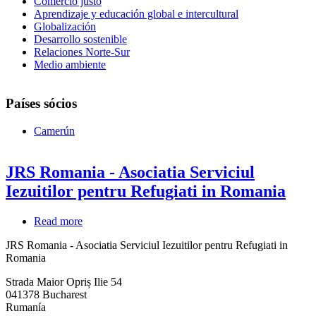
Comercio justo
Aprendizaje y educación global e intercultural
Globalización
Desarrollo sostenible
Relaciones Norte-Sur
Medio ambiente
Países sócios
Camerún
JRS Romania - Asociatia Serviciul
Iezuitilor pentru Refugiati in Romania
Read more
about
JRS
JRS Romania - Asociatia Serviciul Iezuitilor pentru Refugiati in
Romania
Romania
-
Asociatia
Strada Maior Opriș Ilie 54
Serviciul
041378
Bucharest
Iezuitilor
Rumanía
pentru