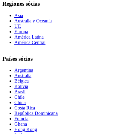
Regiones sócias
Asia
Australia y Oceanía
UE
Europa
América Latina
América Central
Países sócios
Argentina
Australia
Bélgica
Bolivia
Brasil
Chile
China
Costa Rica
República Dominicana
Francia
Ghana
Hong Kong