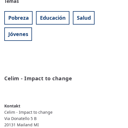
Temas
Pobreza
Educación
Salud
Jóvenes
Celim - Impact to change
READ MORE
ABOUT
CELIM
-
IMPACT
TO
Celim - Impact to change
CHANGE
Via Donatello 5 B
20131
Mailand
MI