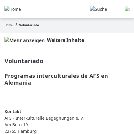
Pasar
al
contenido
principal
Home
Voluntariado
Ruta
de
Weitere Inhalte
navegación
Voluntariado
Programas interculturales de AFS en 
Alemania
READ MORE
ABOUT
PROGRAMAS
INTERCULTURALES
DE
AFS
AFS - Interkulturelle Begegnungen e. V.
EN
ALEMANIA
Am Born 19
22765
Hamburg