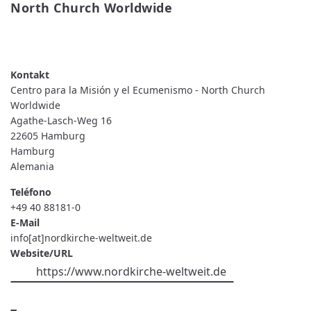
North Church Worldwide
READ MORE
ABOUT
CENTRO
PARA
LA
MISIÓN
Centro para la Misión y el Ecumenismo - North Church
Y
EL
Worldwide
ECUMENISMO
Agathe-Lasch-Weg 16
-
NORTH
22605
Hamburg
CHURCH
Hamburg
WORLDWIDE
Alemania
Teléfono
+49 40 88181-0
E-Mail
info[at]nordkirche-weltweit.de
Website/URL
https://www.nordkirche-weltweit.de