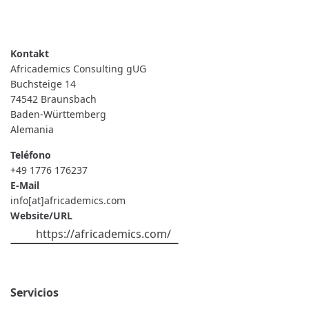
READ MORE
ABOUT
AFRICADEMICS
CONSULTING
GUG
Africademics Consulting gUG
Buchsteige 14
74542
Braunsbach
Baden-Württemberg
Alemania
Teléfono
+49 1776 176237
E-Mail
info[at]africademics.com
Website/URL
https://africademics.com/
Servicios