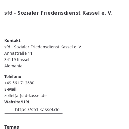
sfd - Sozialer Friedensdienst Kassel e. V.
READ MORE
ABOUT
SFD
-
SOZIALER
FRIEDENSDIENST
sfd - Sozialer Friedensdienst Kassel e. V.
KASSEL
E.
Annastraße 11
V.
34119
Kassel
Alemania
Teléfono
+49 561 712680
E-Mail
zollet[at]sfd-kassel.de
Website/URL
https://sfd-kassel.de
Temas