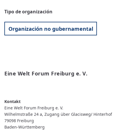
Tipo de organización
Organización no gubernamental
Eine Welt Forum Freiburg e. V.
READ MORE
ABOUT
EINE
WELT
FORUM
FREIBURG
Eine Welt Forum Freiburg e. V.
E.
V.
Wilhelmstraße 24 a, Zugang über Glacisweg/ Hinterhof
79098
Freiburg
Baden-Württemberg