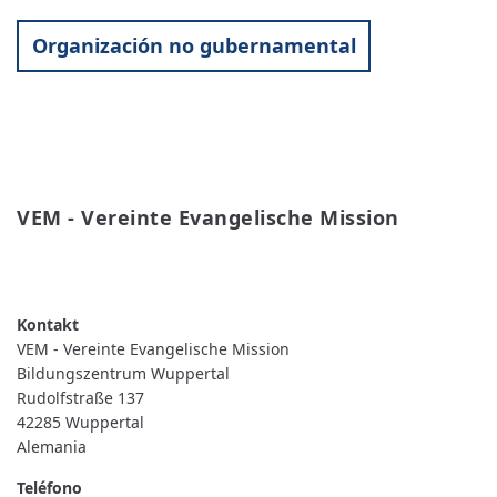
Organización no gubernamental
VEM - Vereinte Evangelische Mission
READ MORE
ABOUT
VEM
-
VEREINTE
EVANGELISCHE
VEM - Vereinte Evangelische Mission
MISSION
Bildungszentrum Wuppertal
Rudolfstraße 137
42285
Wuppertal
Alemania
Teléfono