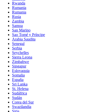
Rwanda
Rumania
Rumania
Rusia
Zambia
Samoa
San Marino
Sao Tomé y Príncipe
Arabia Saudita
Senegal
Serbia
Seychelles
Sierra Leona
Zimbabwe
Singapur
Eslovaquia
Somalia
España
Sri Lanka
St. Helena
Sudáfrica
Sudán
Corea del Sur
Swazilandia
Siria