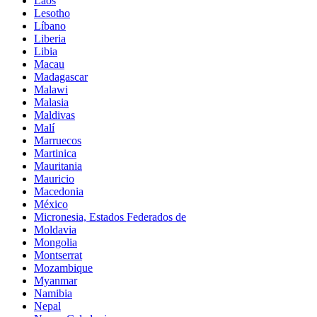
Laos
Lesotho
Líbano
Liberia
Libia
Macau
Madagascar
Malawi
Malasia
Maldivas
Malí
Marruecos
Martinica
Mauritania
Mauricio
Macedonia
México
Micronesia, Estados Federados de
Moldavia
Mongolia
Montserrat
Mozambique
Myanmar
Namibia
Nepal