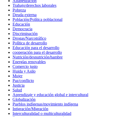
Alfabetización
Trabajo/derechos laborales
Pobreza
Deuda externa
Población/Política poblacional
Educación
Democracia
Discriminación
Drogas/Narcotráfico
Política de desarrollo
Educación para el desarrollo
cooperación para el desarrollo
Nutrición/desnutrición/hambre
Energías renovables
Comercio justo
Huida y Asilo
Mujer
Paz/conflicto
Justicia
Salud
Aprendizaje y educación global e intercultural
Globalización
Pueblos indígenas/movimiento indígena
Intigración/Migración
Interculturalidad o multiculturalidad