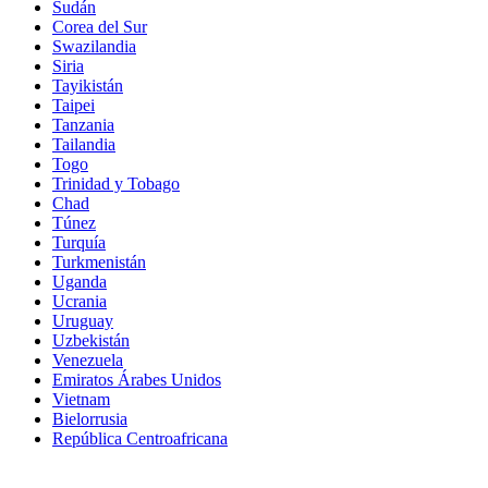
Sudán
Corea del Sur
Swazilandia
Siria
Tayikistán
Taipei
Tanzania
Tailandia
Togo
Trinidad y Tobago
Chad
Túnez
Turquía
Turkmenistán
Uganda
Ucrania
Uruguay
Uzbekistán
Venezuela
Emiratos Árabes Unidos
Vietnam
Bielorrusia
República Centroafricana