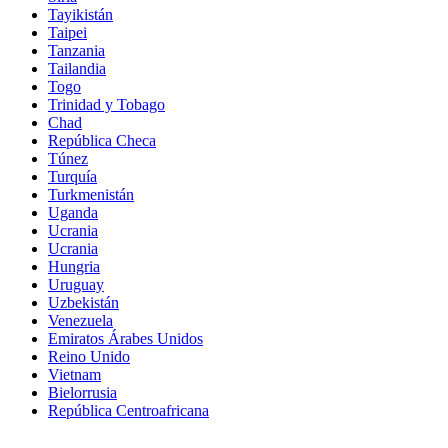
Tayikistán
Taipei
Tanzania
Tailandia
Togo
Trinidad y Tobago
Chad
República Checa
Túnez
Turquía
Turkmenistán
Uganda
Ucrania
Ucrania
Hungria
Uruguay
Uzbekistán
Venezuela
Emiratos Árabes Unidos
Reino Unido
Vietnam
Bielorrusia
República Centroafricana