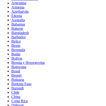
Argentina
Armenia
Azerbaiyán
Etiopía
Australia
Bahamas
Bahrein
Bangladesh
Barbados
Belice
Benin
Bermuda
Bután
Bolivia
Bosnia y Herzegovina
Botswana
Brasil
Brunéi
Bulgaria
Burkina Faso
Burundi
Chile
China
Costa Rica
Djibouti