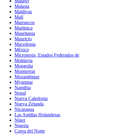
Malawi
Malasia
Maldivas
Malí
Marruecos
Martinica
Mauritania
Mauricio
Macedonia
México
Micronesia, Estados Federados de
Moldavia
Mongolia
Montserrat
Mozambique
Myanmar
Namibia
Nepal
Nueva Caledonia
Nueva Zelanda
Nicaragua
Las Antillas Holandesas
Níger
Nigeria
Corea del Norte