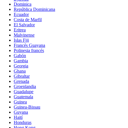
Dominica
República Dominicana
Ecuador
Costa de Marfil
El Salvador
Eritrea
Malvinense
Islas Fiji
Francés Guayana
Polinesia francés
Gabón
Gambia
Georgia
Ghana
Gibraltar
Grenada
Groenlandia
Guadalupe
Guatemala
Guinea
Guinea-Bissau
Guyana
Haití
Honduras
Hong Kong