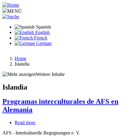
Pasar
al
MENÜ
contenido
principal
Spanish
English
French
German
Home
Islandia
Ruta
de
Weitere Inhalte
navegación
Islandia
Programas interculturales de AFS en
Alemania
Read more
about
Programas
AFS - Interkulturelle Begegnungen e. V.
interculturales