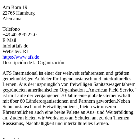
de
Am Born 19
AFS
22765
Hamburg
en
Alemania
Alemania
Teléfono
+49 40 399222-0
E-Mail
info[at]afs.de
Website/URL
https://www.afs.de
Descripción de la Organización
AFS International ist einer der weltweit erfahrensten und größten
gemeinnützigen Anbieter für Jugendaustausch und interkulturelles
Lernen. Aus der ursprünglich von freiwilligen Sanitätswagenfahrern
gegründeten amerikanischen Organisation „American Field Service“
ist im Laufe der vergangenen 70 Jahre eine globale Gemeinschaft
mit über 60 Länderorganisationen und Partnern geworden.Neben
Schulaustausch und Freiwilligendienst, bieten wir unseren
Ehrenamtlichen auch eine breite Palette an Aus- und Weiterbildung
an. Zudem bieten wir Workshops an Schulen an, zu den Themen,
Rassismus, Nachhaltigkeit und interkulturelles Lernen.