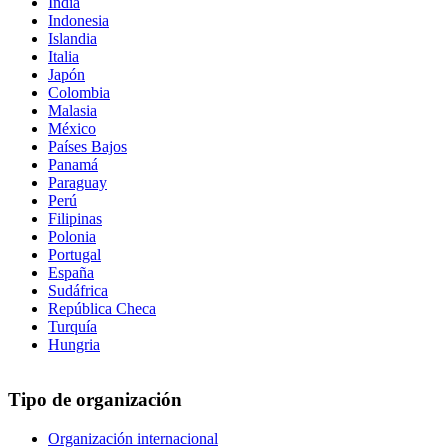
India
Indonesia
Islandia
Italia
Japón
Colombia
Malasia
México
Países Bajos
Panamá
Paraguay
Perú
Filipinas
Polonia
Portugal
España
Sudáfrica
República Checa
Turquía
Hungria
Tipo de organización
Organización internacional