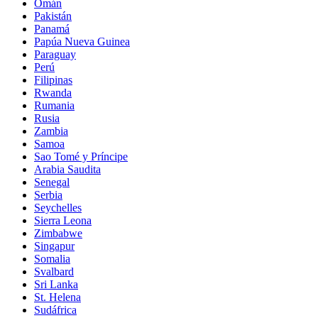
Omán
Pakistán
Panamá
Papúa Nueva Guinea
Paraguay
Perú
Filipinas
Rwanda
Rumania
Rusia
Zambia
Samoa
Sao Tomé y Príncipe
Arabia Saudita
Senegal
Serbia
Seychelles
Sierra Leona
Zimbabwe
Singapur
Somalia
Svalbard
Sri Lanka
St. Helena
Sudáfrica