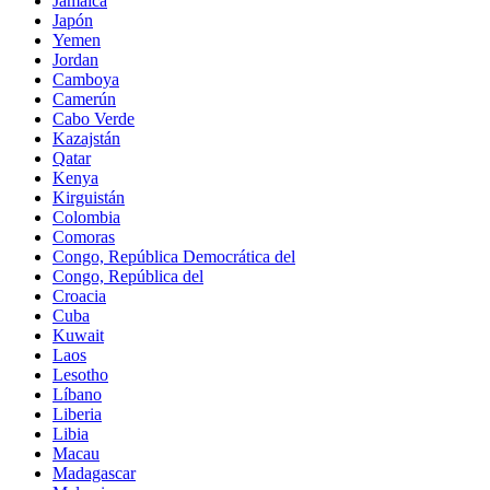
Jamaica
Japón
Yemen
Jordan
Camboya
Camerún
Cabo Verde
Kazajstán
Qatar
Kenya
Kirguistán
Colombia
Comoras
Congo, República Democrática del
Congo, República del
Croacia
Cuba
Kuwait
Laos
Lesotho
Líbano
Liberia
Libia
Macau
Madagascar