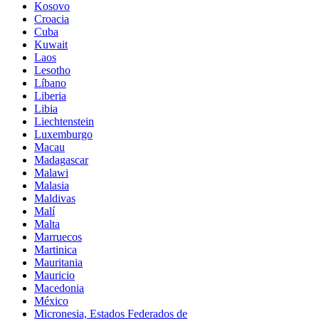
Kosovo
Croacia
Cuba
Kuwait
Laos
Lesotho
Líbano
Liberia
Libia
Liechtenstein
Luxemburgo
Macau
Madagascar
Malawi
Malasia
Maldivas
Malí
Malta
Marruecos
Martinica
Mauritania
Mauricio
Macedonia
México
Micronesia, Estados Federados de