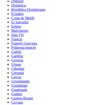
Djibouti
Dominica
República Dominicana
Ecuador
Costa de Marfil
El Salvador
Eritrea
Malvinense
Islas Fiji
Francia
Francés Guayana
Polinesia francés
Gabón
Gambia
Georgia
Ghana
Gibraltar
Grenada
Grecia
Groenlandia
Guadalupe
Guatemala
Guinea
Guinea-Bissau
Guyana