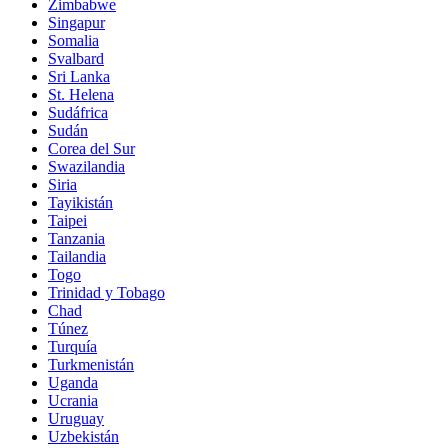
Zimbabwe
Singapur
Somalia
Svalbard
Sri Lanka
St. Helena
Sudáfrica
Sudán
Corea del Sur
Swazilandia
Siria
Tayikistán
Taipei
Tanzania
Tailandia
Togo
Trinidad y Tobago
Chad
Túnez
Turquía
Turkmenistán
Uganda
Ucrania
Uruguay
Uzbekistán