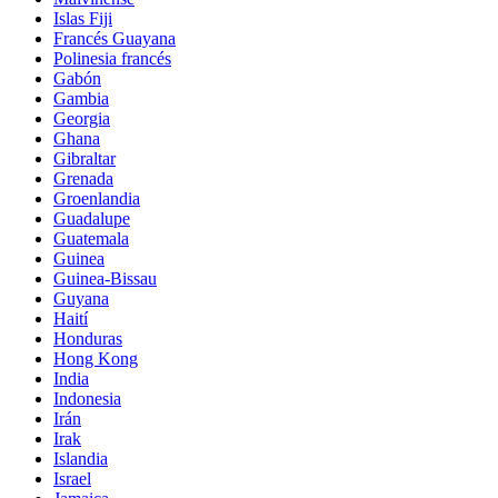
Islas Fiji
Francés Guayana
Polinesia francés
Gabón
Gambia
Georgia
Ghana
Gibraltar
Grenada
Groenlandia
Guadalupe
Guatemala
Guinea
Guinea-Bissau
Guyana
Haití
Honduras
Hong Kong
India
Indonesia
Irán
Irak
Islandia
Israel