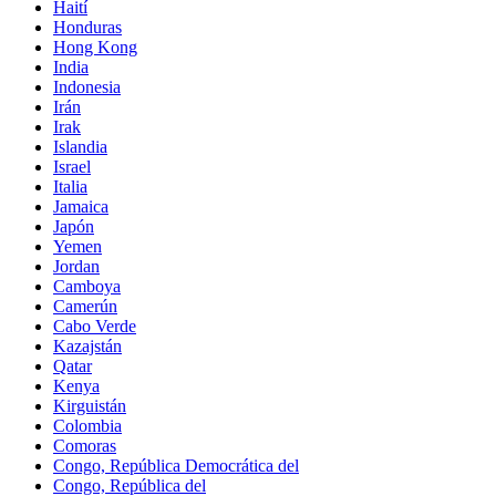
Haití
Honduras
Hong Kong
India
Indonesia
Irán
Irak
Islandia
Israel
Italia
Jamaica
Japón
Yemen
Jordan
Camboya
Camerún
Cabo Verde
Kazajstán
Qatar
Kenya
Kirguistán
Colombia
Comoras
Congo, República Democrática del
Congo, República del