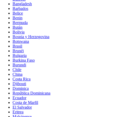
Bangladesh
Barbados
Belice
Benin
Bermuda
Bután
Bolivia
Bosnia y Herzegovina
Botswana
Brasil
Brunéi
Bulgaria
Burkina Faso
Burundi
Chile
China
Costa Rica
Djibouti
Dominica
República Dominicana
Ecuador
Costa de Marfil
El Salvador
Eritrea
Malvinense