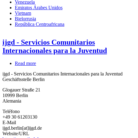
Venezuela
Emiratos Árabes Unidos
Vietnam
Bielorrusia
República Centroafricana
ijgd - Servicios Comunitarios
Internacionales para la Juventud
Read more
about
ijgd
ijgd - Servicios Comunitarios Internacionales para la Juventud
-
Geschäftsstelle Berlin
Servicios
Comunitarios
Glogauer Straße 21
Internacionales
10999
Berlin
para
Alemania
la
Juventud
Teléfono
+49 30 61203130
E-Mail
ijgd.berlin[at]ijgd.de
Website/URL