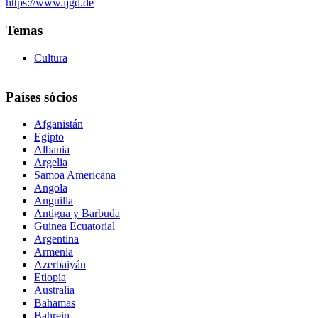
https://www.ijgd.de
Temas
Cultura
Países sócios
Afganistán
Egipto
Albania
Argelia
Samoa Americana
Angola
Anguilla
Antigua y Barbuda
Guinea Ecuatorial
Argentina
Armenia
Azerbaiyán
Etiopía
Australia
Bahamas
Bahrein