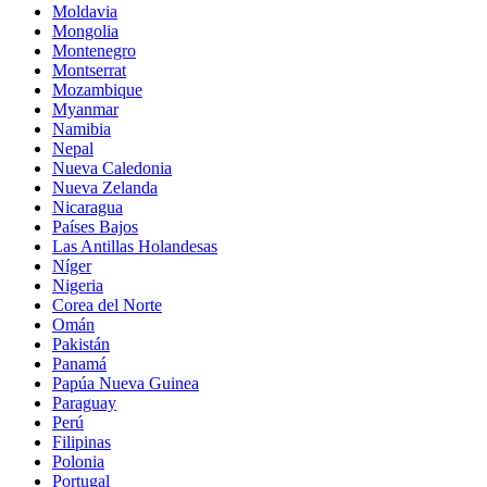
Moldavia
Mongolia
Montenegro
Montserrat
Mozambique
Myanmar
Namibia
Nepal
Nueva Caledonia
Nueva Zelanda
Nicaragua
Países Bajos
Las Antillas Holandesas
Níger
Nigeria
Corea del Norte
Omán
Pakistán
Panamá
Papúa Nueva Guinea
Paraguay
Perú
Filipinas
Polonia
Portugal