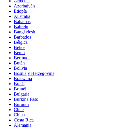
Armenia
Azerbaiyán
Etiopía
Australia
Bahamas
Bahrein
Bangladesh
Barbados
Bélgica
Belice
Benin
Bermuda
Bután
Bolivia
Bosnia y Herzegovina
Botswana
Brasil
Brunéi
Bulgaria
Burkina Faso
Burundi
Chile
China
Costa Rica
Alemania