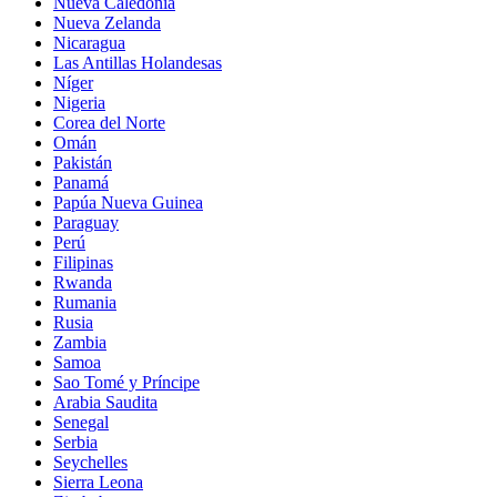
Nueva Caledonia
Nueva Zelanda
Nicaragua
Las Antillas Holandesas
Níger
Nigeria
Corea del Norte
Omán
Pakistán
Panamá
Papúa Nueva Guinea
Paraguay
Perú
Filipinas
Rwanda
Rumania
Rusia
Zambia
Samoa
Sao Tomé y Príncipe
Arabia Saudita
Senegal
Serbia
Seychelles
Sierra Leona