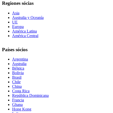
Regiones sócias
Asia
Australia y Oceanía
UE
Europa
América Latina
América Central
Países sócios
Argentina
Australia
Bélgica
Bolivia
Brasil
Chile
China
Costa Rica
República Dominicana
Francia
Ghana
Hong Kong