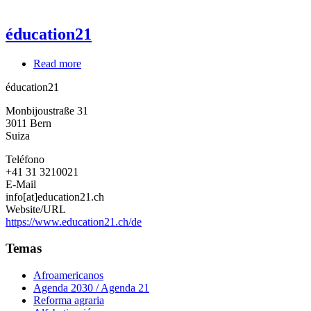
éducation21
Read more
about
éducation21
éducation21
Monbijoustraße 31
3011
Bern
Suiza
Teléfono
+41 31 3210021
E-Mail
info[at]education21.ch
Website/URL
https://www.education21.ch/de
Temas
Afroamericanos
Agenda 2030 / Agenda 21
Reforma agraria