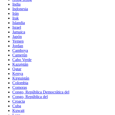
India
Indonesia
Irán
Irak
Islandia
Israel
Jamaica
Japón
Yemen
Jordan
Camboya
Camerún
Cabo Verde
Kazajstán
Qatar
Kenya
Kirguistán
Colombia
Comoras
Congo, República Democrática del
Congo, República del
Croacia
Cuba
Kuwait