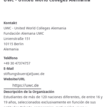
READ MORE
ABOUT
UWC
-
UNITED
WORLD
UWC - United World Colleges Alemania
COLLEGES
ALEMANIA
Fundación Alemana UWC
Linienstraße 151
10115
Berlin
Alemania
Teléfono
+49 30 47374757
E-Mail
stiftungsbuero[at]uwc.de
Website/URL
https://uwc.de
Descripción de la Organización
Estudiantes de más de 120 naciones diferentes, de entre 16 y
19 años, seleccionados exclusivamente en función de sus