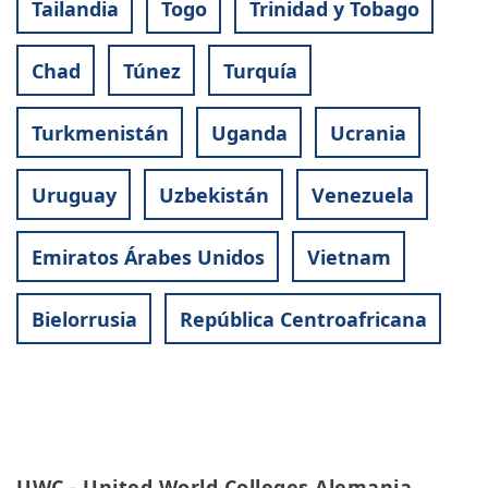
Tailandia
Togo
Trinidad y Tobago
Chad
Túnez
Turquía
Turkmenistán
Uganda
Ucrania
Uruguay
Uzbekistán
Venezuela
Emiratos Árabes Unidos
Vietnam
Bielorrusia
República Centroafricana
UWC - United World Colleges Alemania