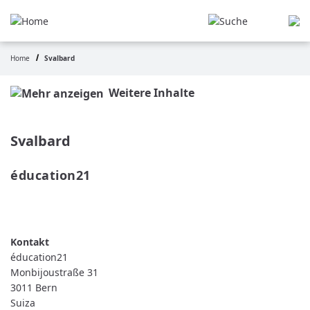
Pasar
al
contenido
principal
Home
Svalbard
Ruta
de
Weitere Inhalte
navegación
Svalbard
éducation21 
READ MORE
ABOUT
ÉDUCATION21
éducation21
Monbijoustraße 31
3011
Bern
Suiza