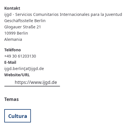
-
SERVICIOS
COMUNITARIOS
ijgd - Servicios Comunitarios Internacionales para la Juventud
INTERNACIONALES
PARA
Geschäftsstelle Berlin
LA
Glogauer Straße 21
JUVENTUD
10999
Berlin
Alemania
Teléfono
+49 30 61203130
E-Mail
ijgd.berlin[at]ijgd.de
Website/URL
https://www.ijgd.de
Temas
Cultura