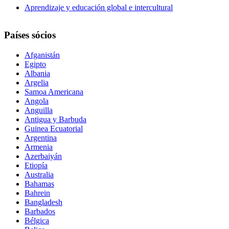
Aprendizaje y educación global e intercultural
Países sócios
Afganistán
Egipto
Albania
Argelia
Samoa Americana
Angola
Anguilla
Antigua y Barbuda
Guinea Ecuatorial
Argentina
Armenia
Azerbaiyán
Etiopía
Australia
Bahamas
Bahrein
Bangladesh
Barbados
Bélgica