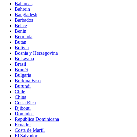
Bahamas
Bahrein
Bangladesh
Barbados
Belice
Benin
Bermuda
Bután
Bolivia
Bosnia y Herzegovina
Botswana
Brasil
Brunéi
Bulgaria
Burkina Faso
Burundi
Chile
China
Costa Rica
Djibouti
Dominica
República Dominicana
Ecuador
Costa de Marfil
El Salvador