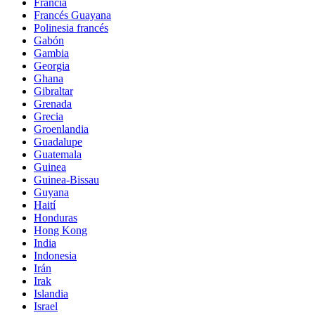
Francia
Francés Guayana
Polinesia francés
Gabón
Gambia
Georgia
Ghana
Gibraltar
Grenada
Grecia
Groenlandia
Guadalupe
Guatemala
Guinea
Guinea-Bissau
Guyana
Haití
Honduras
Hong Kong
India
Indonesia
Irán
Irak
Islandia
Israel