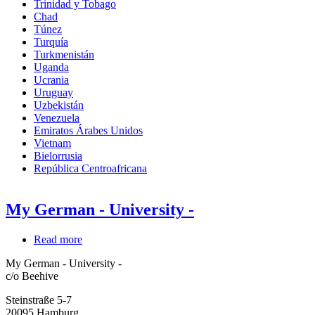
Trinidad y Tobago
Chad
Túnez
Turquía
Turkmenistán
Uganda
Ucrania
Uruguay
Uzbekistán
Venezuela
Emiratos Árabes Unidos
Vietnam
Bielorrusia
República Centroafricana
My German - University -
Read more
about
My
My German - University -
German
c/o Beehive
-
University
Steinstraße 5-7
-
20095
Hamburg