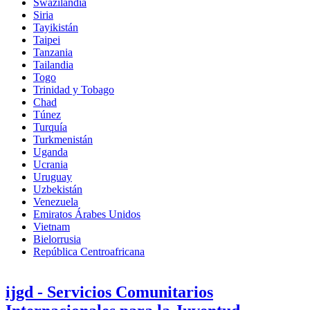
Swazilandia
Siria
Tayikistán
Taipei
Tanzania
Tailandia
Togo
Trinidad y Tobago
Chad
Túnez
Turquía
Turkmenistán
Uganda
Ucrania
Uruguay
Uzbekistán
Venezuela
Emiratos Árabes Unidos
Vietnam
Bielorrusia
República Centroafricana
ijgd - Servicios Comunitarios