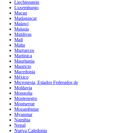
Liechtenstein
Luxemburgo
Macau
Madagascar
Malawi
Malasia
Maldivas
Malí
Malta
Marruecos
Martinica
Mauritania
Mauricio
Macedonia
México
Micronesia, Estados Federados de
Moldavia
Mongolia
Montenegro
Montserrat
Mozambique
Myanmar
Namibia
Nepal
Nueva Caledonia