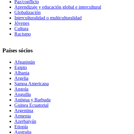
Paz/conflicto
Aprendizaje y educación global e intercultural
Globalización
Interculturalidad o multiculturalidad
Jóvenes
Cultura
Racismo
Países sócios
Afganistán
Egipto
Albania
Argelia
Samoa Americana
Angola
Anguilla
Antigua y Barbuda
Guinea Ecuatorial
Argentina
Armenia
Azerbaiyán
Etiopía
Australia