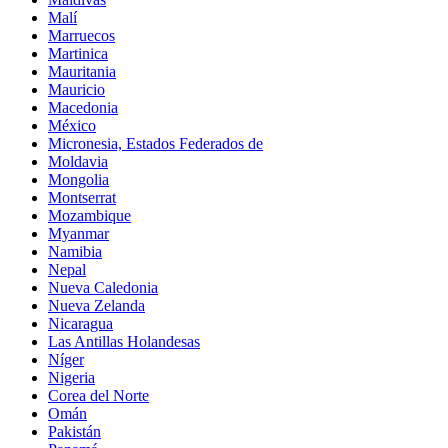
Malí
Marruecos
Martinica
Mauritania
Mauricio
Macedonia
México
Micronesia, Estados Federados de
Moldavia
Mongolia
Montserrat
Mozambique
Myanmar
Namibia
Nepal
Nueva Caledonia
Nueva Zelanda
Nicaragua
Las Antillas Holandesas
Níger
Nigeria
Corea del Norte
Omán
Pakistán