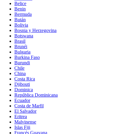
Belice
Benin
Bermuda
Bután
Bolivia
Bosnia y Herzegovina
Botswana
Brasil
Brunéi
Bulgaria
Burkina Faso
Burundi
Chile
China
Costa Rica
Djibouti
Dominica
República Dominicana
Ecuador
Costa de Marfil
El Salvador
Eritrea
Malvinense
Islas Fiji
Francés Guayana