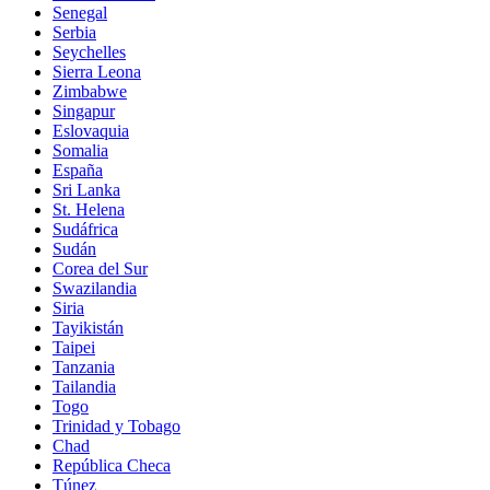
Senegal
Serbia
Seychelles
Sierra Leona
Zimbabwe
Singapur
Eslovaquia
Somalia
España
Sri Lanka
St. Helena
Sudáfrica
Sudán
Corea del Sur
Swazilandia
Siria
Tayikistán
Taipei
Tanzania
Tailandia
Togo
Trinidad y Tobago
Chad
República Checa
Túnez