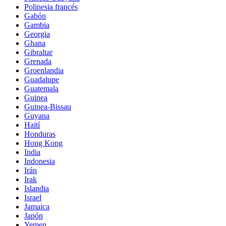
Polinesia francés
Gabón
Gambia
Georgia
Ghana
Gibraltar
Grenada
Groenlandia
Guadalupe
Guatemala
Guinea
Guinea-Bissau
Guyana
Haití
Honduras
Hong Kong
India
Indonesia
Irán
Irak
Islandia
Israel
Jamaica
Japón
Yemen