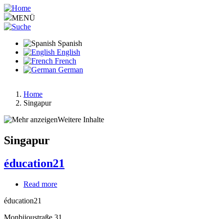
Pasar
al
MENÜ
contenido
principal
Spanish
English
French
German
Home
Singapur
Ruta
de
Weitere Inhalte
navegación
Singapur
éducation21
Read more
about
éducation21
éducation21
Monbijoustraße 31