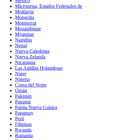
México
Micronesia, Estados Federados de
Moldavia
Mongolia
Montserrat
Mozambique
Myanmar
Namibia
Nepal
Nueva Caledonia
Nueva Zelanda
Nicaragua
Las Antillas Holandesas
Níger
Nigeria
Corea del Norte
Omán
Pakistán
Panamá
Papúa Nueva Guinea
Paraguay
Perú
Filipinas
Rwanda
Rumania