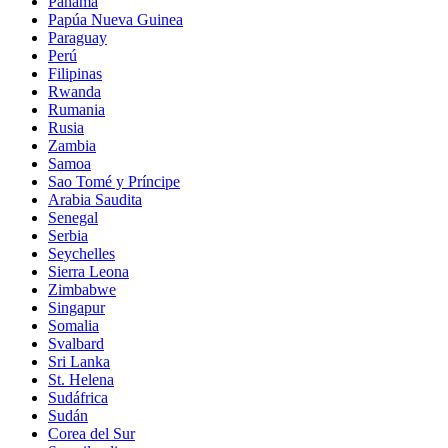
Panamá
Papúa Nueva Guinea
Paraguay
Perú
Filipinas
Rwanda
Rumania
Rusia
Zambia
Samoa
Sao Tomé y Príncipe
Arabia Saudita
Senegal
Serbia
Seychelles
Sierra Leona
Zimbabwe
Singapur
Somalia
Svalbard
Sri Lanka
St. Helena
Sudáfrica
Sudán
Corea del Sur