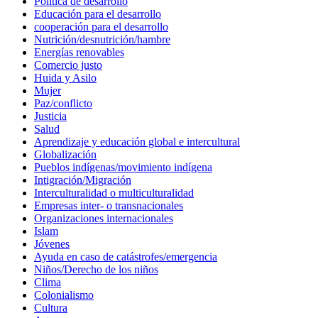
Política de desarrollo
Educación para el desarrollo
cooperación para el desarrollo
Nutrición/desnutrición/hambre
Energías renovables
Comercio justo
Huida y Asilo
Mujer
Paz/conflicto
Justicia
Salud
Aprendizaje y educación global e intercultural
Globalización
Pueblos indígenas/movimiento indígena
Intigración/Migración
Interculturalidad o multiculturalidad
Empresas inter- o transnacionales
Organizaciones internacionales
Islam
Jóvenes
Ayuda en caso de catástrofes/emergencia
Niños/Derecho de los niños
Clima
Colonialismo
Cultura