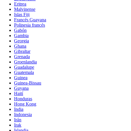
Eritrea
Malvinense
Islas Fiji
Francés Guayana
Polinesia francés
Gabón
Gambia
Georgia
Ghana
Gibraltar
Grenada
Groenlandia
Guadalupe
Guatemala
Guinea
Guinea-Bissau
Guyana
Haití
Honduras
Hong Kong
India
Indonesia
Irán
Irak
Islandia