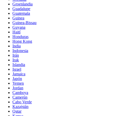
Groenlandia
Guadalupe
Guatemala
Guinea
Guinea-Bissau
Guyana
Haití
Honduras
Hong Kong
India
Indonesia
Irán
Irak
Islandia
Israel
Jamaica
Japón
Yemen
Jordan
Camboya
Camerún
Cabo Verde
Kazajstán
Qatar
Kenya