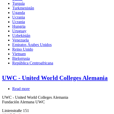
Turquía
Turkmenistán
Uganda
Ucrania
Ucrania
Hungria
Uruguay
Uzbekistán
Venezuela
Emiratos Árabes Unidos
Reino Unido
Vietnam
Bielorrusia
República Centroafricana
UWC - United World Colleges Alemania
Read more
about
UWC
UWC - United World Colleges Alemania
-
Fundación Alemana UWC
United
World
Linienstraße 151
Colleges