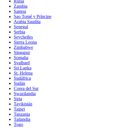
Rusia
Zambia
Samoa
Sao Tomé y Príncipe
Arabia Saudita
Senegal
Serbia
Seychelles
Sierra Leona
Zimbabwe
Singapur
Somalia
Svalbard
Sri Lanka
St. Helena
Sudáfrica
Sudán
Corea del Sur
Swazilandia
Siria
Tayikistán
Taipei
Tanzania
Tailandia
Togo