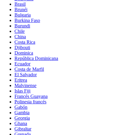
Brasil
Brunéi
Bulgaria
Burkina Faso
Burundi
Chile
China
Costa Rica
Djibouti
Dominica
República Dominicana
Ecuador
Costa de Marfil
El Salvador
Eritrea
Malvinense
Islas Fiji
Francés Guayana
Polinesia francés
Gabón
Gambia
Georgia
Ghana
Gibraltar
Grenada