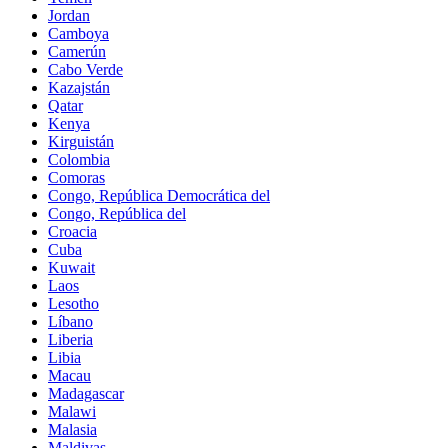
Jordan
Camboya
Camerún
Cabo Verde
Kazajstán
Qatar
Kenya
Kirguistán
Colombia
Comoras
Congo, República Democrática del
Congo, República del
Croacia
Cuba
Kuwait
Laos
Lesotho
Líbano
Liberia
Libia
Macau
Madagascar
Malawi
Malasia
Maldivas