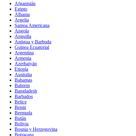
Afganistán
Egipto
Albania
Argelia
Samoa Americana
Angola
Anguilla
Antigua y Barbuda
Guinea Ecuatorial
Argentina
Armenia
Azerbaiyán
Etiopía
Australia
Bahamas
Bahrein
Bangladesh
Barbados
Belice
Benin
Bermuda
Bután
Bolivia
Bosnia y Herzegovina
Botswana