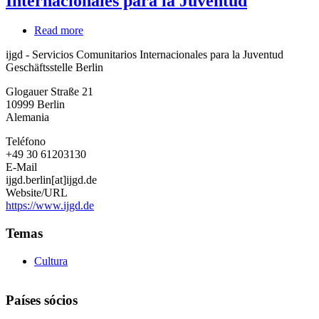
Internacionales para la Juventud
Read more
about
ijgd
ijgd - Servicios Comunitarios Internacionales para la Juventud
-
Geschäftsstelle Berlin
Servicios
Comunitarios
Glogauer Straße 21
Internacionales
10999
Berlin
para
Alemania
la
Juventud
Teléfono
+49 30 61203130
E-Mail
ijgd.berlin[at]ijgd.de
Website/URL
https://www.ijgd.de
Temas
Cultura
Países sócios