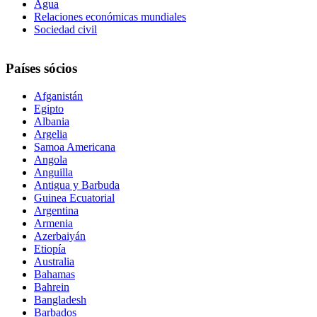
Agua
Relaciones económicas mundiales
Sociedad civil
Países sócios
Afganistán
Egipto
Albania
Argelia
Samoa Americana
Angola
Anguilla
Antigua y Barbuda
Guinea Ecuatorial
Argentina
Armenia
Azerbaiyán
Etiopía
Australia
Bahamas
Bahrein
Bangladesh
Barbados