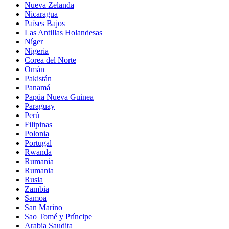
Nueva Zelanda
Nicaragua
Países Bajos
Las Antillas Holandesas
Níger
Nigeria
Corea del Norte
Omán
Pakistán
Panamá
Papúa Nueva Guinea
Paraguay
Perú
Filipinas
Polonia
Portugal
Rwanda
Rumania
Rumania
Rusia
Zambia
Samoa
San Marino
Sao Tomé y Príncipe
Arabia Saudita