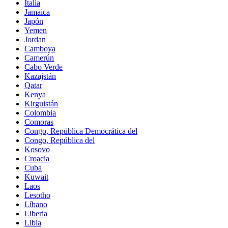
Italia
Jamaica
Japón
Yemen
Jordan
Camboya
Camerún
Cabo Verde
Kazajstán
Qatar
Kenya
Kirguistán
Colombia
Comoras
Congo, República Democrática del
Congo, República del
Kosovo
Croacia
Cuba
Kuwait
Laos
Lesotho
Líbano
Liberia
Libia