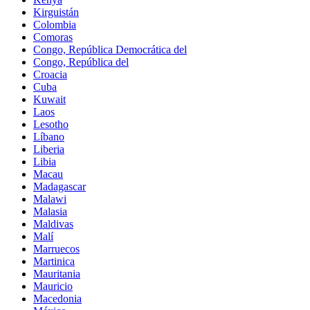
Kirguistán
Colombia
Comoras
Congo, República Democrática del
Congo, República del
Croacia
Cuba
Kuwait
Laos
Lesotho
Líbano
Liberia
Libia
Macau
Madagascar
Malawi
Malasia
Maldivas
Malí
Marruecos
Martinica
Mauritania
Mauricio
Macedonia