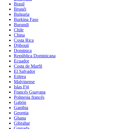
Brasil
Brunéi
Bulgaria
Burkina Faso
Burundi
Chile
China
Costa Rica
Djibouti
Dominica
República Dominicana
Ecuador
Costa de Marfil
El Salvador
Eritrea
Malvinense
Islas Fiji
Francés Guayana
Polinesia francés
Gabón
Gambia
Georgia
Ghana
Gibraltar
Grenada