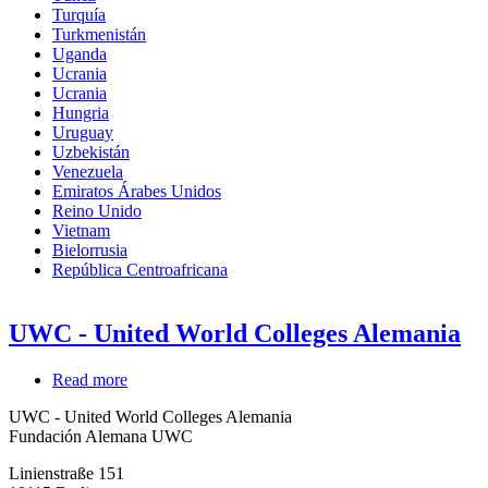
Turquía
Turkmenistán
Uganda
Ucrania
Ucrania
Hungria
Uruguay
Uzbekistán
Venezuela
Emiratos Árabes Unidos
Reino Unido
Vietnam
Bielorrusia
República Centroafricana
UWC - United World Colleges Alemania
Read more
about
UWC
UWC - United World Colleges Alemania
-
Fundación Alemana UWC
United
World
Linienstraße 151
Colleges