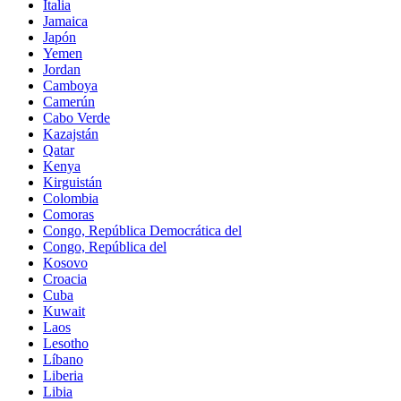
Italia
Jamaica
Japón
Yemen
Jordan
Camboya
Camerún
Cabo Verde
Kazajstán
Qatar
Kenya
Kirguistán
Colombia
Comoras
Congo, República Democrática del
Congo, República del
Kosovo
Croacia
Cuba
Kuwait
Laos
Lesotho
Líbano
Liberia
Libia