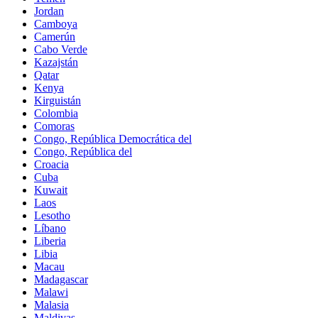
Jordan
Camboya
Camerún
Cabo Verde
Kazajstán
Qatar
Kenya
Kirguistán
Colombia
Comoras
Congo, República Democrática del
Congo, República del
Croacia
Cuba
Kuwait
Laos
Lesotho
Líbano
Liberia
Libia
Macau
Madagascar
Malawi
Malasia
Maldivas