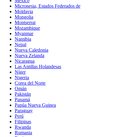
México
Micronesia, Estados Federados de
Moldavia
Mongolia
Montserrat
Mozambique
Myanmar
Namibia
Nepal
Nueva Caledonia
Nueva Zelanda
Nicaragua
Las Antillas Holandesas
Níger
Nigeria
Corea del Norte
Omán
Pakistán
Panamá
Papúa Nueva Guinea
Paraguay
Perú
Filipinas
Rwanda
Rumania