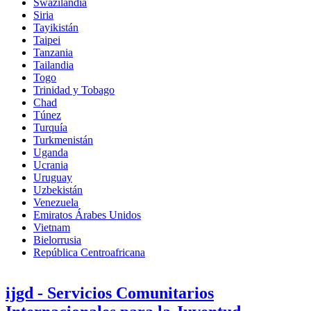
Swazilandia
Siria
Tayikistán
Taipei
Tanzania
Tailandia
Togo
Trinidad y Tobago
Chad
Túnez
Turquía
Turkmenistán
Uganda
Ucrania
Uruguay
Uzbekistán
Venezuela
Emiratos Árabes Unidos
Vietnam
Bielorrusia
República Centroafricana
ijgd - Servicios Comunitarios