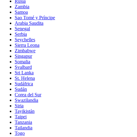
Rusia
Zambia
Samoa
Sao Tomé y Príncipe
Arabia Saudita
Senegal
Serbia
Seychelles
Sierra Leona
Zimbabwe
Singapur
Somalia
Svalbard
Sri Lanka
St. Helena
Sudáfrica
Sudán
Corea del Sur
Swazilandia
Siria
Tayikistán
Taipei
Tanzania
Tailandia
Togo