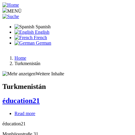
Pasar
al
MENÜ
contenido
principal
Spanish
English
French
German
Home
Turkmenistán
Ruta
de
Weitere Inhalte
navegación
Turkmenistán
éducation21
Read more
about
éducation21
éducation21
Monbijoustraße 31