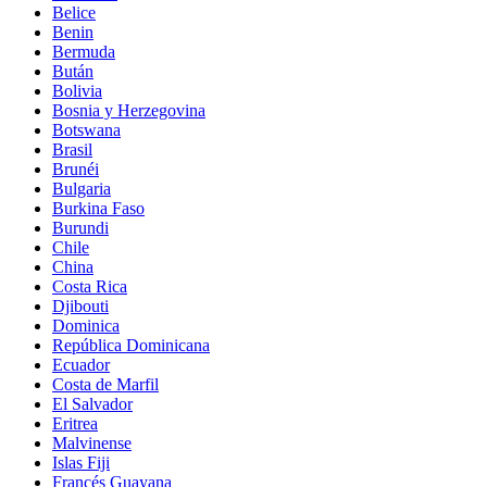
Belice
Benin
Bermuda
Bután
Bolivia
Bosnia y Herzegovina
Botswana
Brasil
Brunéi
Bulgaria
Burkina Faso
Burundi
Chile
China
Costa Rica
Djibouti
Dominica
República Dominicana
Ecuador
Costa de Marfil
El Salvador
Eritrea
Malvinense
Islas Fiji
Francés Guayana