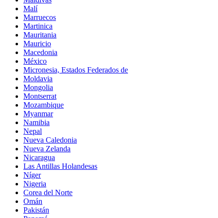
Malí
Marruecos
Martinica
Mauritania
Mauricio
Macedonia
México
Micronesia, Estados Federados de
Moldavia
Mongolia
Montserrat
Mozambique
Myanmar
Namibia
Nepal
Nueva Caledonia
Nueva Zelanda
Nicaragua
Las Antillas Holandesas
Níger
Nigeria
Corea del Norte
Omán
Pakistán