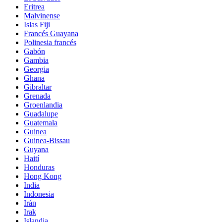
Eritrea
Malvinense
Islas Fiji
Francés Guayana
Polinesia francés
Gabón
Gambia
Georgia
Ghana
Gibraltar
Grenada
Groenlandia
Guadalupe
Guatemala
Guinea
Guinea-Bissau
Guyana
Haití
Honduras
Hong Kong
India
Indonesia
Irán
Irak
Islandia