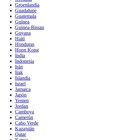
Groenlandia
Guadalupe
Guatemala
Guinea
Guinea-Bissau
Guyana
Haití
Honduras
Hong Kong
India
Indonesia
Irán
Irak
Islandia
Israel
Jamaica
Japón
Yemen
Jordan
Camboya
Camerún
Cabo Verde
Kazajstán
Qatar
Kenya