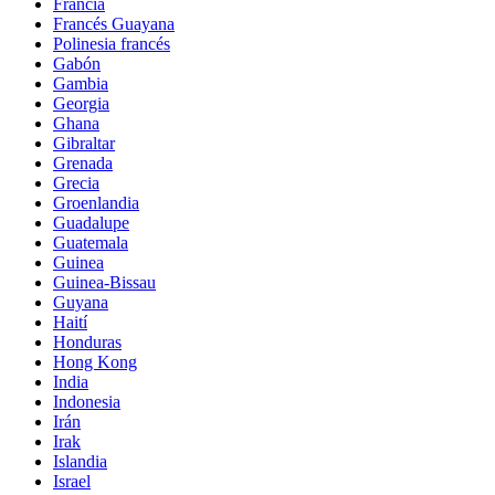
Francia
Francés Guayana
Polinesia francés
Gabón
Gambia
Georgia
Ghana
Gibraltar
Grenada
Grecia
Groenlandia
Guadalupe
Guatemala
Guinea
Guinea-Bissau
Guyana
Haití
Honduras
Hong Kong
India
Indonesia
Irán
Irak
Islandia
Israel