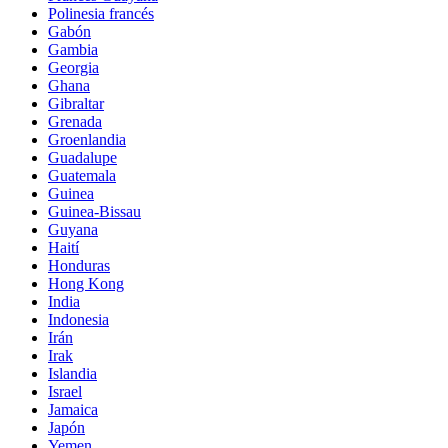
Polinesia francés
Gabón
Gambia
Georgia
Ghana
Gibraltar
Grenada
Groenlandia
Guadalupe
Guatemala
Guinea
Guinea-Bissau
Guyana
Haití
Honduras
Hong Kong
India
Indonesia
Irán
Irak
Islandia
Israel
Jamaica
Japón
Yemen