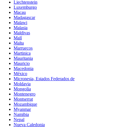
Liechtenstein
Luxemburgo
Macau
Madagascar
Malawi
Malasia
Maldivas
Malí
Malta
Marruecos
Martinica
Mauritania
Mauricio
Macedonia
México
Micronesia, Estados Federados de
Moldavia
Mongolia
Montenegro
Montserrat
Mozambique
Myanmar
Namibia
Nepal
Nueva Caledonia