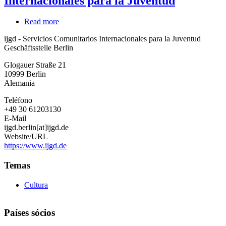
Internacionales para la Juventud
Read more
about
ijgd
ijgd - Servicios Comunitarios Internacionales para la Juventud
-
Geschäftsstelle Berlin
Servicios
Comunitarios
Glogauer Straße 21
Internacionales
10999
Berlin
para
Alemania
la
Juventud
Teléfono
+49 30 61203130
E-Mail
ijgd.berlin[at]ijgd.de
Website/URL
https://www.ijgd.de
Temas
Cultura
Países sócios