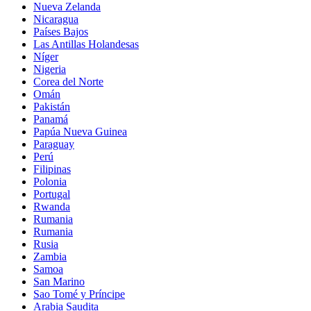
Nueva Zelanda
Nicaragua
Países Bajos
Las Antillas Holandesas
Níger
Nigeria
Corea del Norte
Omán
Pakistán
Panamá
Papúa Nueva Guinea
Paraguay
Perú
Filipinas
Polonia
Portugal
Rwanda
Rumania
Rumania
Rusia
Zambia
Samoa
San Marino
Sao Tomé y Príncipe
Arabia Saudita