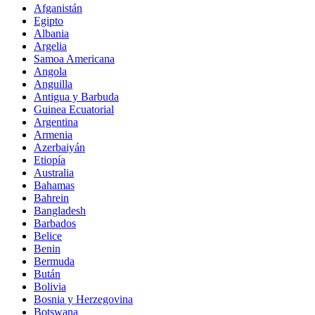
Afganistán
Egipto
Albania
Argelia
Samoa Americana
Angola
Anguilla
Antigua y Barbuda
Guinea Ecuatorial
Argentina
Armenia
Azerbaiyán
Etiopía
Australia
Bahamas
Bahrein
Bangladesh
Barbados
Belice
Benin
Bermuda
Bután
Bolivia
Bosnia y Herzegovina
Botswana