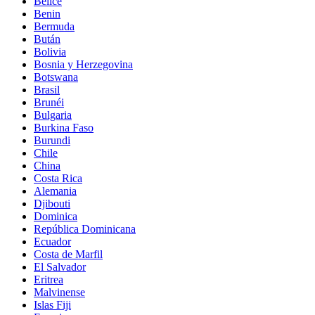
Belice
Benin
Bermuda
Bután
Bolivia
Bosnia y Herzegovina
Botswana
Brasil
Brunéi
Bulgaria
Burkina Faso
Burundi
Chile
China
Costa Rica
Alemania
Djibouti
Dominica
República Dominicana
Ecuador
Costa de Marfil
El Salvador
Eritrea
Malvinense
Islas Fiji