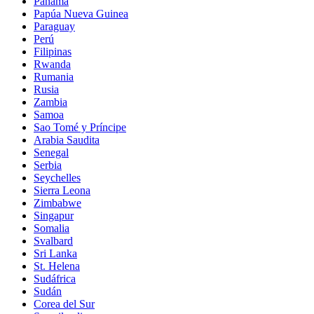
Panamá
Papúa Nueva Guinea
Paraguay
Perú
Filipinas
Rwanda
Rumania
Rusia
Zambia
Samoa
Sao Tomé y Príncipe
Arabia Saudita
Senegal
Serbia
Seychelles
Sierra Leona
Zimbabwe
Singapur
Somalia
Svalbard
Sri Lanka
St. Helena
Sudáfrica
Sudán
Corea del Sur