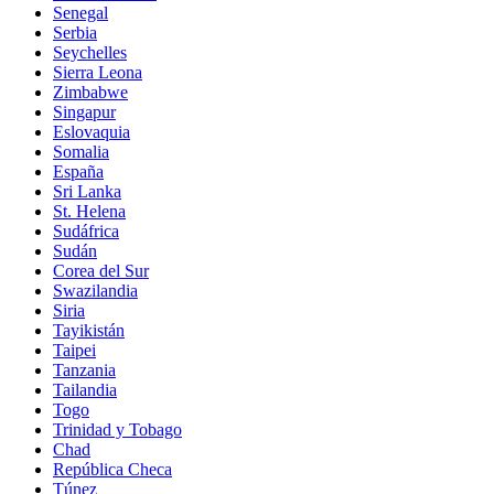
Senegal
Serbia
Seychelles
Sierra Leona
Zimbabwe
Singapur
Eslovaquia
Somalia
España
Sri Lanka
St. Helena
Sudáfrica
Sudán
Corea del Sur
Swazilandia
Siria
Tayikistán
Taipei
Tanzania
Tailandia
Togo
Trinidad y Tobago
Chad
República Checa
Túnez