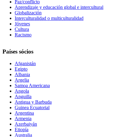
Paz/conflicto
Aprendizaje y educación global e intercultural
Globalización
Interculturalidad o multiculturalidad
Jóvenes
Cultura
Racismo
Países sócios
Afganistán
Egipto
Albania
Argelia
Samoa Americana
Angola
Anguilla
Antigua y Barbuda
Guinea Ecuatorial
Argentina
Armenia
Azerbaiyán
Etiopía
Australia