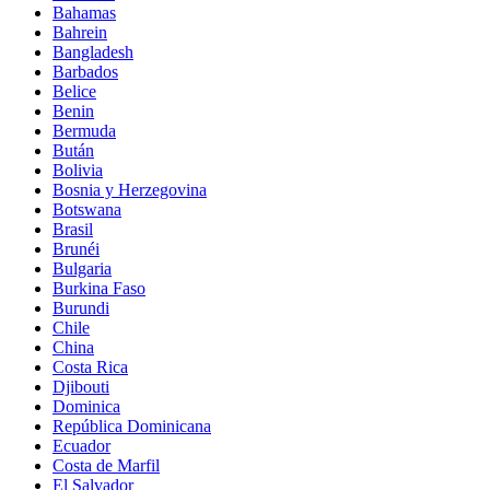
Bahamas
Bahrein
Bangladesh
Barbados
Belice
Benin
Bermuda
Bután
Bolivia
Bosnia y Herzegovina
Botswana
Brasil
Brunéi
Bulgaria
Burkina Faso
Burundi
Chile
China
Costa Rica
Djibouti
Dominica
República Dominicana
Ecuador
Costa de Marfil
El Salvador