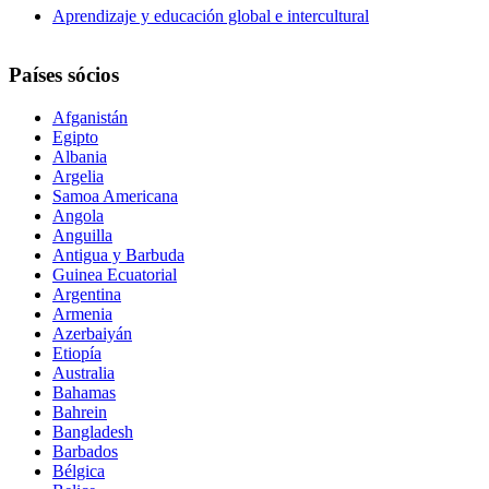
Aprendizaje y educación global e intercultural
Países sócios
Afganistán
Egipto
Albania
Argelia
Samoa Americana
Angola
Anguilla
Antigua y Barbuda
Guinea Ecuatorial
Argentina
Armenia
Azerbaiyán
Etiopía
Australia
Bahamas
Bahrein
Bangladesh
Barbados
Bélgica