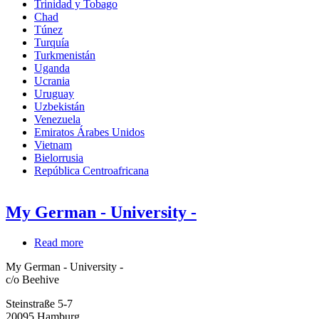
Trinidad y Tobago
Chad
Túnez
Turquía
Turkmenistán
Uganda
Ucrania
Uruguay
Uzbekistán
Venezuela
Emiratos Árabes Unidos
Vietnam
Bielorrusia
República Centroafricana
My German - University -
Read more
about
My
My German - University -
German
c/o Beehive
-
University
Steinstraße 5-7
-
20095
Hamburg