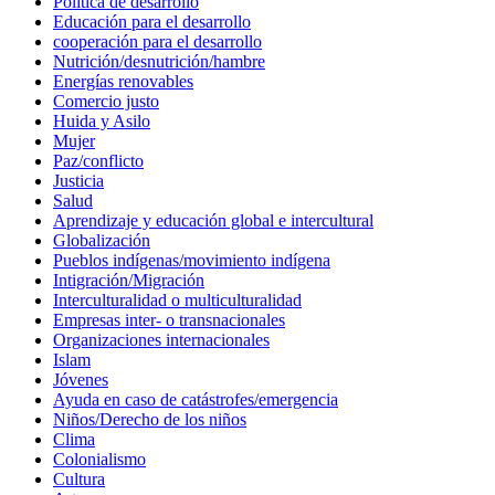
Política de desarrollo
Educación para el desarrollo
cooperación para el desarrollo
Nutrición/desnutrición/hambre
Energías renovables
Comercio justo
Huida y Asilo
Mujer
Paz/conflicto
Justicia
Salud
Aprendizaje y educación global e intercultural
Globalización
Pueblos indígenas/movimiento indígena
Intigración/Migración
Interculturalidad o multiculturalidad
Empresas inter- o transnacionales
Organizaciones internacionales
Islam
Jóvenes
Ayuda en caso de catástrofes/emergencia
Niños/Derecho de los niños
Clima
Colonialismo
Cultura