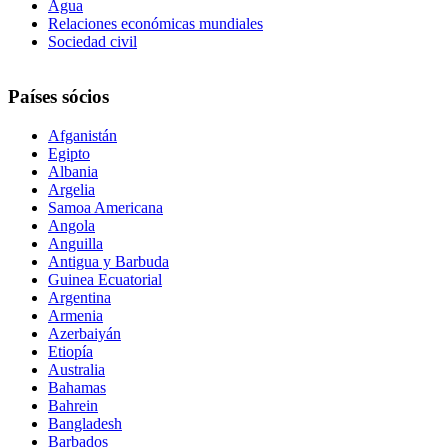
Agua
Relaciones económicas mundiales
Sociedad civil
Países sócios
Afganistán
Egipto
Albania
Argelia
Samoa Americana
Angola
Anguilla
Antigua y Barbuda
Guinea Ecuatorial
Argentina
Armenia
Azerbaiyán
Etiopía
Australia
Bahamas
Bahrein
Bangladesh
Barbados