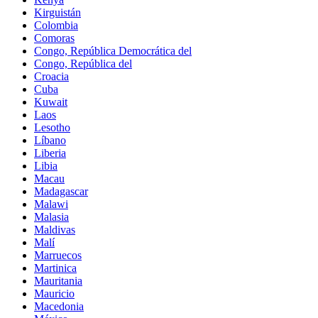
Kirguistán
Colombia
Comoras
Congo, República Democrática del
Congo, República del
Croacia
Cuba
Kuwait
Laos
Lesotho
Líbano
Liberia
Libia
Macau
Madagascar
Malawi
Malasia
Maldivas
Malí
Marruecos
Martinica
Mauritania
Mauricio
Macedonia