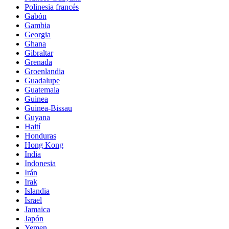
Polinesia francés
Gabón
Gambia
Georgia
Ghana
Gibraltar
Grenada
Groenlandia
Guadalupe
Guatemala
Guinea
Guinea-Bissau
Guyana
Haití
Honduras
Hong Kong
India
Indonesia
Irán
Irak
Islandia
Israel
Jamaica
Japón
Yemen