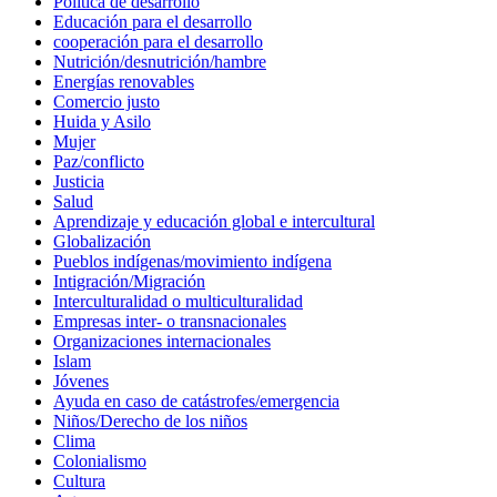
Política de desarrollo
Educación para el desarrollo
cooperación para el desarrollo
Nutrición/desnutrición/hambre
Energías renovables
Comercio justo
Huida y Asilo
Mujer
Paz/conflicto
Justicia
Salud
Aprendizaje y educación global e intercultural
Globalización
Pueblos indígenas/movimiento indígena
Intigración/Migración
Interculturalidad o multiculturalidad
Empresas inter- o transnacionales
Organizaciones internacionales
Islam
Jóvenes
Ayuda en caso de catástrofes/emergencia
Niños/Derecho de los niños
Clima
Colonialismo
Cultura