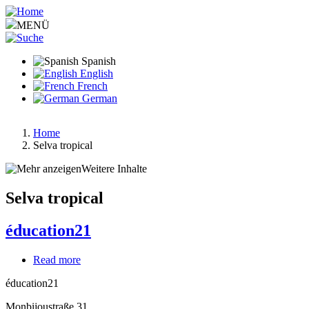
Pasar
al
MENÜ
contenido
principal
Spanish
English
French
German
Home
Selva tropical
Ruta
de
Weitere Inhalte
navegación
Selva tropical
éducation21
Read more
about
éducation21
éducation21
Monbijoustraße 31