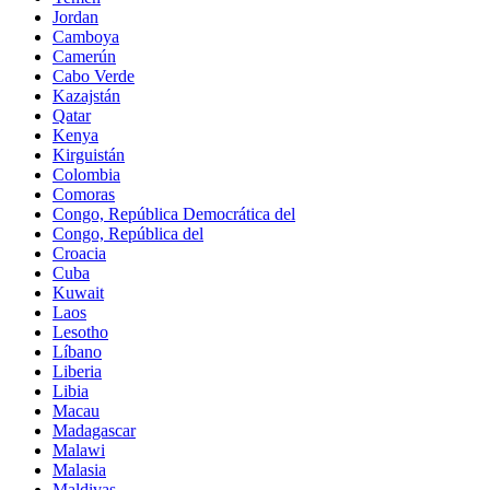
Jordan
Camboya
Camerún
Cabo Verde
Kazajstán
Qatar
Kenya
Kirguistán
Colombia
Comoras
Congo, República Democrática del
Congo, República del
Croacia
Cuba
Kuwait
Laos
Lesotho
Líbano
Liberia
Libia
Macau
Madagascar
Malawi
Malasia
Maldivas