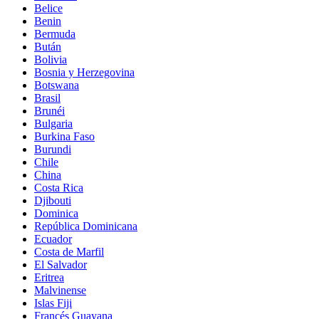
Belice
Benin
Bermuda
Bután
Bolivia
Bosnia y Herzegovina
Botswana
Brasil
Brunéi
Bulgaria
Burkina Faso
Burundi
Chile
China
Costa Rica
Djibouti
Dominica
República Dominicana
Ecuador
Costa de Marfil
El Salvador
Eritrea
Malvinense
Islas Fiji
Francés Guayana