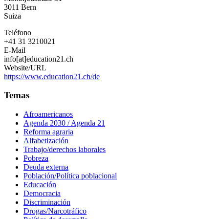
3011
Bern
Suiza
Teléfono
+41 31 3210021
E-Mail
info[at]education21.ch
Website/URL
https://www.education21.ch/de
Temas
Afroamericanos
Agenda 2030 / Agenda 21
Reforma agraria
Alfabetización
Trabajo/derechos laborales
Pobreza
Deuda externa
Población/Política poblacional
Educación
Democracia
Discriminación
Drogas/Narcotráfico