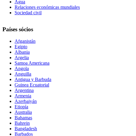
Agua
Relaciones económicas mundiales
Sociedad civil
Países sócios
Afganistán
Egipto
Albania
Argelia
Samoa Americana
Angola
Anguilla
Antigua y Barbuda
Guinea Ecuatorial
Argentina
Armenia
Azerbaiyán
Etiopía
Australia
Bahamas
Bahrein
Bangladesh
Barbados