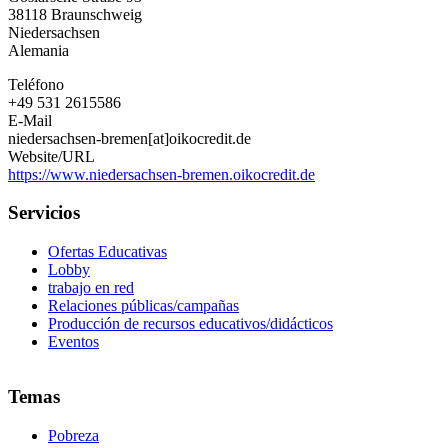
Bremen
38118
Braunschweig
e.V.
Niedersachsen
Alemania
Teléfono
+49 531 2615586
E-Mail
niedersachsen-bremen[at]oikocredit.de
Website/URL
https://www.niedersachsen-bremen.oikocredit.de
Servicios
Ofertas Educativas
Lobby
trabajo en red
Relaciones públicas/campañas
Producción de recursos educativos/didácticos
Eventos
Temas
Pobreza