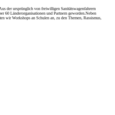
 Aus der ursprünglich von freiwilligen Sanitätswagenfahrern
 über 60 Länderorganisationen und Partnern geworden.Neben
bieten wir Workshops an Schulen an, zu den Themen, Rassismus,