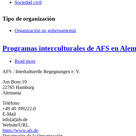
Sociedad civil
Tipo de organización
Organización no gubernamental
Programas interculturales de AFS en Ale
Read more
about
Programas
AFS - Interkulturelle Begegnungen e. V.
interculturales
de
Am Born 19
AFS
22765
Hamburg
en
Alemania
Alemania
Teléfono
+49 40 399222-0
E-Mail
info[at]afs.de
Website/URL
https://www.afs.de
Descripción de la Organización