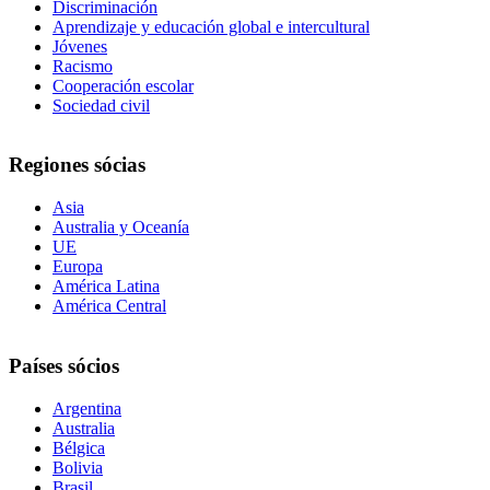
Discriminación
Aprendizaje y educación global e intercultural
Jóvenes
Racismo
Cooperación escolar
Sociedad civil
Regiones sócias
Asia
Australia y Oceanía
UE
Europa
América Latina
América Central
Países sócios
Argentina
Australia
Bélgica
Bolivia
Brasil