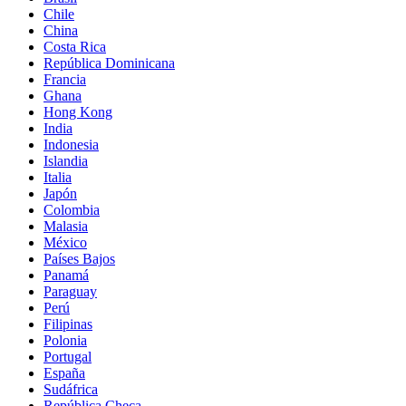
Chile
China
Costa Rica
República Dominicana
Francia
Ghana
Hong Kong
India
Indonesia
Islandia
Italia
Japón
Colombia
Malasia
México
Países Bajos
Panamá
Paraguay
Perú
Filipinas
Polonia
Portugal
España
Sudáfrica
República Checa