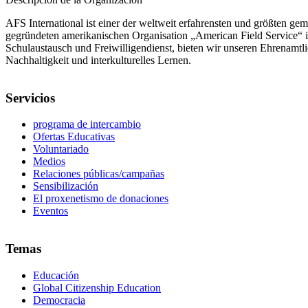
AFS International ist einer der weltweit erfahrensten und größten ge
gegründeten amerikanischen Organisation „American Field Service“ 
Schulaustausch und Freiwilligendienst, bieten wir unseren Ehrenamt
Nachhaltigkeit und interkulturelles Lernen.
Servicios
programa de intercambio
Ofertas Educativas
Voluntariado
Medios
Relaciones públicas/campañas
Sensibilización
El proxenetismo de donaciones
Eventos
Temas
Educación
Global Citizenship Education
Democracia