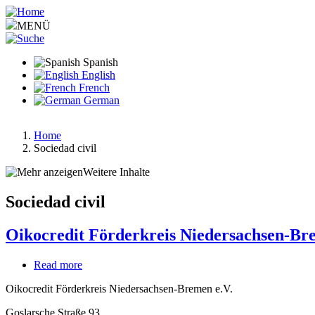
Pasar
al
MENÜ
contenido
principal
Spanish
English
French
German
Home
Sociedad civil
Ruta
de
Weitere Inhalte
navegación
Sociedad civil
Oikocredit Förderkreis Niedersachsen-Br
Read more
about
Oikocredit
Oikocredit Förderkreis Niedersachsen-Bremen e.V.
Förderkreis
Niedersachsen-
Goslarsche Straße 93