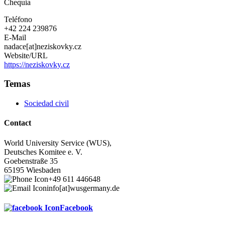
Chequia
Teléfono
+42 224 239876
E-Mail
nadace[at]neziskovky.cz
Website/URL
https://neziskovky.cz
Temas
Sociedad civil
Contact
World University Service (WUS),
Deutsches Komitee e. V.
Goebenstraße 35
65195 Wiesbaden
+49 611 446648
info[at]wusgermany.de
Facebook