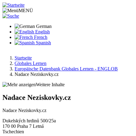
Direkt
zum
MENÜ
Inhalt
German
English
French
Spanish
Startseite
Globales Lernen
Pfadnavigation
Europäische Datenbank Globales Lernen - ENGLOB
Nadace Neziskovky.cz
Weitere Inhalte
Nadace Neziskovky.cz
Nadace Neziskovky.cz
Dukelských hrdinů 500/25a
170 00
Praha 7 Letná
Tschechien