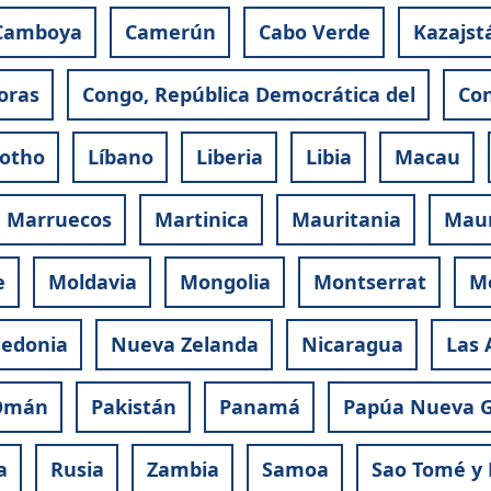
Camboya
Camerún
Cabo Verde
Kazajst
oras
Congo, República Democrática del
Con
otho
Líbano
Liberia
Libia
Macau
Marruecos
Martinica
Mauritania
Maur
e
Moldavia
Mongolia
Montserrat
M
ledonia
Nueva Zelanda
Nicaragua
Las 
Omán
Pakistán
Panamá
Papúa Nueva 
a
Rusia
Zambia
Samoa
Sao Tomé y 