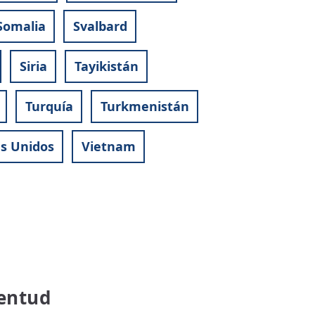
Somalia
Svalbard
Siria
Tayikistán
Turquía
Turkmenistán
s Unidos
Vietnam
ventud