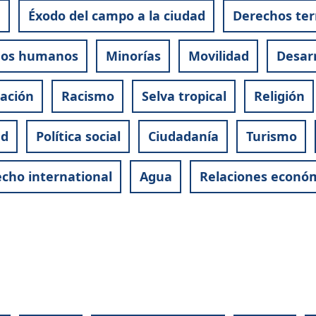
e
Éxodo del campo a la ciudad
Derechos terr
hos humanos
Minorías
Movilidad
Desarr
pación
Racismo
Selva tropical
Religión
ud
Política social
Ciudadanía
Turismo
cho international
Agua
Relaciones econó