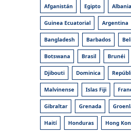
Afganistán
Egipto
Albani
Guinea Ecuatorial
Argentina
Bangladesh
Barbados
Bel
Botswana
Brasil
Brunéi
Djibouti
Dominica
Repúbl
Malvinense
Islas Fiji
Fran
Gibraltar
Grenada
Groenl
Haití
Honduras
Hong Kon