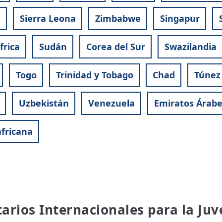
s
Sierra Leona
Zimbabwe
Singapur
frica
Sudán
Corea del Sur
Swazilandia
Togo
Trinidad y Tobago
Chad
Túnez
Uzbekistán
Venezuela
Emiratos Árabe
fricana
tarios Internacionales para la Ju