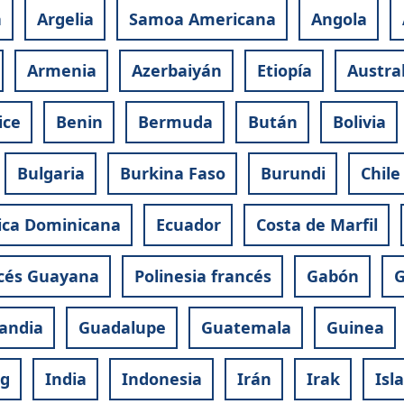
a
Argelia
Samoa Americana
Angola
Armenia
Azerbaiyán
Etiopía
Austral
ice
Benin
Bermuda
Bután
Bolivia
Bulgaria
Burkina Faso
Burundi
Chile
ica Dominicana
Ecuador
Costa de Marfil
cés Guayana
Polinesia francés
Gabón
G
andia
Guadalupe
Guatemala
Guinea
g
India
Indonesia
Irán
Irak
Isl