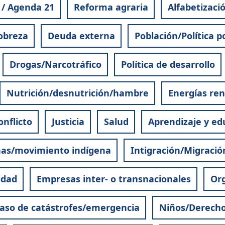
 / Agenda 21
Reforma agraria
Alfabetizaci
obreza
Deuda externa
Población/Política p
Drogas/Narcotráfico
Política de desarrollo
Nutrición/desnutrición/hambre
Energías re
onflicto
Justicia
Salud
Aprendizaje y edu
nas/movimiento indígena
Intigración/Migració
idad
Empresas inter- o transnacionales
Org
aso de catástrofes/emergencia
Niños/Derecho