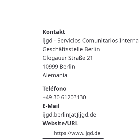
READ MORE
ABOUT
IJGD
-
SERVICIOS
COMUNITARIOS
INTERNACIONALES
ijgd - Servicios Comunitarios Intern
PARA
LA
Geschäftsstelle Berlin
JUVENTUD
Glogauer Straße 21
10999
Berlin
Alemania
Teléfono
+49 30 61203130
E-Mail
ijgd.berlin[at]ijgd.de
Website/URL
https://www.ijgd.de