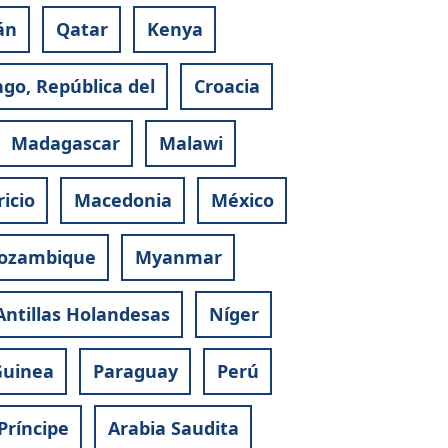
án
Qatar
Kenya
go, República del
Croacia
Madagascar
Malawi
icio
Macedonia
México
ozambique
Myanmar
Antillas Holandesas
Níger
Guinea
Paraguay
Perú
Príncipe
Arabia Saudita