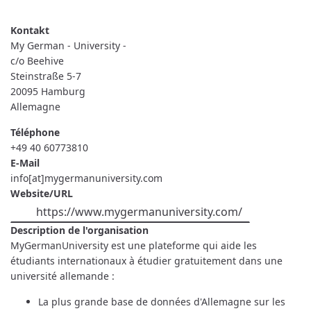
READ MORE
ABOUT
MY
GERMAN
-
UNIVERSITY
My German - University -
-
c/o Beehive
Steinstraße 5-7
20095
Hamburg
Allemagne
Téléphone
+49 40 60773810
E-Mail
info[at]mygermanuniversity.com
Website/URL
https://www.mygermanuniversity.com/
Description de l'organisation
MyGermanUniversity est une plateforme qui aide les
étudiants internationaux à étudier gratuitement dans une
université allemande :
La plus grande base de données d'Allemagne sur les