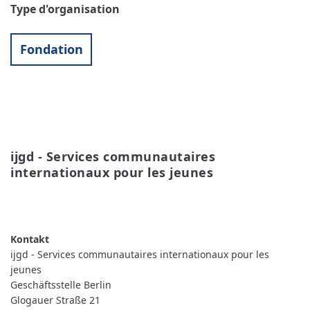
Type d'organisation
Fondation
ijgd - Services communautaires 
internationaux pour les jeunes
READ MORE
ABOUT
IJGD
-
SERVICES
COMMUNAUTAIRES
ijgd - Services communautaires internationaux pour les
INTERNATIONAUX
POUR
jeunes
LES
Geschäftsstelle Berlin
JEUNES
Glogauer Straße 21