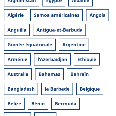
Afghanistan
Egypte
Albanie
Algérie
Samoa américaines
Angola
Anguilla
Antigua-et-Barbuda
Guinée équatoriale
Argentine
Arménie
l'Azerbaïdjan
Ethiopie
Australie
Bahamas
Bahreïn
Bangladesh
la Barbade
Belgique
Belize
Bénin
Bermuda