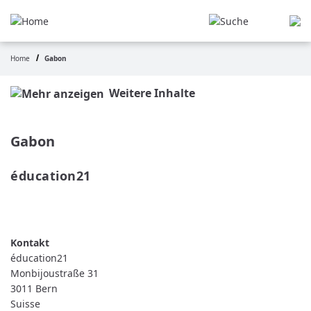
Aller
au
contenu
principal
Home
Gabon
Fil
d'Ariane
Weitere Inhalte
Gabon
éducation21 
READ MORE
ABOUT
ÉDUCATION21
éducation21
Monbijoustraße 31
3011
Bern
Suisse