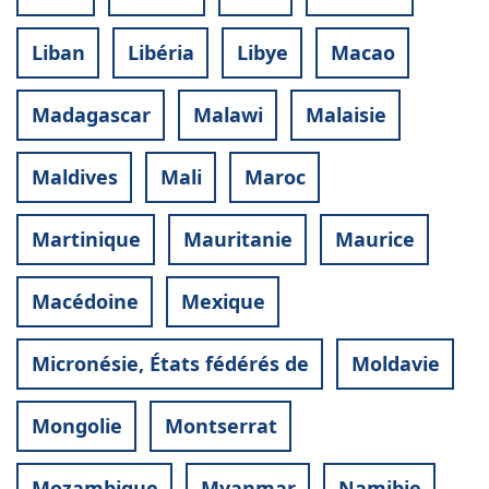
Liban
Libéria
Libye
Macao
Madagascar
Malawi
Malaisie
Maldives
Mali
Maroc
Martinique
Mauritanie
Maurice
Macédoine
Mexique
Micronésie, États fédérés de
Moldavie
Mongolie
Montserrat
Mozambique
Myanmar
Namibie