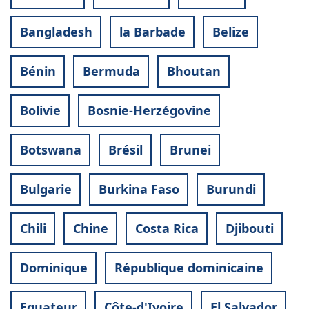
Bangladesh
la Barbade
Belize
Bénin
Bermuda
Bhoutan
Bolivie
Bosnie-Herzégovine
Botswana
Brésil
Brunei
Bulgarie
Burkina Faso
Burundi
Chili
Chine
Costa Rica
Djibouti
Dominique
République dominicaine
Equateur
Côte-d'Ivoire
El Salvador