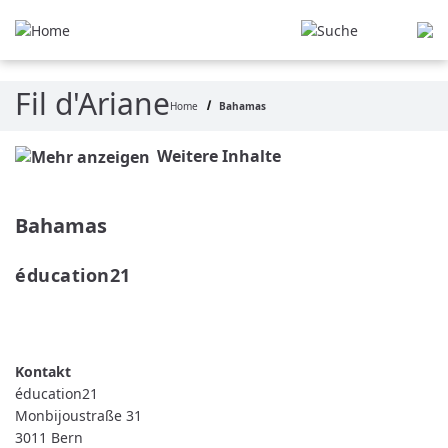
Aller au contenu principal
Fil d'Ariane
Home
Bahamas
Weitere Inhalte
Bahamas
éducation21 
READ MORE
ABOUT ÉDUCATION21
éducation21
Monbijoustraße 31
3011
Bern