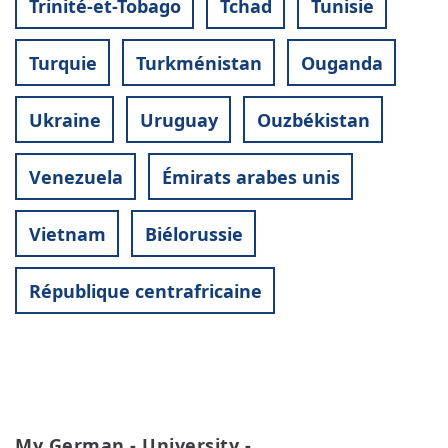
Trinité-et-Tobago
Tchad
Tunisie
Turquie
Turkménistan
Ouganda
Ukraine
Uruguay
Ouzbékistan
Venezuela
Émirats arabes unis
Vietnam
Biélorussie
République centrafricaine
My German - University -