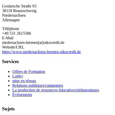
Niedersachsen-
Goslarsche Straße 93
Bremen
38118
Braunschweig
e.V.
Niedersachsen
Allemagne
Téléphone
+49 531 2615586
E-Mail
niedersachsen-bremen[at]oikocredit.de
Website/URL
https://www.niedersachsen-bremen.oikocredit.de
Services
Offres de Formation
Lobby
mise en réseau
Relations publiques/campagnes
La production de ressources éducatives/pédagogiques
Événements
Sujets