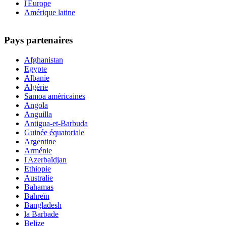
l'Europe
Amérique latine
Pays partenaires
Afghanistan
Egypte
Albanie
Algérie
Samoa américaines
Angola
Anguilla
Antigua-et-Barbuda
Guinée équatoriale
Argentine
Arménie
l'Azerbaïdjan
Ethiopie
Australie
Bahamas
Bahreïn
Bangladesh
la Barbade
Belize