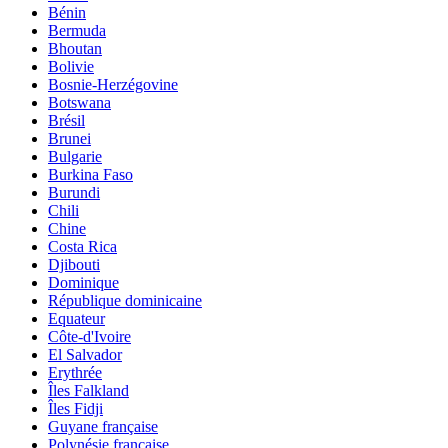
Bénin
Bermuda
Bhoutan
Bolivie
Bosnie-Herzégovine
Botswana
Brésil
Brunei
Bulgarie
Burkina Faso
Burundi
Chili
Chine
Costa Rica
Djibouti
Dominique
République dominicaine
Equateur
Côte-d'Ivoire
El Salvador
Erythrée
Îles Falkland
Îles Fidji
Guyane française
Polynésie française