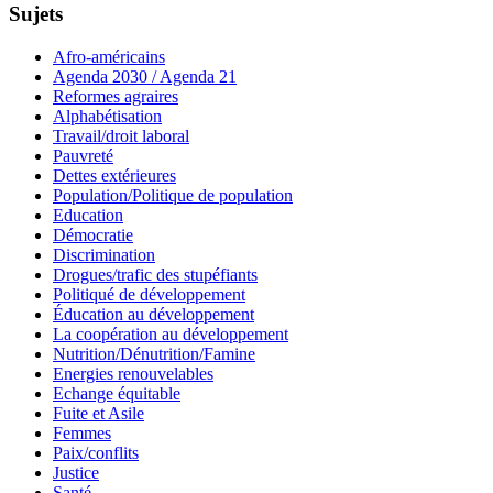
Sujets
Afro-américains
Agenda 2030 / Agenda 21
Reformes agraires
Alphabétisation
Travail/droit laboral
Pauvreté
Dettes extérieures
Population/Politique de population
Education
Démocratie
Discrimination
Drogues/trafic des stupéfiants
Politiqué de développement
Éducation au développement
La coopération au développement
Nutrition/Dénutrition/Famine
Energies renouvelables
Echange équitable
Fuite et Asile
Femmes
Paix/conflits
Justice
Santé