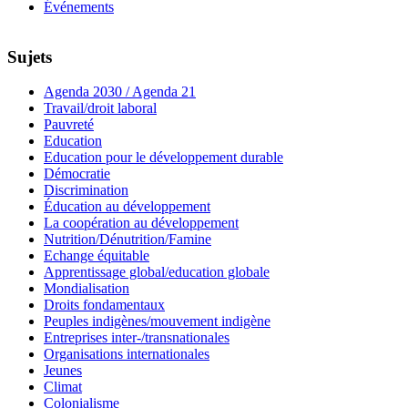
Événements
Sujets
Agenda 2030 / Agenda 21
Travail/droit laboral
Pauvreté
Education
Education pour le développement durable
Démocratie
Discrimination
Éducation au développement
La coopération au développement
Nutrition/Dénutrition/Famine
Echange équitable
Apprentissage global/education globale
Mondialisation
Droits fondamentaux
Peuples indigènes/mouvement indigène
Entreprises inter-/transnationales
Organisations internationales
Jeunes
Climat
Colonialisme