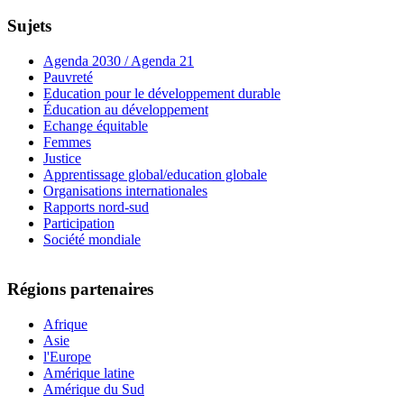
Sujets
Agenda 2030 / Agenda 21
Pauvreté
Education pour le développement durable
Éducation au développement
Echange équitable
Femmes
Justice
Apprentissage global/education globale
Organisations internationales
Rapports nord-sud
Participation
Société mondiale
Régions partenaires
Afrique
Asie
l'Europe
Amérique latine
Amérique du Sud