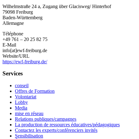
Forum
Wilhelmstraße 24 a, Zugang über Glacisweg/ Hinterhof
Freiburg
79098
Freiburg
e.
Baden-Württemberg
V.
Allemagne
Téléphone
+49 761 – 20 25 82 75
E-Mail
info[at]ewf-freiburg.de
Website/URL
https://ewf-freiburg.de/
Services
conseil
Offres de Formation
Volontariat
Lobby
Media
mise en réseau
Relations publiques/campagnes
La production de ressources éducatives/pédagogiques
Contactez les experts/conférenciers invités
Sensibilisation