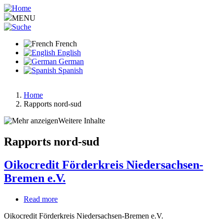
Aller
au
MENU
contenu
principal
French
English
German
Spanish
Home
Rapports nord-sud
Fil
d'Ariane
Weitere Inhalte
Rapports nord-sud
Oikocredit Förderkreis Niedersachsen-
Bremen e.V.
Read more
about
Oikocredit
Oikocredit Förderkreis Niedersachsen-Bremen e.V.
Förderkreis