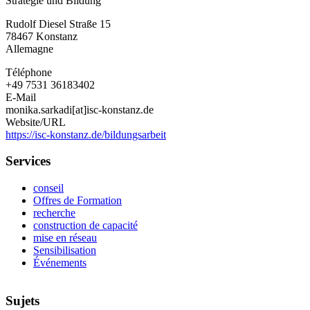
Strategie und Bildung
International
Solar
Rudolf Diesel Straße 15
Energy
78467
Konstanz
Research
Allemagne
Center
Konstanz
Téléphone
e.
+49 7531 36183402
V.
E-Mail
monika.sarkadi[at]isc-konstanz.de
Website/URL
https://isc-konstanz.de/bildungsarbeit
Services
conseil
Offres de Formation
recherche
construction de capacité
mise en réseau
Sensibilisation
Événements
Sujets