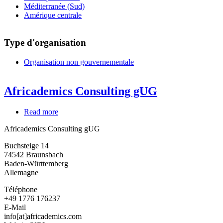
Méditerranée (Sud)
Amérique centrale
Type d'organisation
Organisation non gouvernementale
Africademics Consulting gUG
Read more
about
Africademics
Africademics Consulting gUG
Consulting
gUG
Buchsteige 14
74542
Braunsbach
Baden-Württemberg
Allemagne
Téléphone
+49 1776 176237
E-Mail
info[at]africademics.com