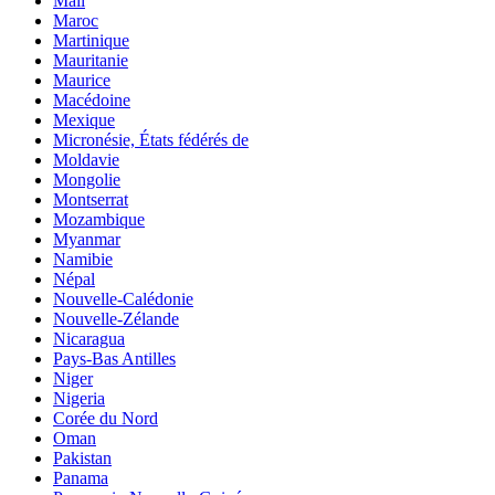
Mali
Maroc
Martinique
Mauritanie
Maurice
Macédoine
Mexique
Micronésie, États fédérés de
Moldavie
Mongolie
Montserrat
Mozambique
Myanmar
Namibie
Népal
Nouvelle-Calédonie
Nouvelle-Zélande
Nicaragua
Pays-Bas Antilles
Niger
Nigeria
Corée du Nord
Oman
Pakistan
Panama