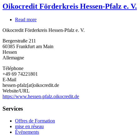
Oikocredit Förderkreis Hessen-Pfalz e. V.
Read more
about
Oikocredit
Oikocredit Förderkreis Hessen-Pfalz e. V.
Förderkreis
Hessen-
Bergerstraße 211
Pfalz
60385
Frankfurt am Main
e.
Hessen
V.
Allemagne
Téléphone
+49 69 74221801
E-Mail
hessen-pfalz[at]oikocredit.de
Website/URL
https://www.hessen-pfalz.oikocredit.de
Services
Offres de Formation
mise en réseau
Événements