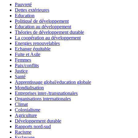
Pauvreté
Dettes extérieures
Education
Politiqué de développement
Éducation au développement
Théories de développement durable
La coopération au développement
Energies renouvelables
Echange équitable
Fuite et Asile
Femmes
Paix/conflits
Justice
Santé
Apprentissage global/education globale
Mondialisation
Entreprises inter-/transnationales
Organisations internationales
Climat
Colonialisme
Agriculture
Développement durable
Rapports nord-sud
Racisme
Esclavage