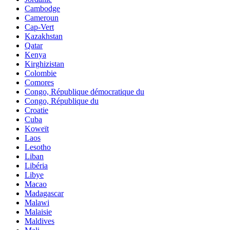
Cambodge
Cameroun
Cap-Vert
Kazakhstan
Qatar
Kenya
Kirghizistan
Colombie
Comores
Congo, République démocratique du
Congo, République du
Croatie
Cuba
Koweït
Laos
Lesotho
Liban
Libéria
Libye
Macao
Madagascar
Malawi
Malaisie
Maldives