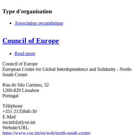
Type d'organisation
Association oecuménique
Council of Europe
Read more
about
Council
Council of Europe
of
European Centre for Global Interdependence and Solidarity - North-
Europe
South Centre
Rua do São Caetano, 32
1200-829
Lissabon
Portugal
Téléphone
+351 2135840-30
E-Mail
nscinfo[at]coe.int
Website/URL
https://www.coe.int/en/web/north-south-centre