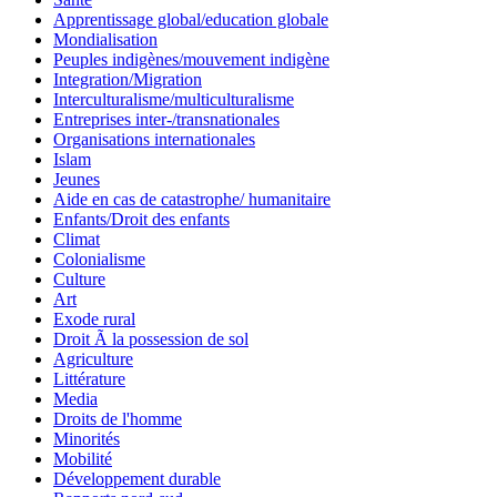
Apprentissage global/education globale
Mondialisation
Peuples indigènes/mouvement indigène
Integration/Migration
Interculturalisme/multiculturalisme
Entreprises inter-/transnationales
Organisations internationales
Islam
Jeunes
Aide en cas de catastrophe/ humanitaire
Enfants/Droit des enfants
Climat
Colonialisme
Culture
Art
Exode rural
Droit Ã la possession de sol
Agriculture
Littérature
Media
Droits de l'homme
Minorités
Mobilité
Développement durable