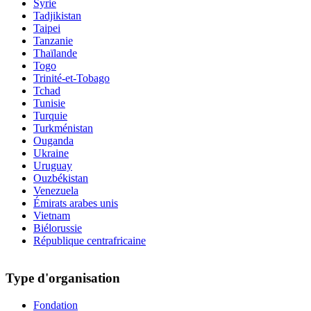
Syrie
Tadjikistan
Taipei
Tanzanie
Thaïlande
Togo
Trinité-et-Tobago
Tchad
Tunisie
Turquie
Turkménistan
Ouganda
Ukraine
Uruguay
Ouzbékistan
Venezuela
Émirats arabes unis
Vietnam
Biélorussie
République centrafricaine
Type d'organisation
Fondation