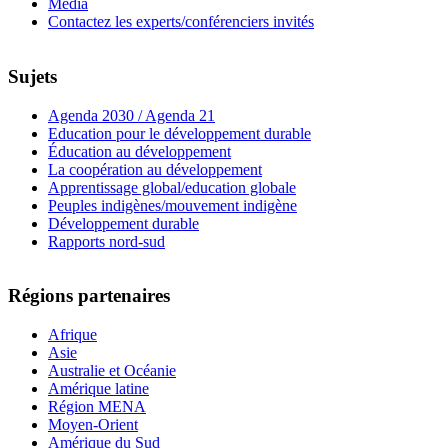
Media
Contactez les experts/conférenciers invités
Sujets
Agenda 2030 / Agenda 21
Education pour le développement durable
Éducation au développement
La coopération au développement
Apprentissage global/education globale
Peuples indigènes/mouvement indigène
Développement durable
Rapports nord-sud
Régions partenaires
Afrique
Asie
Australie et Océanie
Amérique latine
Région MENA
Moyen-Orient
Amérique du Sud