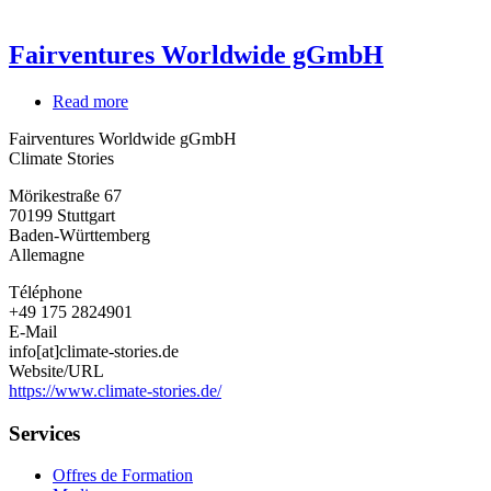
Fairventures Worldwide gGmbH
Read more
about
Fairventures
Fairventures Worldwide gGmbH
Worldwide
Climate Stories
gGmbH
Mörikestraße 67
70199
Stuttgart
Baden-Württemberg
Allemagne
Téléphone
+49 175 2824901
E-Mail
info[at]climate-stories.de
Website/URL
https://www.climate-stories.de/
Services
Offres de Formation