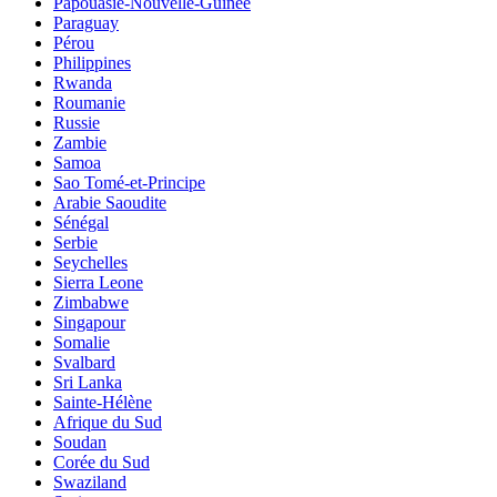
Papouasie-Nouvelle-Guinée
Paraguay
Pérou
Philippines
Rwanda
Roumanie
Russie
Zambie
Samoa
Sao Tomé-et-Principe
Arabie Saoudite
Sénégal
Serbie
Seychelles
Sierra Leone
Zimbabwe
Singapour
Somalie
Svalbard
Sri Lanka
Sainte-Hélène
Afrique du Sud
Soudan
Corée du Sud
Swaziland