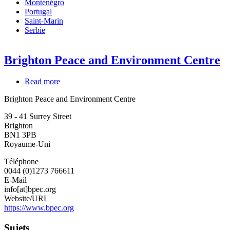
Monténégro
Portugal
Saint-Marin
Serbie
Brighton Peace and Environment Centre
Read more
about
Brighton
Brighton Peace and Environment Centre
Peace
and
39 - 41 Surrey Street
Environment
Brighton
Centre
BN1 3PB
Royaume-Uni
Téléphone
0044 (0)1273 766611
E-Mail
info[at]bpec.org
Website/URL
https://www.bpec.org
Sujets