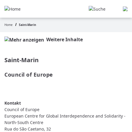
Aller
au
contenu
principal
Home
Saint-Marin
Fil
d'Ariane
Weitere Inhalte
Saint-Marin
Council of Europe
READ MORE
ABOUT
COUNCIL
OF
EUROPE
Council of Europe
European Centre for Global Interdependence and Solidarity -
North-South Centre
Rua do São Caetano, 32