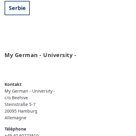
Serbie
My German - University -
READ MORE
ABOUT
MY
GERMAN
-
UNIVERSITY
My German - University -
-
c/o Beehive
Steinstraße 5-7
20095
Hamburg
Allemagne
Téléphone
+49 40 60773810