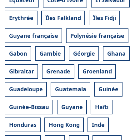
Equateur
Côte-d'Ivoire
El Salvador
Erythrée
Îles Falkland
Îles Fidji
Guyane française
Polynésie française
Gabon
Gambie
Géorgie
Ghana
Gibraltar
Grenade
Groenland
Guadeloupe
Guatemala
Guinée
Guinée-Bissau
Guyane
Haïti
Honduras
Hong Kong
Inde