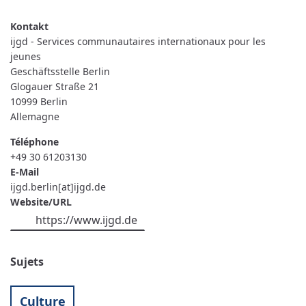
IJGD
-
SERVICES
COMMUNAUTAIRES
ijgd - Services communautaires internationaux pour les
INTERNATIONAUX
POUR
jeunes
LES
Geschäftsstelle Berlin
JEUNES
Glogauer Straße 21
10999
Berlin
Allemagne
Téléphone
+49 30 61203130
E-Mail
ijgd.berlin[at]ijgd.de
Website/URL
https://www.ijgd.de
Sujets
Culture