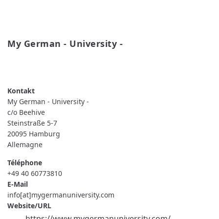
My German - University -
READ MORE
ABOUT
MY
GERMAN
-
UNIVERSITY
My German - University -
-
c/o Beehive
Steinstraße 5-7
20095
Hamburg
Allemagne
Téléphone
+49 40 60773810
E-Mail
info[at]mygermanuniversity.com
Website/URL
https://www.mygermanuniversity.com/