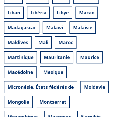
Liban
Libéria
Libye
Macao
Madagascar
Malawi
Malaisie
Maldives
Mali
Maroc
Martinique
Mauritanie
Maurice
Macédoine
Mexique
Micronésie, États fédérés de
Moldavie
Mongolie
Montserrat
Mozambique
Myanmar
Namibie