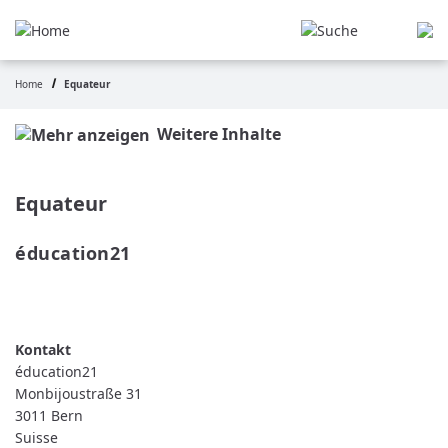
Aller
au
contenu
principal
Home
Equateur
Fil
d'Ariane
Weitere Inhalte
Equateur
éducation21 
READ MORE
ABOUT
ÉDUCATION21
éducation21
Monbijoustraße 31
3011
Bern
Suisse