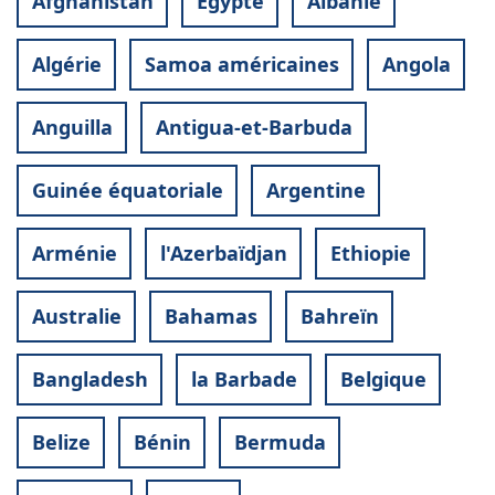
Afghanistan
Egypte
Albanie
Algérie
Samoa américaines
Angola
Anguilla
Antigua-et-Barbuda
Guinée équatoriale
Argentine
Arménie
l'Azerbaïdjan
Ethiopie
Australie
Bahamas
Bahreïn
Bangladesh
la Barbade
Belgique
Belize
Bénin
Bermuda