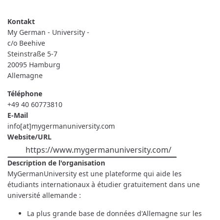
READ MORE
ABOUT
MY
GERMAN
-
UNIVERSITY
My German - University -
-
c/o Beehive
Steinstraße 5-7
20095
Hamburg
Allemagne
Téléphone
+49 40 60773810
E-Mail
info[at]mygermanuniversity.com
Website/URL
https://www.mygermanuniversity.com/
Description de l'organisation
MyGermanUniversity est une plateforme qui aide les
étudiants internationaux à étudier gratuitement dans une
université allemande :
La plus grande base de données d'Allemagne sur les