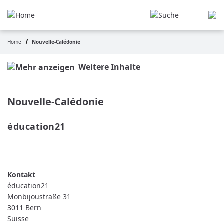
Aller
au
contenu
principal
Home
Nouvelle-Calédonie
Fil
d'Ariane
Weitere Inhalte
Nouvelle-Calédonie
éducation21 
READ MORE
ABOUT
ÉDUCATION21
éducation21
Monbijoustraße 31
3011
Bern
Suisse