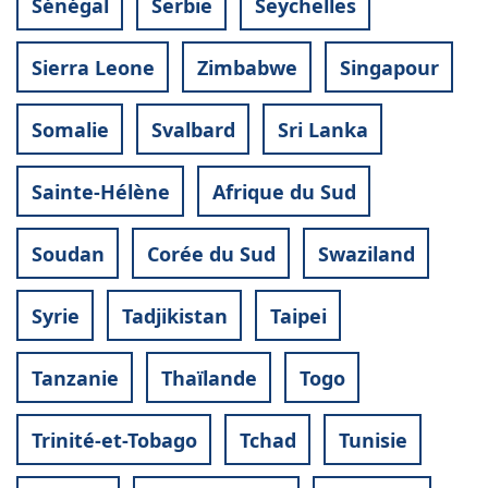
Sénégal
Serbie
Seychelles
Sierra Leone
Zimbabwe
Singapour
Somalie
Svalbard
Sri Lanka
Sainte-Hélène
Afrique du Sud
Soudan
Corée du Sud
Swaziland
Syrie
Tadjikistan
Taipei
Tanzanie
Thaïlande
Togo
Trinité-et-Tobago
Tchad
Tunisie