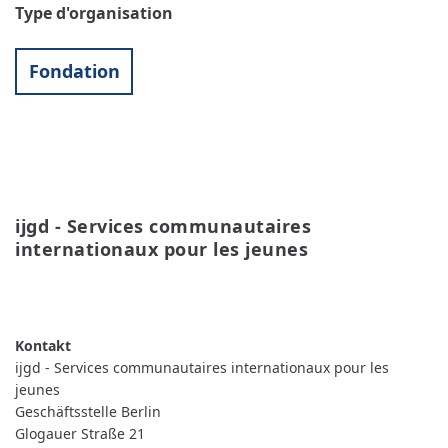
Type d'organisation
Fondation
ijgd - Services communautaires 
internationaux pour les jeunes
READ MORE
ABOUT
IJGD
-
SERVICES
COMMUNAUTAIRES
ijgd - Services communautaires internationaux pour les
INTERNATIONAUX
POUR
jeunes
LES
Geschäftsstelle Berlin
JEUNES
Glogauer Straße 21