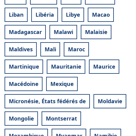
Liban
Libéria
Libye
Macao
Madagascar
Malawi
Malaisie
Maldives
Mali
Maroc
Martinique
Mauritanie
Maurice
Macédoine
Mexique
Micronésie, États fédérés de
Moldavie
Mongolie
Montserrat
Mozambique
Myanmar
Namibie