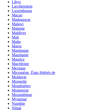
Libye
Liechtenstein
Luxembourg
Macao
Madagascar
Malawi
Malaisie
Maldives
Mali
Malta
Maroc
Martinique
Mauritanie
Maurice
Macédoine
Mexique
Micronésie, États fédérés de
Moldavie
Mongolie
Monténégro
Montserrat
Mozambique
Myanmar
Namibie
Népal