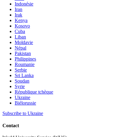
Indonésie
Iran
Irak
Kenya
Kosovo
Cuba
Liban
Moldavie
Népal
Pakistan
Philippines
Roumanie
Serbie
Sri Lanka
Soudan
Syrie
République tchèque
Ukraine
Biélorussie
Subscribe to Ukraine
Contact