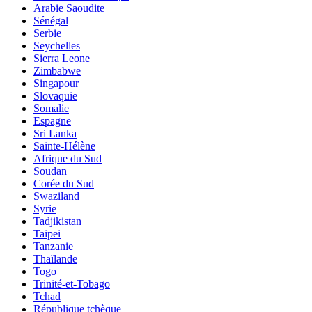
Arabie Saoudite
Sénégal
Serbie
Seychelles
Sierra Leone
Zimbabwe
Singapour
Slovaquie
Somalie
Espagne
Sri Lanka
Sainte-Hélène
Afrique du Sud
Soudan
Corée du Sud
Swaziland
Syrie
Tadjikistan
Taipei
Tanzanie
Thaïlande
Togo
Trinité-et-Tobago
Tchad
République tchèque