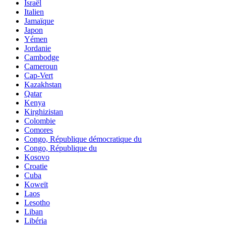
Israël
Italien
Jamaïque
Japon
Yémen
Jordanie
Cambodge
Cameroun
Cap-Vert
Kazakhstan
Qatar
Kenya
Kirghizistan
Colombie
Comores
Congo, République démocratique du
Congo, République du
Kosovo
Croatie
Cuba
Koweït
Laos
Lesotho
Liban
Libéria