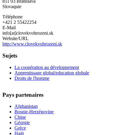
811 03
Bratislava
Republika
Slovaquie
Téléphone
+421 2 55422254
E-Mail
info[at]clovekvohrozeni.sk
Website/URL
http://www.clovekvohrozeni.sk
Sujets
La coopération au développement
Apprentissage global/education globale
Droits de l'homme
Pays partenaires
Afghanistan
Bosnie-Herzégovine
Chine
Géorgie
Grèce
Haïti