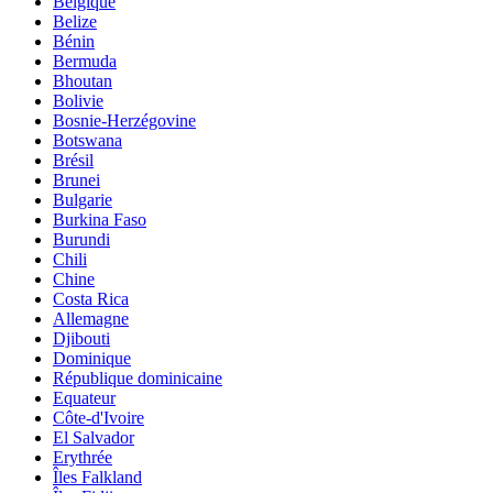
Belgique
Belize
Bénin
Bermuda
Bhoutan
Bolivie
Bosnie-Herzégovine
Botswana
Brésil
Brunei
Bulgarie
Burkina Faso
Burundi
Chili
Chine
Costa Rica
Allemagne
Djibouti
Dominique
République dominicaine
Equateur
Côte-d'Ivoire
El Salvador
Erythrée
Îles Falkland