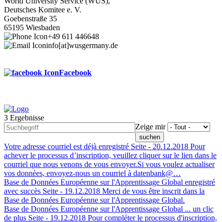
World University Service (WUS),
Deutsches Komitee e. V.
Goebenstraße 35
65195 Wiesbaden
+49 611 446648
info[at]wusgermany.de
Facebook
3 Ergebnisse
Footer
Zeige mir
menu
Votre adresse courriel est déjà enregistré
Seite -
20.12.2018
Pour
achever le processus d’inscription, veuillez cliquer sur le lien dans le
courriel que nous venons de vous envoyer.Si vous voulez actualiser
vos donnèes, envoyez-nous un courriel à datenbank@…
Base de Données Européenne sur l'Apprentissage Global enregistré
avec succès
Seite -
19.12.2018
Merci de vous être inscrit dans la
Base de Données Européenne sur l'Apprentissage Global.
Base de Données Européenne sur l'Apprentissage Global ... un clic
de plus
Seite -
19.12.2018
Pour compléter le processus d'inscription,