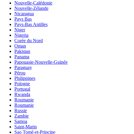
Nouvelle-Calédonie
Nouvelle-Zélande
Nicaragua
Pays Bas
Pays-Bas Antilles
Niger
Nigeria
Corée du Nord
Oman
Pakistan
Panama
Papouasie-Nouvelle-Guinée
Paraguay
Pérou
Philippines
Pologne
Portugal
Rwanda
Roumanie
Roumanie
Russie
Zambie
Samoa
Saint-Marin
Sao Tomé-et-Principe