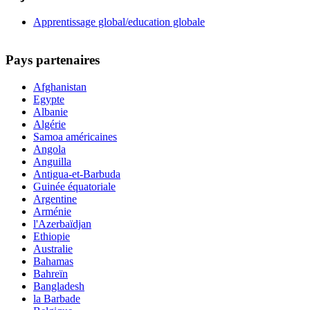
Apprentissage global/education globale
Pays partenaires
Afghanistan
Egypte
Albanie
Algérie
Samoa américaines
Angola
Anguilla
Antigua-et-Barbuda
Guinée équatoriale
Argentine
Arménie
l'Azerbaïdjan
Ethiopie
Australie
Bahamas
Bahreïn
Bangladesh
la Barbade