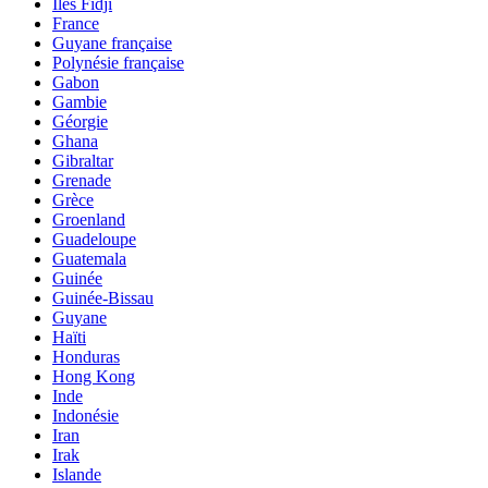
Îles Fidji
France
Guyane française
Polynésie française
Gabon
Gambie
Géorgie
Ghana
Gibraltar
Grenade
Grèce
Groenland
Guadeloupe
Guatemala
Guinée
Guinée-Bissau
Guyane
Haïti
Honduras
Hong Kong
Inde
Indonésie
Iran
Irak
Islande