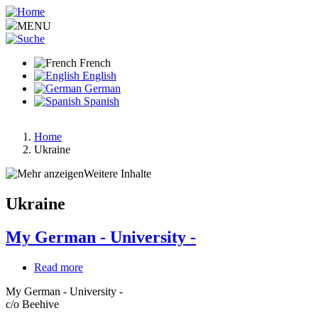
Aller
au
MENU
contenu
principal
French
English
German
Spanish
Home
Ukraine
Fil
d'Ariane
Weitere Inhalte
Ukraine
My German - University -
Read more
about
My
My German - University -
German
c/o Beehive
-