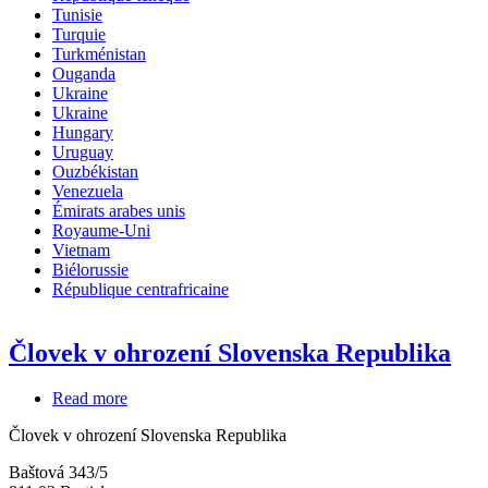
Tunisie
Turquie
Turkménistan
Ouganda
Ukraine
Ukraine
Hungary
Uruguay
Ouzbékistan
Venezuela
Émirats arabes unis
Royaume-Uni
Vietnam
Biélorussie
République centrafricaine
Človek v ohrození Slovenska Republika
Read more
about
Človek
Človek v ohrození Slovenska Republika
v
ohrození
Baštová 343/5
Slovenska