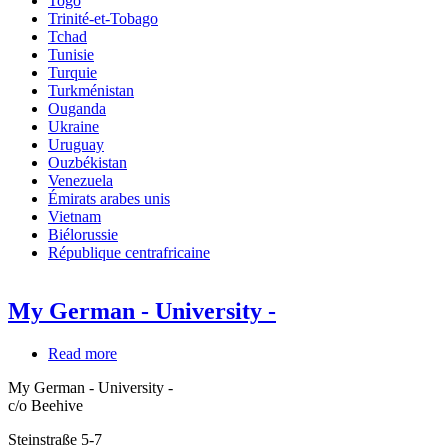
Togo
Trinité-et-Tobago
Tchad
Tunisie
Turquie
Turkménistan
Ouganda
Ukraine
Uruguay
Ouzbékistan
Venezuela
Émirats arabes unis
Vietnam
Biélorussie
République centrafricaine
My German - University -
Read more
about
My
My German - University -
German
c/o Beehive
-
University
Steinstraße 5-7
-