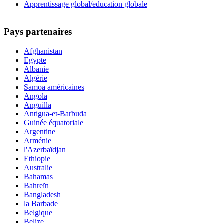
Apprentissage global/education globale
Pays partenaires
Afghanistan
Egypte
Albanie
Algérie
Samoa américaines
Angola
Anguilla
Antigua-et-Barbuda
Guinée équatoriale
Argentine
Arménie
l'Azerbaïdjan
Ethiopie
Australie
Bahamas
Bahreïn
Bangladesh
la Barbade
Belgique
Belize