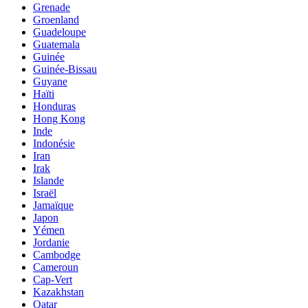
Grenade
Groenland
Guadeloupe
Guatemala
Guinée
Guinée-Bissau
Guyane
Haïti
Honduras
Hong Kong
Inde
Indonésie
Iran
Irak
Islande
Israël
Jamaïque
Japon
Yémen
Jordanie
Cambodge
Cameroun
Cap-Vert
Kazakhstan
Qatar