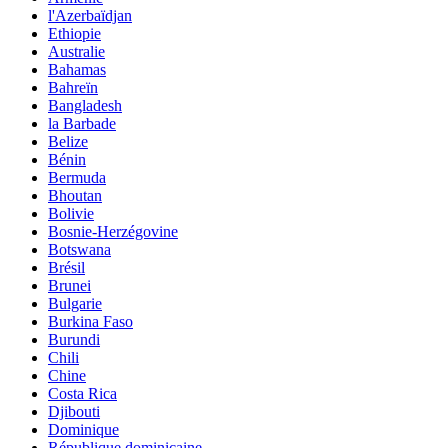
l'Azerbaïdjan
Ethiopie
Australie
Bahamas
Bahreïn
Bangladesh
la Barbade
Belize
Bénin
Bermuda
Bhoutan
Bolivie
Bosnie-Herzégovine
Botswana
Brésil
Brunei
Bulgarie
Burkina Faso
Burundi
Chili
Chine
Costa Rica
Djibouti
Dominique
République dominicaine