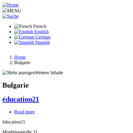
Aller
au
MENU
contenu
principal
French
English
German
Spanish
Home
Bulgarie
Fil
d'Ariane
Weitere Inhalte
Bulgarie
éducation21
Read more
about
éducation21
éducation21
Monbijoustraße 31