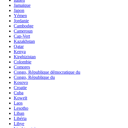
Italien
Jamaïque
Japon
Yémen
Jordanie
Cambodge
Cameroun
Cap-Vert
Kazakhstan
Qatar
Kenya
Kirghizistan
Colombie
Comores
Congo, République démocratique du
Congo, République du
Kosovo
Croatie
Cuba
Koweït
Laos
Lesotho
Liban
Libéria
Libye