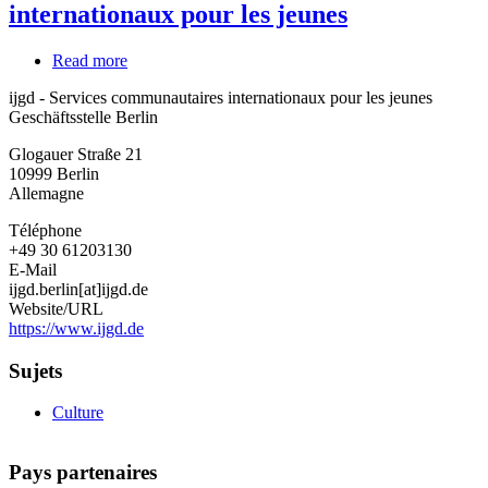
internationaux pour les jeunes
Read more
about
ijgd
ijgd - Services communautaires internationaux pour les jeunes
-
Geschäftsstelle Berlin
Services
communautaires
Glogauer Straße 21
internationaux
10999
Berlin
pour
Allemagne
les
jeunes
Téléphone
+49 30 61203130
E-Mail
ijgd.berlin[at]ijgd.de
Website/URL
https://www.ijgd.de
Sujets
Culture
Pays partenaires