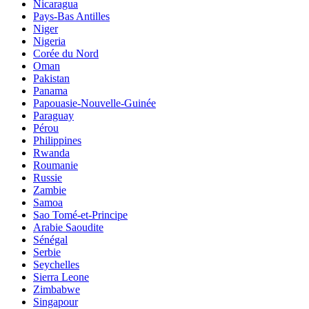
Nicaragua
Pays-Bas Antilles
Niger
Nigeria
Corée du Nord
Oman
Pakistan
Panama
Papouasie-Nouvelle-Guinée
Paraguay
Pérou
Philippines
Rwanda
Roumanie
Russie
Zambie
Samoa
Sao Tomé-et-Principe
Arabie Saoudite
Sénégal
Serbie
Seychelles
Sierra Leone
Zimbabwe
Singapour