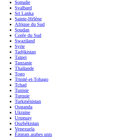
Somalie
Svalbard
Sri Lanka
Sainte-Hélène
Afrique du Sud
Soudan
Corée du Sud
Swaziland
Syrie
Tadjikistan
Taipei
Tanzanie
Thaïlande
Togo
Trinité-et-Tobago
Tchad
Tunisie
Turquie
Turkménistan
Ouganda
Ukraine
Uruguay
Ouzbékistan
Venezuela
Émirats arabes unis