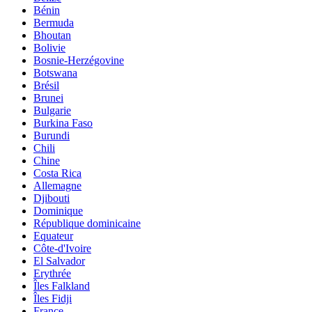
Bénin
Bermuda
Bhoutan
Bolivie
Bosnie-Herzégovine
Botswana
Brésil
Brunei
Bulgarie
Burkina Faso
Burundi
Chili
Chine
Costa Rica
Allemagne
Djibouti
Dominique
République dominicaine
Equateur
Côte-d'Ivoire
El Salvador
Erythrée
Îles Falkland
Îles Fidji
France