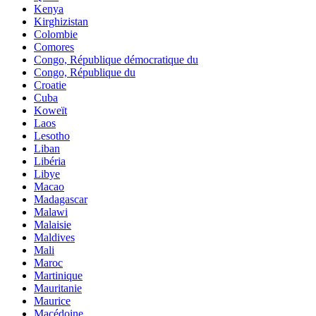
Kenya
Kirghizistan
Colombie
Comores
Congo, République démocratique du
Congo, République du
Croatie
Cuba
Koweït
Laos
Lesotho
Liban
Libéria
Libye
Macao
Madagascar
Malawi
Malaisie
Maldives
Mali
Maroc
Martinique
Mauritanie
Maurice
Macédoine