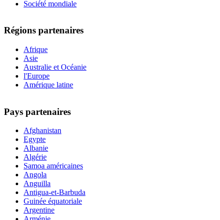
Société mondiale
Régions partenaires
Afrique
Asie
Australie et Océanie
l'Europe
Amérique latine
Pays partenaires
Afghanistan
Egypte
Albanie
Algérie
Samoa américaines
Angola
Anguilla
Antigua-et-Barbuda
Guinée équatoriale
Argentine
Arménie