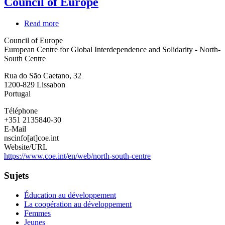
Council of Europe
Read more
about
Council
Council of Europe
of
European Centre for Global Interdependence and Solidarity - North-
Europe
South Centre
Rua do São Caetano, 32
1200-829
Lissabon
Portugal
Téléphone
+351 2135840-30
E-Mail
nscinfo[at]coe.int
Website/URL
https://www.coe.int/en/web/north-south-centre
Sujets
Éducation au développement
La coopération au développement
Femmes
Jeunes