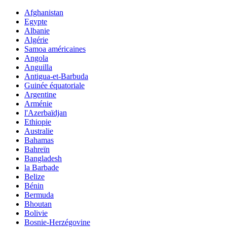
Afghanistan
Egypte
Albanie
Algérie
Samoa américaines
Angola
Anguilla
Antigua-et-Barbuda
Guinée équatoriale
Argentine
Arménie
l'Azerbaïdjan
Ethiopie
Australie
Bahamas
Bahreïn
Bangladesh
la Barbade
Belize
Bénin
Bermuda
Bhoutan
Bolivie
Bosnie-Herzégovine