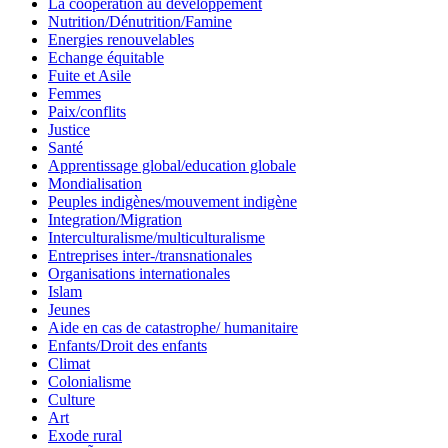
La coopération au développement
Nutrition/Dénutrition/Famine
Energies renouvelables
Echange équitable
Fuite et Asile
Femmes
Paix/conflits
Justice
Santé
Apprentissage global/education globale
Mondialisation
Peuples indigènes/mouvement indigène
Integration/Migration
Interculturalisme/multiculturalisme
Entreprises inter-/transnationales
Organisations internationales
Islam
Jeunes
Aide en cas de catastrophe/ humanitaire
Enfants/Droit des enfants
Climat
Colonialisme
Culture
Art
Exode rural