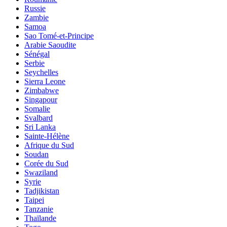
Russie
Zambie
Samoa
Sao Tomé-et-Principe
Arabie Saoudite
Sénégal
Serbie
Seychelles
Sierra Leone
Zimbabwe
Singapour
Somalie
Svalbard
Sri Lanka
Sainte-Hélène
Afrique du Sud
Soudan
Corée du Sud
Swaziland
Syrie
Tadjikistan
Taipei
Tanzanie
Thaïlande