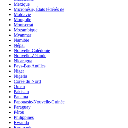
Mexique
Micronésie, États fédérés de
Moldavie
Mongolie
Montserrat
Mozambique
Myanmar
Namibie
Népal
Nouvelle-Calédonie
Nouvelle-Zélande
Nicaragua
Pays-Bas Antilles
Niger
Nigeria
Corée du Nord
Oman
Pakistan
Panama
Papouasie-Nouvelle-Guinée
Paraguay
Pérou
Philippines
Rwanda
Roumanie