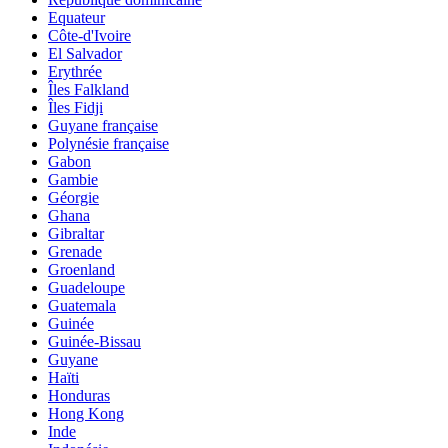
Equateur
Côte-d'Ivoire
El Salvador
Erythrée
Îles Falkland
Îles Fidji
Guyane française
Polynésie française
Gabon
Gambie
Géorgie
Ghana
Gibraltar
Grenade
Groenland
Guadeloupe
Guatemala
Guinée
Guinée-Bissau
Guyane
Haïti
Honduras
Hong Kong
Inde