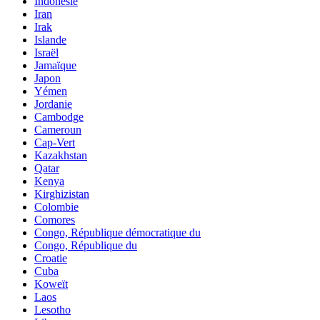
Indonésie
Iran
Irak
Islande
Israël
Jamaïque
Japon
Yémen
Jordanie
Cambodge
Cameroun
Cap-Vert
Kazakhstan
Qatar
Kenya
Kirghizistan
Colombie
Comores
Congo, République démocratique du
Congo, République du
Croatie
Cuba
Koweït
Laos
Lesotho