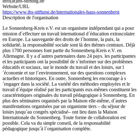
info[at]ihs-stiftung.de
Website/URL
https://www.ihs-stiftung.de/internationales-haus-sonnenberg
Description de l'organisation
Le Sonnenberg-Kreis e.V. est un organisme indépendant qui a pour
mission d´effectuer un travail international d´éducation extrascolaire
en Europe. La sauvegarde des droits de l´homme, la paix, la
solidarité, la responsabilité sociale sont là des thèmes centraux. Déjà
plus 1700 personnes font partie du Sonnenberg-Kreis e.V. en
Allemagne. Il y a d´autres partenaires dans 24 pays. les participantes
et les participants ont la possibilité de s´informer sur des problèmes
éducatifs et sociaux, sur le monde du travail et des loisirs, sur l
´économie et sur l´environnement, sur des questions complexes
actuelles et historiques. En outre, Sonnenberg les encourage à s
´engager dans la société. La variété des méthodes employées et le
travail d´équipe réalisé par les participants eux-mêmes constituent les
caractéristiques originales du travail pédagogique à Sonnenberg. En
plus des séminaires organisés par la Maison elle-même, d´autres
manifestations organisées par un organisme tiers – du séjour de
loisirs jusqu´au congrès spécialisé– ont lieu dans la Maison
Internationale du Sonnenberg. Toute forme de collaboration est
possible. Cela va du simple conseil, de la responsabilité
pédagogique jusqu´à l´organisation complète.