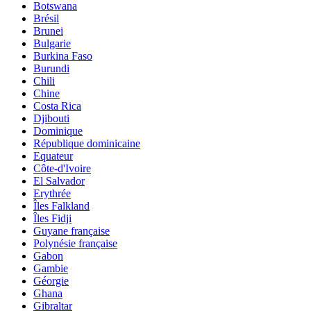
Botswana
Brésil
Brunei
Bulgarie
Burkina Faso
Burundi
Chili
Chine
Costa Rica
Djibouti
Dominique
République dominicaine
Equateur
Côte-d'Ivoire
El Salvador
Erythrée
Îles Falkland
Îles Fidji
Guyane française
Polynésie française
Gabon
Gambie
Géorgie
Ghana
Gibraltar