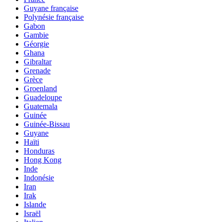
Guyane française
Polynésie française
Gabon
Gambie
Géorgie
Ghana
Gibraltar
Grenade
Grèce
Groenland
Guadeloupe
Guatemala
Guinée
Guinée-Bissau
Guyane
Haïti
Honduras
Hong Kong
Inde
Indonésie
Iran
Irak
Islande
Israël