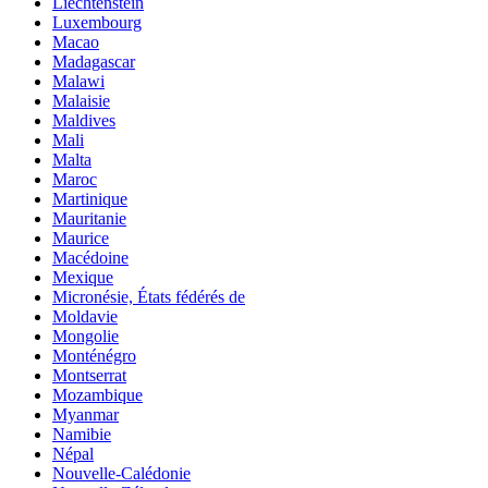
Liechtenstein
Luxembourg
Macao
Madagascar
Malawi
Malaisie
Maldives
Mali
Malta
Maroc
Martinique
Mauritanie
Maurice
Macédoine
Mexique
Micronésie, États fédérés de
Moldavie
Mongolie
Monténégro
Montserrat
Mozambique
Myanmar
Namibie
Népal
Nouvelle-Calédonie