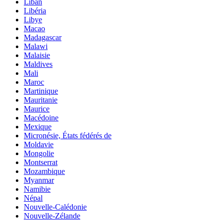
Liban
Libéria
Libye
Macao
Madagascar
Malawi
Malaisie
Maldives
Mali
Maroc
Martinique
Mauritanie
Maurice
Macédoine
Mexique
Micronésie, États fédérés de
Moldavie
Mongolie
Montserrat
Mozambique
Myanmar
Namibie
Népal
Nouvelle-Calédonie
Nouvelle-Zélande