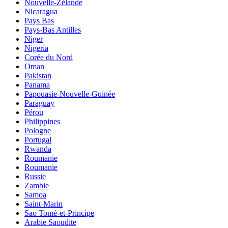
Nouvelle-Zélande
Nicaragua
Pays Bas
Pays-Bas Antilles
Niger
Nigeria
Corée du Nord
Oman
Pakistan
Panama
Papouasie-Nouvelle-Guinée
Paraguay
Pérou
Philippines
Pologne
Portugal
Rwanda
Roumanie
Roumanie
Russie
Zambie
Samoa
Saint-Marin
Sao Tomé-et-Principe
Arabie Saoudite