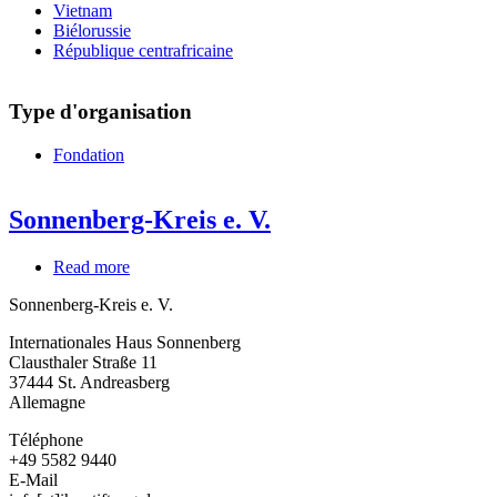
Vietnam
Biélorussie
République centrafricaine
Type d'organisation
Fondation
Sonnenberg-Kreis e. V.
Read more
about
Sonnenberg-
Sonnenberg-Kreis e. V.
Kreis
e.
Internationales Haus Sonnenberg
V.
Clausthaler Straße 11
37444
St. Andreasberg
Allemagne
Téléphone
+49 5582 9440
E-Mail