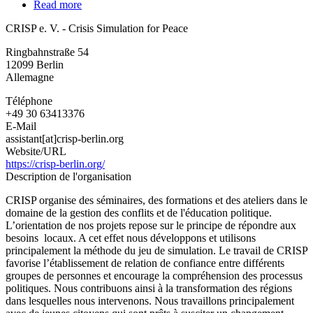
Read more
about
CRISP
CRISP e. V. - Crisis Simulation for Peace
e.
V.
Ringbahnstraße 54
-
12099
Berlin
Crisis
Allemagne
Simulation
for
Téléphone
Peace
+49 30 63413376
E-Mail
assistant[at]crisp-berlin.org
Website/URL
https://crisp-berlin.org/
Description de l'organisation
CRISP organise des séminaires, des formations et des ateliers dans le
domaine de la gestion des conflits et de l'éducation politique.
L’orientation de nos projets repose sur le principe de répondre aux
besoins locaux. A cet effet nous développons et utilisons
principalement la méthode du jeu de simulation. Le travail de CRISP
favorise l’établissement de relation de confiance entre différents
groupes de personnes et encourage la compréhension des processus
politiques. Nous contribuons ainsi à la transformation des régions
dans lesquelles nous intervenons. Nous travaillons principalement