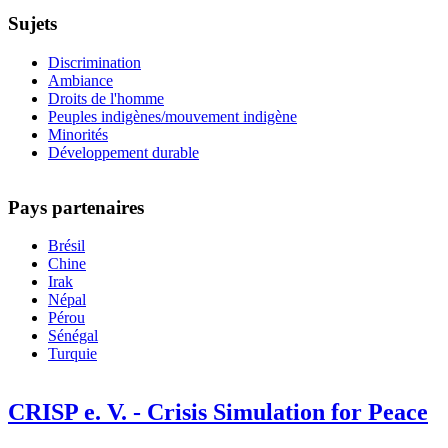
Sujets
Discrimination
Ambiance
Droits de l'homme
Peuples indigènes/mouvement indigène
Minorités
Développement durable
Pays partenaires
Brésil
Chine
Irak
Népal
Pérou
Sénégal
Turquie
CRISP e. V. - Crisis Simulation for Peace