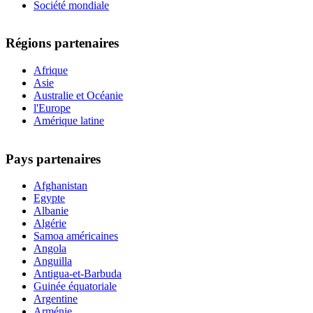
Société mondiale
Régions partenaires
Afrique
Asie
Australie et Océanie
l'Europe
Amérique latine
Pays partenaires
Afghanistan
Egypte
Albanie
Algérie
Samoa américaines
Angola
Anguilla
Antigua-et-Barbuda
Guinée équatoriale
Argentine
Arménie