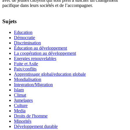
avec de jeunes citoyens qui sont prêts à susciter un changement
pacifique dans leurs sociétés et de l’accompagner.
Sujets
Education
Démocratie
Discrimination
Éducation au développement
La coopération au développement
Energies renouvelables
Fuite et Asile
Paix/conflits
Apprentissage global/education globale
Mondialisation
Integration/Migration
Islam
Climat
Jumelages
Culture
Media
Droits de l'homme
Minorités
Développement durable