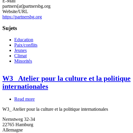
E-Mail
partners[at]partnersbg.org
Website/URL
https://partnersbg.org
Sujets
Education
Paix/conflits
Jeunes
Climat
Minorités
W3_ Atelier pour la culture et la politique
internationales
Read more
about
W3_
W3_ Atelier pour la culture et la politique internationales
Atelier
pour
Nernstweg 32-34
la
22765
Hamburg
culture
Allemagne
et