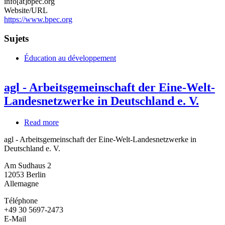
info[at]bpec.org
Website/URL
https://www.bpec.org
Sujets
Éducation au développement
agl - Arbeitsgemeinschaft der Eine-Welt-
Landesnetzwerke in Deutschland e. V.
Read more
about
agl
agl - Arbeitsgemeinschaft der Eine-Welt-Landesnetzwerke in
-
Deutschland e. V.
Arbeitsgemeinschaft
der
Am Sudhaus 2
Eine-
12053
Berlin
Welt-
Allemagne
Landesnetzwerke
in
Téléphone
Deutschland
+49 30 5697-2473
e.
E-Mail
V.