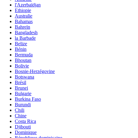
l'Azerbaïdjan
Ethiopie
Australie
Bahamas
Bahreïn
Bangladesh
la Barbade
Belize
Bénin
Bermuda
Bhoutan
Bolivie
Bosnie-Herzégovine
Botswana
Brésil
Brunei
Bulgarie
Burkina Faso
Burundi
Chili
Chine
Costa Rica
Djibouti
Dominique
République dominicaine