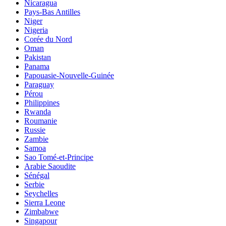
Nicaragua
Pays-Bas Antilles
Niger
Nigeria
Corée du Nord
Oman
Pakistan
Panama
Papouasie-Nouvelle-Guinée
Paraguay
Pérou
Philippines
Rwanda
Roumanie
Russie
Zambie
Samoa
Sao Tomé-et-Principe
Arabie Saoudite
Sénégal
Serbie
Seychelles
Sierra Leone
Zimbabwe
Singapour