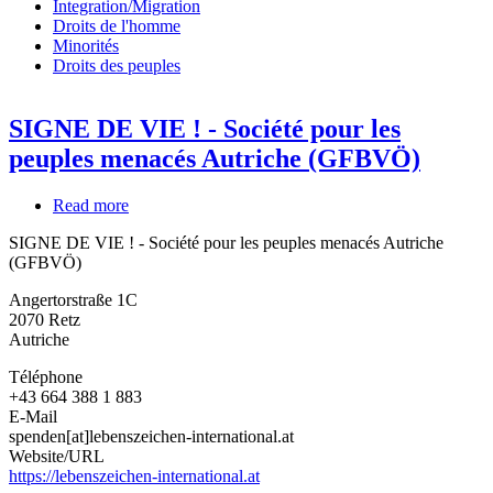
Integration/Migration
Droits de l'homme
Minorités
Droits des peuples
SIGNE DE VIE ! - Société pour les
peuples menacés Autriche (GFBVÖ)
Read more
about
SIGNE
SIGNE DE VIE ! - Société pour les peuples menacés Autriche
DE
(GFBVÖ)
VIE
!
Angertorstraße 1C
-
2070
Retz
Société
Autriche
pour
les
Téléphone
peuples
+43 664 388 1 883
menacés
E-Mail
Autriche
spenden[at]lebenszeichen-international.at
(GFBVÖ)
Website/URL
https://lebenszeichen-international.at