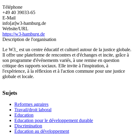
la
Téléphone
politique
+49 40 39033-65
internationales
E-Mail
info[at]w3-hamburg.de
Website/URL
https://w3-hamburg.de
Description de l'organisation
Le W3_ est un centre éducatif et culturel autour de la justice globale.
Il offre une plateforme de rencontres et d'échanges et incite, grâce à
son programme d'événements variés, à une remise en question
critique des rapports sociaux. Elle invite à l'inspiration, à
l'expérience, à la réflexion et à l'action commune pour une justice
globale et locale.
Sujets
Reformes agraires
Travail/droit laboral
Education
Education pour le développement durable
Discrimination
Éducation au développement