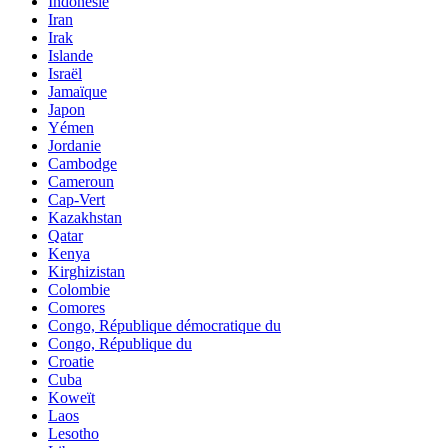
Indonésie
Iran
Irak
Islande
Israël
Jamaïque
Japon
Yémen
Jordanie
Cambodge
Cameroun
Cap-Vert
Kazakhstan
Qatar
Kenya
Kirghizistan
Colombie
Comores
Congo, République démocratique du
Congo, République du
Croatie
Cuba
Koweït
Laos
Lesotho