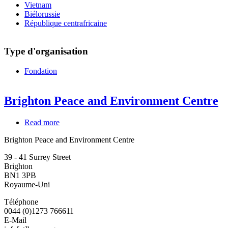
Vietnam
Biélorussie
République centrafricaine
Type d'organisation
Fondation
Brighton Peace and Environment Centre
Read more
about
Brighton
Brighton Peace and Environment Centre
Peace
and
39 - 41 Surrey Street
Environment
Brighton
Centre
BN1 3PB
Royaume-Uni
Téléphone
0044 (0)1273 766611
E-Mail