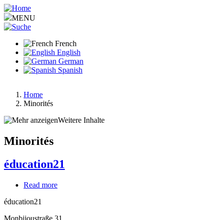
Aller
au
MENU
contenu
principal
French
English
German
Spanish
Home
Minorités
Fil
d'Ariane
Weitere Inhalte
Minorités
éducation21
Read more
about
éducation21
éducation21
Monbijoustraße 31