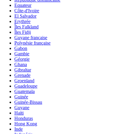
Equateur
Côte-d'Ivoire
El Salvador
Erythrée
Îles Falkland
Îles Fidji
Guyane française
Polynésie française
Gabon
Gambie
Géorgie
Ghana
Gibraltar
Grenade
Groenland
Guadeloupe
Guatemala
Guinée
Guinée-Bissau
Guyane
Haïti
Honduras
Hong Kong
Inde