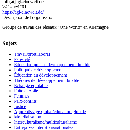
info[at]agl-einewelt.de
Website/URL
https://agl-einewelt.de/
Description de l'organisation
Groupe de travail des réseaux "One World" en Allemagne
Sujets
Travail/droit laboral
Pauvreté
Education pour le développement durable
Politiqué de développement
Éducation au développement
Théories de développement durable
Echange équitable
Fuite et Asile
Femmes
Paix/conflits
Justice
Apprentissage global/education globale
Mondialisation
Interculturalisme/multiculturalisme
Entreprises inter-/transnationales