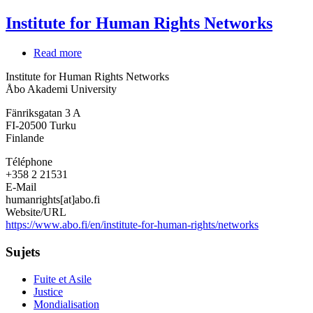
Institute for Human Rights Networks
Read more
about
Institute
Institute for Human Rights Networks
for
Åbo Akademi University
Human
Rights
Fänriksgatan 3 A
Networks
FI-20500
Turku
Finlande
Téléphone
+358 2 21531
E-Mail
humanrights[at]abo.fi
Website/URL
https://www.abo.fi/en/institute-for-human-rights/networks
Sujets
Fuite et Asile
Justice
Mondialisation