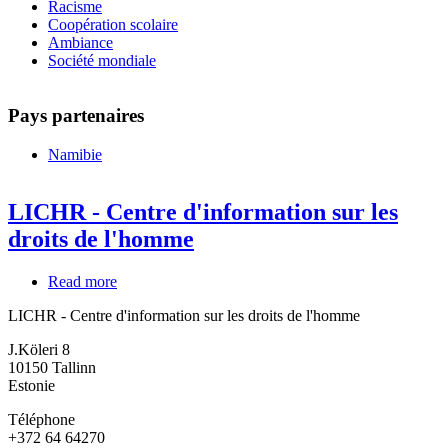
Racisme
Coopération scolaire
Ambiance
Société mondiale
Pays partenaires
Namibie
LICHR - Centre d'information sur les
droits de l'homme
Read more
about
LICHR
LICHR - Centre d'information sur les droits de l'homme
-
Centre
J.Köleri 8
d'information
10150
Tallinn
sur
Estonie
les
droits
Téléphone
de
+372 64 64270
l'homme