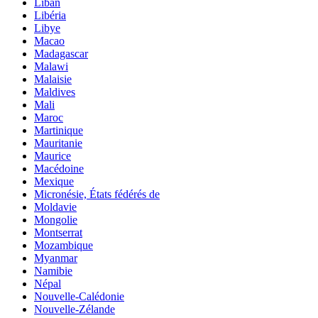
Liban
Libéria
Libye
Macao
Madagascar
Malawi
Malaisie
Maldives
Mali
Maroc
Martinique
Mauritanie
Maurice
Macédoine
Mexique
Micronésie, États fédérés de
Moldavie
Mongolie
Montserrat
Mozambique
Myanmar
Namibie
Népal
Nouvelle-Calédonie
Nouvelle-Zélande