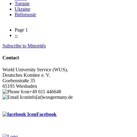
Turquie
Ukraine
Biélorussie
Page 1
Next
››
Pagination
page
Subscribe to Minorités
Contact
World University Service (WUS),
Deutsches Komitee e. V.
Goebenstraße 35
65195 Wiesbaden
+49 611 446648
info[at]wusgermany.de
Facebook