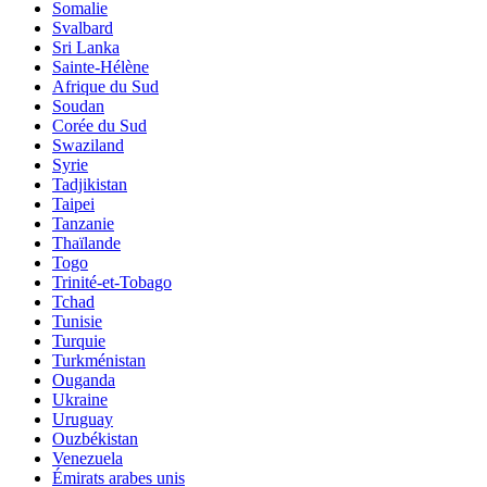
Somalie
Svalbard
Sri Lanka
Sainte-Hélène
Afrique du Sud
Soudan
Corée du Sud
Swaziland
Syrie
Tadjikistan
Taipei
Tanzanie
Thaïlande
Togo
Trinité-et-Tobago
Tchad
Tunisie
Turquie
Turkménistan
Ouganda
Ukraine
Uruguay
Ouzbékistan
Venezuela
Émirats arabes unis