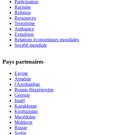
Participation
Racisme
Religion
Ressources
Terrorisme
Ambiance
Expulsion
Relations économiques mondiales
Société mondiale
Pays partenaires
Egypte
Arménie
l'Azerbaïdjan
Bosnie-Herzégovine
Géorgie
Israël
Kazakhstan
Kirghizistan
Macédoine
Moldavie
Russie
Serbie