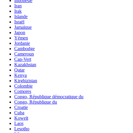
Indonésie
Iran
Irak
Islande
Israël
Jamaïque
Japon
Yémen
Jordanie
Cambodge
Cameroun
Cap-Vert
Kazakhstan
Qatar
Kenya
Kirghizistan
Colombie
Comores
Congo, République démocratique du
Congo, République du
Croatie
Cuba
Koweït
Laos
Lesotho