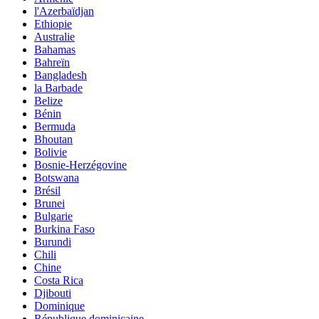
l'Azerbaïdjan
Ethiopie
Australie
Bahamas
Bahreïn
Bangladesh
la Barbade
Belize
Bénin
Bermuda
Bhoutan
Bolivie
Bosnie-Herzégovine
Botswana
Brésil
Brunei
Bulgarie
Burkina Faso
Burundi
Chili
Chine
Costa Rica
Djibouti
Dominique
République dominicaine