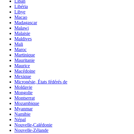
Liban
Libéria
Libye
Macao
Madagascar
Malawi
Malaisie
Maldives
Mali
Maroc
Martinique
Mauritanie
Maurice
Macédoine
Mexique
Micronésie, États fédérés de
Moldavie
Mongolie
Montserrat
Mozambique
Myanmar
Namibie
Népal
Nouvelle-Calédonie
Nouvelle-Zélande