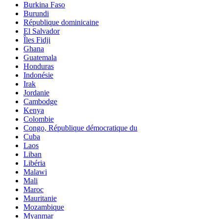
Burkina Faso
Burundi
République dominicaine
El Salvador
Îles Fidji
Ghana
Guatemala
Honduras
Indonésie
Irak
Jordanie
Cambodge
Kenya
Colombie
Congo, République démocratique du
Cuba
Laos
Liban
Libéria
Malawi
Mali
Maroc
Mauritanie
Mozambique
Myanmar