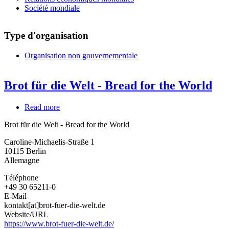
Société mondiale
Type d'organisation
Organisation non gouvernementale
Brot für die Welt - Bread for the World
Read more
about
Brot
Brot für die Welt - Bread for the World
für
die
Caroline-Michaelis-Straße 1
Welt
10115
Berlin
-
Allemagne
Bread
for
Téléphone
the
+49 30 65211-0
World
E-Mail
kontakt[at]brot-fuer-die-welt.de
Website/URL
https://www.brot-fuer-die-welt.de/