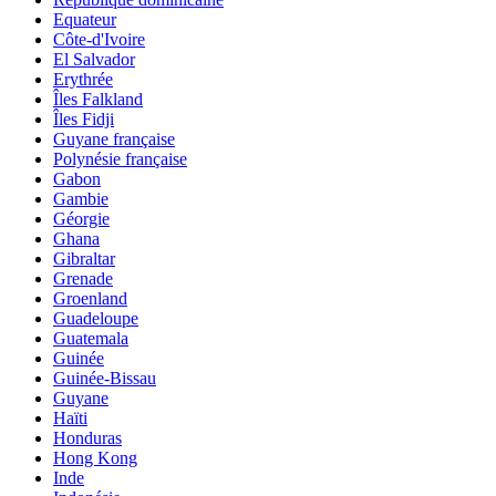
Equateur
Côte-d'Ivoire
El Salvador
Erythrée
Îles Falkland
Îles Fidji
Guyane française
Polynésie française
Gabon
Gambie
Géorgie
Ghana
Gibraltar
Grenade
Groenland
Guadeloupe
Guatemala
Guinée
Guinée-Bissau
Guyane
Haïti
Honduras
Hong Kong
Inde