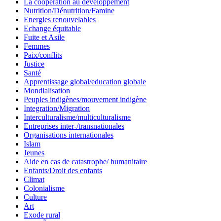
La coopération au développement
Nutrition/Dénutrition/Famine
Energies renouvelables
Echange équitable
Fuite et Asile
Femmes
Paix/conflits
Justice
Santé
Apprentissage global/education globale
Mondialisation
Peuples indigènes/mouvement indigène
Integration/Migration
Interculturalisme/multiculturalisme
Entreprises inter-/transnationales
Organisations internationales
Islam
Jeunes
Aide en cas de catastrophe/ humanitaire
Enfants/Droit des enfants
Climat
Colonialisme
Culture
Art
Exode rural