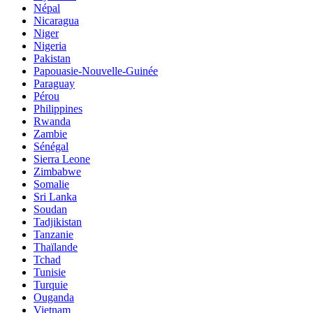
Népal
Nicaragua
Niger
Nigeria
Pakistan
Papouasie-Nouvelle-Guinée
Paraguay
Pérou
Philippines
Rwanda
Zambie
Sénégal
Sierra Leone
Zimbabwe
Somalie
Sri Lanka
Soudan
Tadjikistan
Tanzanie
Thaïlande
Tchad
Tunisie
Turquie
Ouganda
Vietnam