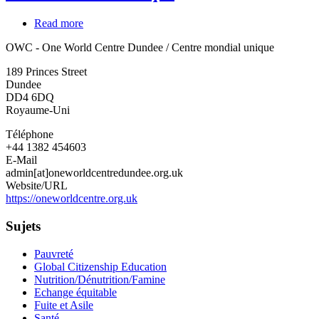
Read more
about
OWC
OWC - One World Centre Dundee / Centre mondial unique
-
One
189 Princes Street
World
Dundee
Centre
DD4 6DQ
Dundee
Royaume-Uni
/
Centre
Téléphone
mondial
+44 1382 454603
unique
E-Mail
admin[at]oneworldcentredundee.org.uk
Website/URL
https://oneworldcentre.org.uk
Sujets
Pauvreté
Global Citizenship Education
Nutrition/Dénutrition/Famine
Echange équitable
Fuite et Asile
Santé