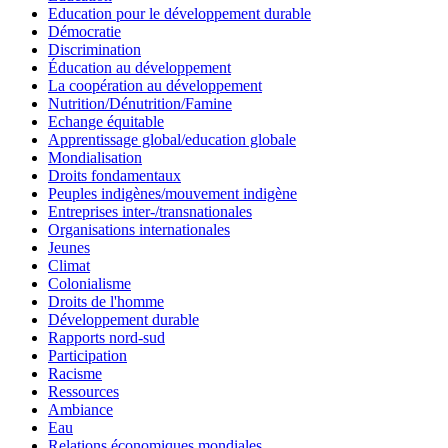
Education pour le développement durable
Démocratie
Discrimination
Éducation au développement
La coopération au développement
Nutrition/Dénutrition/Famine
Echange équitable
Apprentissage global/education globale
Mondialisation
Droits fondamentaux
Peuples indigènes/mouvement indigène
Entreprises inter-/transnationales
Organisations internationales
Jeunes
Climat
Colonialisme
Droits de l'homme
Développement durable
Rapports nord-sud
Participation
Racisme
Ressources
Ambiance
Eau
Relations économiques mondiales