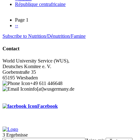
République centrafricaine
Page 1
Next
››
Pagination
page
Subscribe to Nutrition/Dénutrition/Famine
Contact
World University Service (WUS),
Deutsches Komitee e. V.
Goebenstraße 35
65195 Wiesbaden
+49 611 446648
info[at]wusgermany.de
Facebook
3 Ergebnisse
Footer