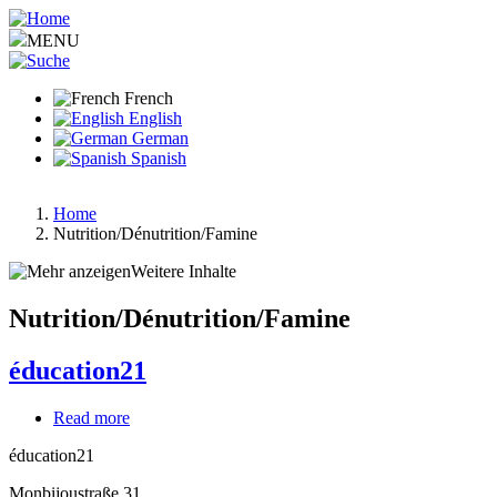
Aller
au
MENU
contenu
principal
French
English
German
Spanish
Home
Nutrition/Dénutrition/Famine
Fil
d'Ariane
Weitere Inhalte
Nutrition/Dénutrition/Famine
éducation21
Read more
about
éducation21
éducation21
Monbijoustraße 31