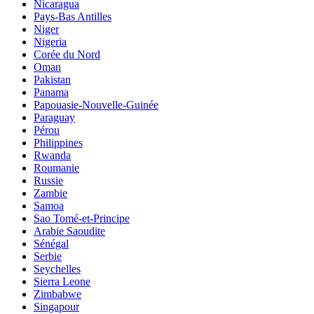
Nicaragua
Pays-Bas Antilles
Niger
Nigeria
Corée du Nord
Oman
Pakistan
Panama
Papouasie-Nouvelle-Guinée
Paraguay
Pérou
Philippines
Rwanda
Roumanie
Russie
Zambie
Samoa
Sao Tomé-et-Principe
Arabie Saoudite
Sénégal
Serbie
Seychelles
Sierra Leone
Zimbabwe
Singapour