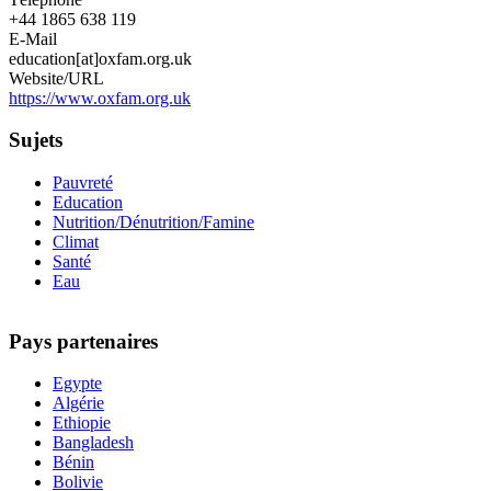
+44 1865 638 119
E-Mail
education[at]oxfam.org.uk
Website/URL
https://www.oxfam.org.uk
Sujets
Pauvreté
Education
Nutrition/Dénutrition/Famine
Climat
Santé
Eau
Pays partenaires
Egypte
Algérie
Ethiopie
Bangladesh
Bénin
Bolivie