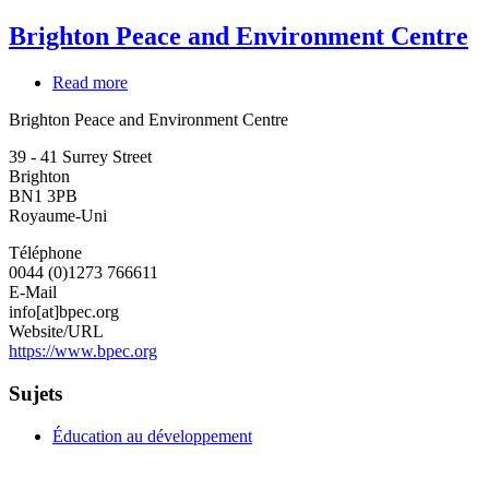
Brighton Peace and Environment Centre
Read more
about
Brighton
Brighton Peace and Environment Centre
Peace
and
39 - 41 Surrey Street
Environment
Brighton
Centre
BN1 3PB
Royaume-Uni
Téléphone
0044 (0)1273 766611
E-Mail
info[at]bpec.org
Website/URL
https://www.bpec.org
Sujets
Éducation au développement