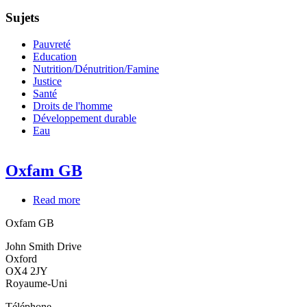
Sujets
Pauvreté
Education
Nutrition/Dénutrition/Famine
Justice
Santé
Droits de l'homme
Développement durable
Eau
Oxfam GB
Read more
about
Oxfam
Oxfam GB
GB
John Smith Drive
Oxford
OX4 2JY
Royaume-Uni
Téléphone