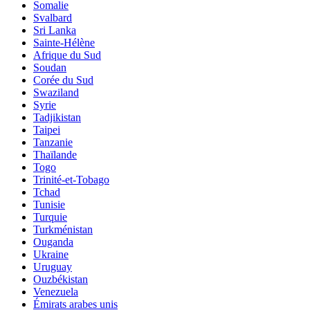
Somalie
Svalbard
Sri Lanka
Sainte-Hélène
Afrique du Sud
Soudan
Corée du Sud
Swaziland
Syrie
Tadjikistan
Taipei
Tanzanie
Thaïlande
Togo
Trinité-et-Tobago
Tchad
Tunisie
Turquie
Turkménistan
Ouganda
Ukraine
Uruguay
Ouzbékistan
Venezuela
Émirats arabes unis