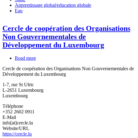
Apprentissage global/education globale
Eau
Cercle de coopération des Organisations
Non Gouvernementales de
Développement du Luxembourg
Read more
about
Cercle
Cercle de coopération des Organisations Non Gouvernementales de
de
Développement du Luxembourg
coopération
des
1-7, rue St Ulric
Organisations
L-2651
Luxembourg
Non
Luxembourg
Gouvernementales
de
Téléphone
Développement
+352 2602 0911
du
E-Mail
Luxembourg
info[at]cercle.lu
Website/URL
https://cercle.lu