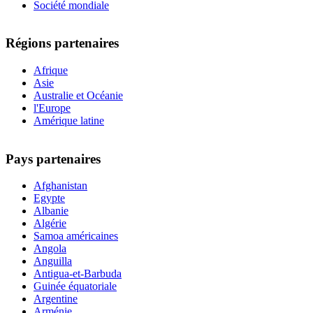
Société mondiale
Régions partenaires
Afrique
Asie
Australie et Océanie
l'Europe
Amérique latine
Pays partenaires
Afghanistan
Egypte
Albanie
Algérie
Samoa américaines
Angola
Anguilla
Antigua-et-Barbuda
Guinée équatoriale
Argentine
Arménie