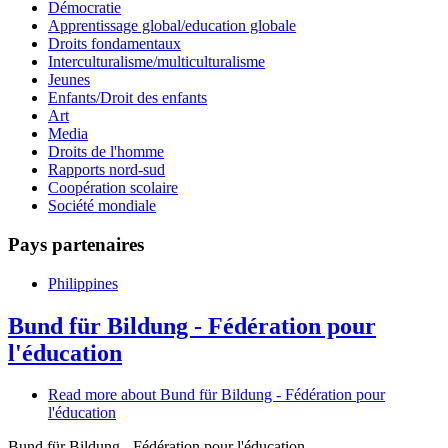
Démocratie
Apprentissage global/education globale
Droits fondamentaux
Interculturalisme/multiculturalisme
Jeunes
Enfants/Droit des enfants
Art
Media
Droits de l'homme
Rapports nord-sud
Coopération scolaire
Société mondiale
Pays partenaires
Philippines
Bund für Bildung - Fédération pour
l'éducation
Read more
about Bund für Bildung - Fédération pour
l'éducation
Bund für Bildung - Fédération pour l'éducation