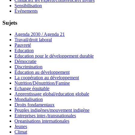
Contactez les experts/conférenciers invités
Sensibilisation
Événements
Sujets
Agenda 2030 / Agenda 21
Travail/droit laboral
Pauvreté
Education
Education pour le développement durable
Démocratie
Discrimination
Éducation au développement
La coopération au développement
Nutrition/Dénutrition/Famine
Echange équitable
Apprentissage global/education globale
Mondialisation
Droits fondamentaux
Peuples indigènes/mouvement indigène
Entreprises inter-/transnationales
Organisations internationales
Jeunes
Climat