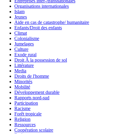
Entreprises inter-/transnationales
Organisations internationales
Islam
Jeunes
Aide en cas de catastrophe/ humanitaire
Enfants/Droit des enfants
Climat
Colonialisme
Jumelages
Culture
Exode rural
Droit Ã la possession de sol
Littérature
Media
Droits de l'homme
Minorités
Mobilité
Développement durable
Rapports nord-sud
Participation
Racisme
Forêt tropicale
Religion
Ressources
Coopération scolaire