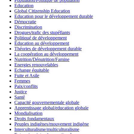
Population/Politique de population
Education
Global Citizenship Education
Education pour le développement durable
Démocratie
Discrimination
Drogues/trafic des stupéfiants
Politiqué de développement
Éducation au développement
Théories de développement durable
La coopération au développement
Nutrition/Dénutrition/Famine
Energies renouvelables
Echange équitable
Fuite et Asile
Femmes
Paix/conflits
Justice
Santé
Capacité gouvernementale globale
Apprentissage global/education globale
Mondialisation
Droits fondamentaux
Peuples indigènes/mouvement indigène
Interculturalisme/multiculturalisme