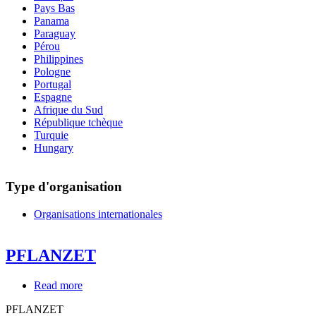
Pays Bas
Panama
Paraguay
Pérou
Philippines
Pologne
Portugal
Espagne
Afrique du Sud
République tchèque
Turquie
Hungary
Type d'organisation
Organisations internationales
PFLANZET
Read more
about
PFLANZET
PFLANZET