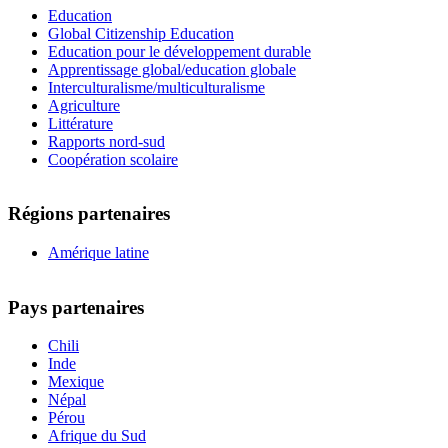
Education
Global Citizenship Education
Education pour le développement durable
Apprentissage global/education globale
Interculturalisme/multiculturalisme
Agriculture
Littérature
Rapports nord-sud
Coopération scolaire
Régions partenaires
Amérique latine
Pays partenaires
Chili
Inde
Mexique
Népal
Pérou
Afrique du Sud