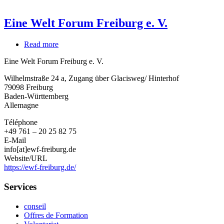
Eine Welt Forum Freiburg e. V.
Read more
about
Eine
Eine Welt Forum Freiburg e. V.
Welt
Forum
Wilhelmstraße 24 a, Zugang über Glacisweg/ Hinterhof
Freiburg
79098
Freiburg
e.
Baden-Württemberg
V.
Allemagne
Téléphone
+49 761 – 20 25 82 75
E-Mail
info[at]ewf-freiburg.de
Website/URL
https://ewf-freiburg.de/
Services
conseil
Offres de Formation