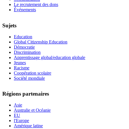
Le recrutement des dons
Événements
Sujets
Education
Global Citizenship Education
Démocratie
Discrimination
Apprentissage global/education globale
Jeunes
Racisme
Coopération scolaire
Société mondiale
Régions partenaires
Asie
Australie et Océanie
EU
l'Europe
Amérique latine