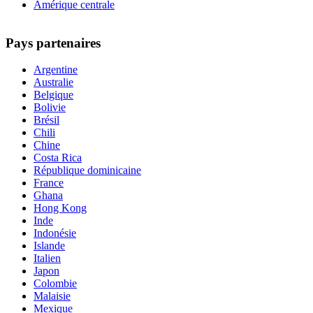
Amérique centrale
Pays partenaires
Argentine
Australie
Belgique
Bolivie
Brésil
Chili
Chine
Costa Rica
République dominicaine
France
Ghana
Hong Kong
Inde
Indonésie
Islande
Italien
Japon
Colombie
Malaisie
Mexique