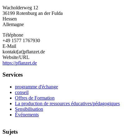
Wacholderweg 12
36199
Rotenburg an der Fulda
Hessen
Allemagne
Téléphone
+49 1577 1767930
E-Mail
kontakt[at]pflanzet.de
Website/URL
https://pflanzet.de
Services
programme d'échange
conseil
Offres de Formation
La production de ressources éducatives/pédagogiques
Sensibilisation
Événements
Sujets