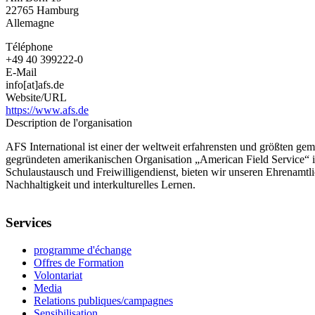
allemands
22765
Hamburg
Allemagne
Téléphone
+49 40 399222-0
E-Mail
info[at]afs.de
Website/URL
https://www.afs.de
Description de l'organisation
AFS International ist einer der weltweit erfahrensten und größten ge
gegründeten amerikanischen Organisation „American Field Service“ 
Schulaustausch und Freiwilligendienst, bieten wir unseren Ehrenamt
Nachhaltigkeit und interkulturelles Lernen.
Services
programme d'échange
Offres de Formation
Volontariat
Media
Relations publiques/campagnes
Sensibilisation