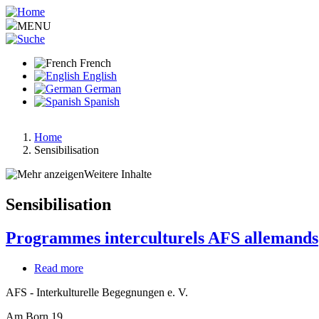
Aller
au
MENU
contenu
principal
French
English
German
Spanish
Home
Sensibilisation
Fil
d'Ariane
Weitere Inhalte
Sensibilisation
Programmes interculturels AFS allemands
Read more
about
Programmes
AFS - Interkulturelle Begegnungen e. V.
interculturels
AFS
Am Born 19