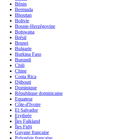
Bénin
Bermuda
Bhoutan
Bolivie
Bosnie-Herzégovine
Botswana
Brésil
Brunei
Bulgarie
Burkina Faso
Burundi
Chili
Chine
Costa Rica
Djibouti
Dominique
République dominicaine
Equateur
Côte-d'Ivoire
El Salvador
Erythrée
Îles Falkland
Îles Fidji
Guyane française
Polynésie française