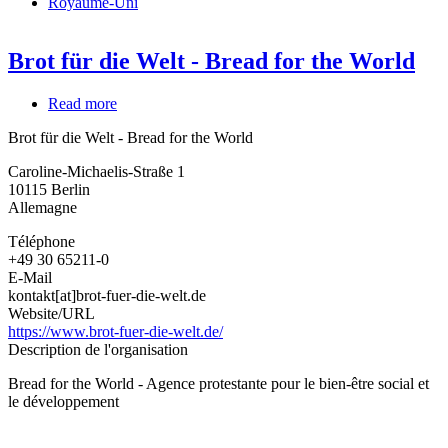
Royaume-Uni
Brot für die Welt - Bread for the World
Read more
about
Brot
Brot für die Welt - Bread for the World
für
die
Caroline-Michaelis-Straße 1
Welt
10115
Berlin
-
Allemagne
Bread
for
Téléphone
the
+49 30 65211-0
World
E-Mail
kontakt[at]brot-fuer-die-welt.de
Website/URL
https://www.brot-fuer-die-welt.de/
Description de l'organisation
Bread for the World - Agence protestante pour le bien-être social et
le développement