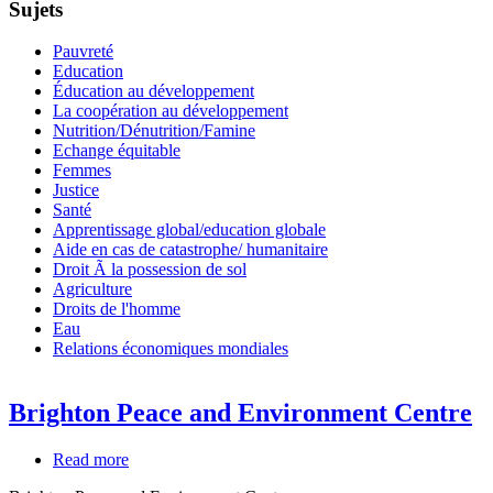
Sujets
Pauvreté
Education
Éducation au développement
La coopération au développement
Nutrition/Dénutrition/Famine
Echange équitable
Femmes
Justice
Santé
Apprentissage global/education globale
Aide en cas de catastrophe/ humanitaire
Droit Ã la possession de sol
Agriculture
Droits de l'homme
Eau
Relations économiques mondiales
Brighton Peace and Environment Centre
Read more
about
Brighton