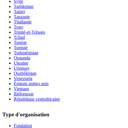
Syrie
Tadjikistan
Taipei
Tanzanie
Thaïlande
Togo
Trinité-et-Tobago
Tchad
Tunisie
Turquie
Turkménistan
Ouganda
Ukraine
Uruguay
Ouzbékistan
Venezuela
Émirats arabes unis
Vietnam
Biélorussie
République centrafricaine
Type d'organisation
Fondation