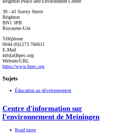
Brighton Peace and Environment Centre
Peace
and
39 - 41 Surrey Street
Environment
Brighton
Centre
BN1 3PB
Royaume-Uni
Téléphone
0044 (0)1273 766611
E-Mail
info[at]bpec.org
Website/URL
https://www.bpec.org
Sujets
Éducation au développement
Centre d'information sur
l'environnement de Meiningen
Read more
about
Centre