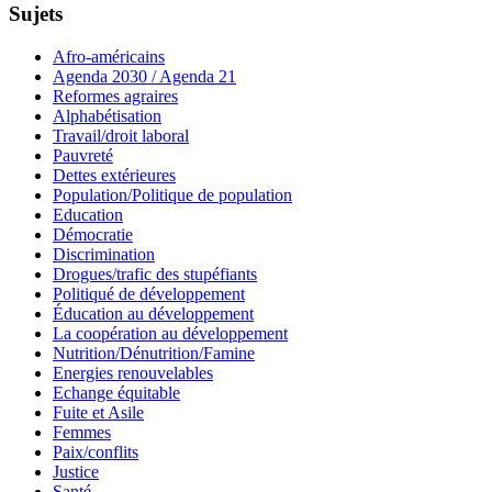
Sujets
Afro-américains
Agenda 2030 / Agenda 21
Reformes agraires
Alphabétisation
Travail/droit laboral
Pauvreté
Dettes extérieures
Population/Politique de population
Education
Démocratie
Discrimination
Drogues/trafic des stupéfiants
Politiqué de développement
Éducation au développement
La coopération au développement
Nutrition/Dénutrition/Famine
Energies renouvelables
Echange équitable
Fuite et Asile
Femmes
Paix/conflits
Justice
Santé