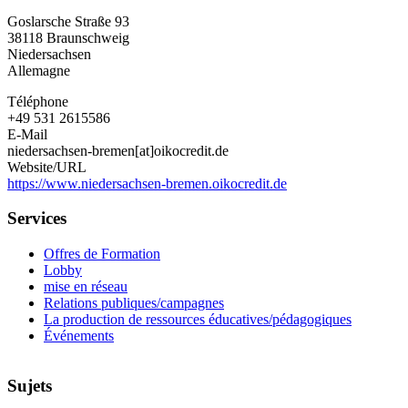
Niedersachsen-
Goslarsche Straße 93
Bremen
38118
Braunschweig
e.V.
Niedersachsen
Allemagne
Téléphone
+49 531 2615586
E-Mail
niedersachsen-bremen[at]oikocredit.de
Website/URL
https://www.niedersachsen-bremen.oikocredit.de
Services
Offres de Formation
Lobby
mise en réseau
Relations publiques/campagnes
La production de ressources éducatives/pédagogiques
Événements
Sujets