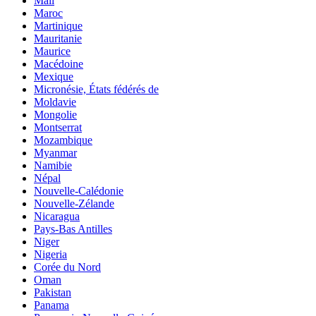
Mali
Maroc
Martinique
Mauritanie
Maurice
Macédoine
Mexique
Micronésie, États fédérés de
Moldavie
Mongolie
Montserrat
Mozambique
Myanmar
Namibie
Népal
Nouvelle-Calédonie
Nouvelle-Zélande
Nicaragua
Pays-Bas Antilles
Niger
Nigeria
Corée du Nord
Oman
Pakistan
Panama