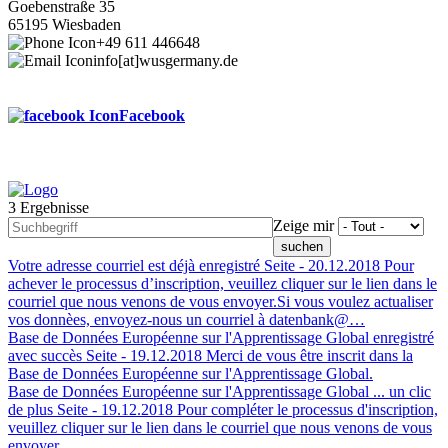
Goebenstraße 35
65195 Wiesbaden
+49 611 446648
info[at]wusgermany.de
Facebook
3 Ergebnisse
Footer
Zeige mir
menu
Votre adresse courriel est déjà enregistré
Seite -
20.12.2018
Pour
achever le processus d’inscription, veuillez cliquer sur le lien dans le
courriel que nous venons de vous envoyer.Si vous voulez actualiser
vos donnèes, envoyez-nous un courriel à datenbank@…
Base de Données Européenne sur l'Apprentissage Global enregistré
avec succès
Seite -
19.12.2018
Merci de vous être inscrit dans la
Base de Données Européenne sur l'Apprentissage Global.
Base de Données Européenne sur l'Apprentissage Global ... un clic
de plus
Seite -
19.12.2018
Pour compléter le processus d'inscription,
veuillez cliquer sur le lien dans le courriel que nous venons de vous
envoyer.