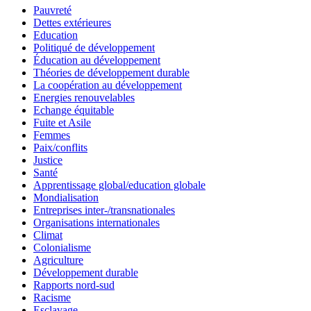
Pauvreté
Dettes extérieures
Education
Politiqué de développement
Éducation au développement
Théories de développement durable
La coopération au développement
Energies renouvelables
Echange équitable
Fuite et Asile
Femmes
Paix/conflits
Justice
Santé
Apprentissage global/education globale
Mondialisation
Entreprises inter-/transnationales
Organisations internationales
Climat
Colonialisme
Agriculture
Développement durable
Rapports nord-sud
Racisme
Esclavage