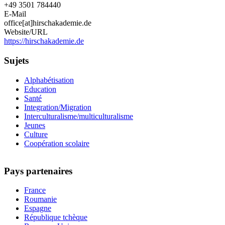
+49 3501 784440
E-Mail
office[at]hirschakademie.de
Website/URL
https://hirschakademie.de
Sujets
Alphabétisation
Education
Santé
Integration/Migration
Interculturalisme/multiculturalisme
Jeunes
Culture
Coopération scolaire
Pays partenaires
France
Roumanie
Espagne
République tchèque