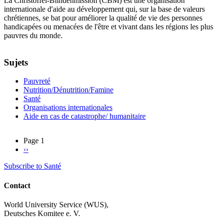
La Christoffel-Blindenmission (CBM) est une organisation
internationale d'aide au développement qui, sur la base de valeurs
chrétiennes, se bat pour améliorer la qualité de vie des personnes
handicapées ou menacées de l'être et vivant dans les régions les plus
pauvres du monde.
Sujets
Pauvreté
Nutrition/Dénutrition/Famine
Santé
Organisations internationales
Aide en cas de catastrophe/ humanitaire
Page 1
Next
››
Pagination
page
Subscribe to Santé
Contact
World University Service (WUS),
Deutsches Komitee e. V.