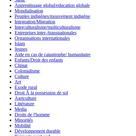
Apprentissage global/education globale
Mondialisation
Peuples indigènes/mouvement indigène
Integration/Migration
Interculturalisme/multiculturalisme
Entreprises inter-/transnationales
Organisations internationales
Islam
Jeunes
Aide en cas de catastrophe/ humanitaire
Enfants/Droit des enfants
Climat
Colonialisme
Culture
Art
Exode rural
Droit Ã la possession de sol
Agriculture
Littérature
Media
Droits de l'homme
Minorités
Mobilité
Développement durable