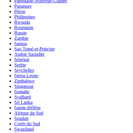
Papouasie-Nouvelle-Guinée
Paraguay
Pérou
Philippines
Rwanda
Roumanie
Russie
Zambie
Samoa
Sao Tomé-et-Principe
Arabie Saoudite
Sénégal
Serbie
Seychelles
Sierra Leone
Zimbabwe
Singapour
Somalie
Svalbard
Sri Lanka
Sainte-Hélène
Afrique du Sud
Soudan
Corée du Sud
Swaziland