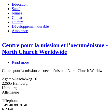
Education
Santé
Jeunes
Climat
Culture
Développement durable
Ambiance
Centre pour la mission et l'oecuménisme -
North Church Worldwide
Read more
about
Centre
Centre pour la mission et l'oecuménisme - North Church Worldwide
pour
la
Agathe-Lasch-Weg 16
mission
22605
Hamburg
et
Hamburg
l'oecuménisme
Allemagne
-
North
Téléphone
Church
+49 40 88181-0
Worldwide
E-Mail