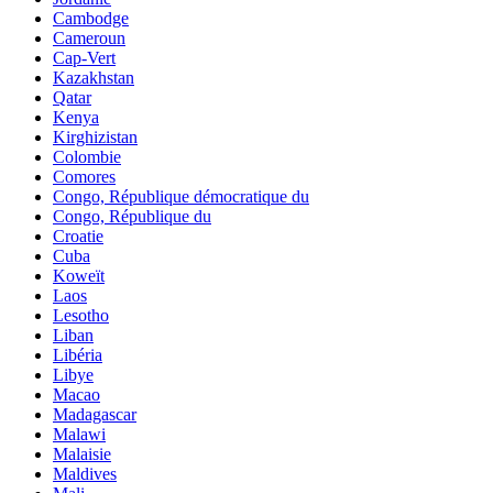
Cambodge
Cameroun
Cap-Vert
Kazakhstan
Qatar
Kenya
Kirghizistan
Colombie
Comores
Congo, République démocratique du
Congo, République du
Croatie
Cuba
Koweït
Laos
Lesotho
Liban
Libéria
Libye
Macao
Madagascar
Malawi
Malaisie
Maldives