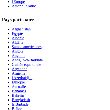
l'Europe
Amérique latine
Pays partenaires
Afghanistan
Egypte
Albanie
Algérie
Samoa américaines
Angola
Anguilla
Antigua-et-Barbuda
Guinée équatoriale
Argentine
Arménie
l'Azerbaïdjan
Ethiopie
Australie
Bahamas
Bahreïn
Bangladesh
la Barbade
Belize