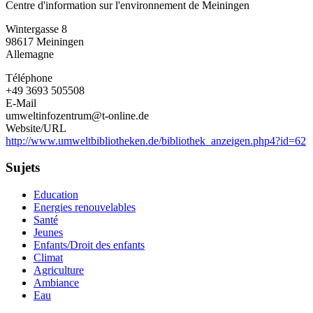
Centre d'information sur l'environnement de Meiningen
d'information
sur
Wintergasse 8
l'environnement
98617
Meiningen
de
Allemagne
Meiningen
Téléphone
+49 3693 505508
E-Mail
umweltinfozentrum@t-online.de
Website/URL
http://www.umweltbibliotheken.de/bibliothek_anzeigen.php4?id=62
Sujets
Education
Energies renouvelables
Santé
Jeunes
Enfants/Droit des enfants
Climat
Agriculture
Ambiance
Eau