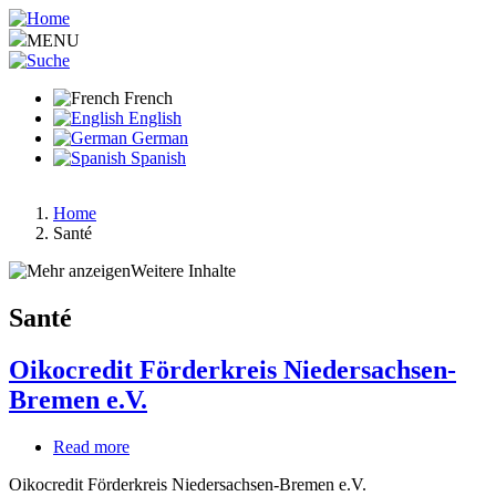
Aller
au
MENU
contenu
principal
French
English
German
Spanish
Home
Santé
Fil
d'Ariane
Weitere Inhalte
Santé
Oikocredit Förderkreis Niedersachsen-
Bremen e.V.
Read more
about
Oikocredit
Oikocredit Förderkreis Niedersachsen-Bremen e.V.
Förderkreis