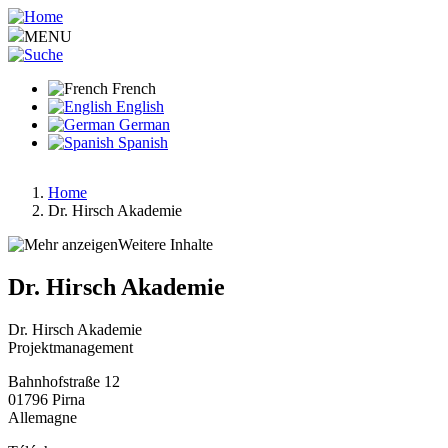
Aller
au
MENU
contenu
principal
French
English
German
Spanish
Home
Dr. Hirsch Akademie
Fil
d'Ariane
Weitere Inhalte
Dr. Hirsch Akademie
Dr. Hirsch Akademie
Projektmanagement
Bahnhofstraße 12
01796
Pirna
Allemagne