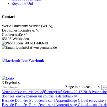
Royaume-Uni
Contact
World University Service (WUS),
Deutsches Komitee e. V.
Goebenstraße 35
65195 Wiesbaden
+49 611 446648
info[at]wusgermany.de
Facebook
3 Ergebnisse
Footer
Zeige mir
menu
Votre adresse courriel est déjà enregistré
Seite -
20.12.2018
Pour achev
donnèes, envoyez-nous un courriel à datenbank@…
Base de Données Européenne sur l'Apprentissage Global enregistré a
Base de Données Européenne sur l'Apprentissage Global ... un clic de