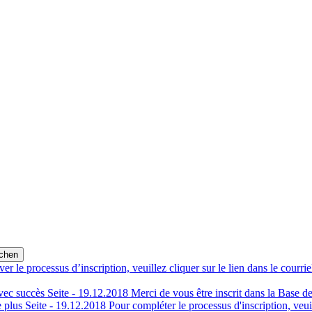
er le processus d’inscription, veuillez cliquer sur le lien dans le cour
vec succès
Seite -
19.12.2018
Merci de vous être inscrit dans la Base 
 plus
Seite -
19.12.2018
Pour compléter le processus d'inscription, veui