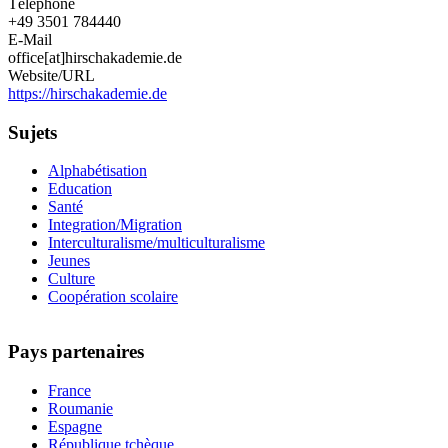
Téléphone
+49 3501 784440
E-Mail
office[at]hirschakademie.de
Website/URL
https://hirschakademie.de
Sujets
Alphabétisation
Education
Santé
Integration/Migration
Interculturalisme/multiculturalisme
Jeunes
Culture
Coopération scolaire
Pays partenaires
France
Roumanie
Espagne
République tchèque