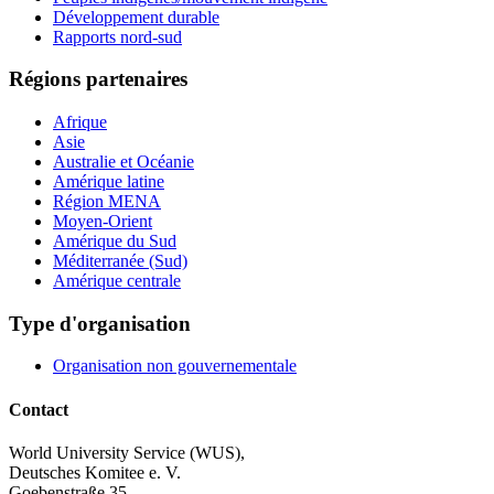
Développement durable
Rapports nord-sud
Régions partenaires
Afrique
Asie
Australie et Océanie
Amérique latine
Région MENA
Moyen-Orient
Amérique du Sud
Méditerranée (Sud)
Amérique centrale
Type d'organisation
Organisation non gouvernementale
Contact
World University Service (WUS),
Deutsches Komitee e. V.
Goebenstraße 35