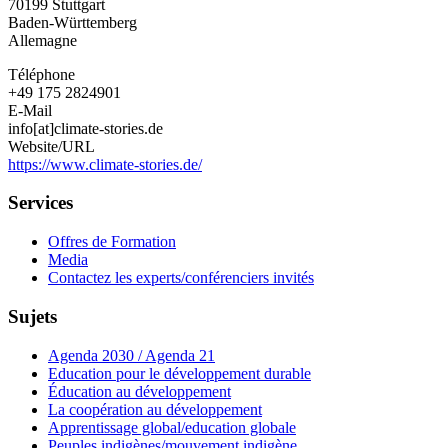
70199
Stuttgart
Baden-Württemberg
Allemagne
Téléphone
+49 175 2824901
E-Mail
info[at]climate-stories.de
Website/URL
https://www.climate-stories.de/
Services
Offres de Formation
Media
Contactez les experts/conférenciers invités
Sujets
Agenda 2030 / Agenda 21
Education pour le développement durable
Éducation au développement
La coopération au développement
Apprentissage global/education globale
Peuples indigènes/mouvement indigène