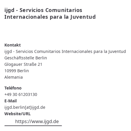
ijgd - Servicios Comunitarios 
Internacionales para la Juventud
READ MORE
ABOUT
IJGD
-
SERVICIOS
COMUNITARIOS
ijgd - Servicios Comunitarios Internacionales para la Juventud
INTERNACIONALES
PARA
Geschäftsstelle Berlin
LA
Glogauer Straße 21
JUVENTUD
10999
Berlin
Alemania
Teléfono
+49 30 61203130
E-Mail
ijgd.berlin[at]ijgd.de
Website/URL
https://www.ijgd.de