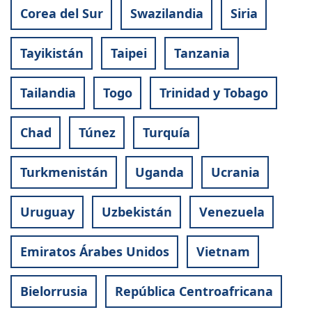
Corea del Sur
Swazilandia
Siria
Tayikistán
Taipei
Tanzania
Tailandia
Togo
Trinidad y Tobago
Chad
Túnez
Turquía
Turkmenistán
Uganda
Ucrania
Uruguay
Uzbekistán
Venezuela
Emiratos Árabes Unidos
Vietnam
Bielorrusia
República Centroafricana