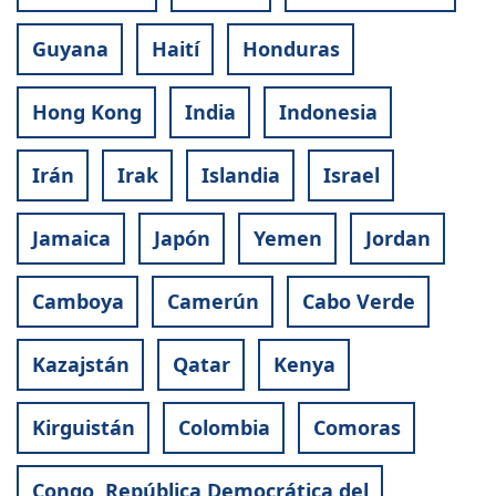
Guyana
Haití
Honduras
Hong Kong
India
Indonesia
Irán
Irak
Islandia
Israel
Jamaica
Japón
Yemen
Jordan
Camboya
Camerún
Cabo Verde
Kazajstán
Qatar
Kenya
Kirguistán
Colombia
Comoras
Congo, República Democrática del