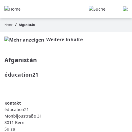
Pasar
al
contenido
principal
Home
Afganistán
Ruta
de
Weitere Inhalte
navegación
Afganistán
éducation21 
READ MORE
ABOUT
ÉDUCATION21
éducation21
Monbijoustraße 31
3011
Bern
Suiza