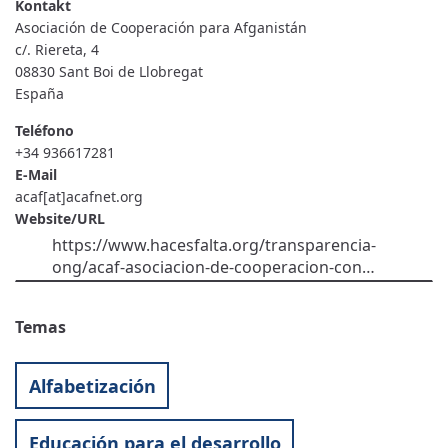
COOPERACIÓN
PARA
Asociación de Cooperación para Afganistán
AFGANISTÁN
c/. Riereta, 4
08830
Sant Boi de Llobregat
España
Teléfono
+34 936617281
E-Mail
acaf[at]acafnet.org
Website/URL
https://www.hacesfalta.org/transparencia-
ong/acaf-asociacion-de-cooperacion-con…
Temas
Alfabetización
Educación para el desarrollo