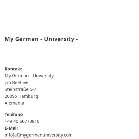
My German - University -
READ MORE
ABOUT
MY
GERMAN
-
UNIVERSITY
My German - University -
-
c/o Beehive
Steinstraße 5-7
20095
Hamburg
Alemania
Teléfono
+49 40 60773810
E-Mail
info[at]mygermanuniversity.com