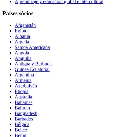
Aprendizaje y educación global e intercultural
Países sócios
Afganistán
Egipto
Albania
Argelia
Samoa Americana
Angola
Anguilla
Antigua y Barbuda
Guinea Ecuatorial
Argentina
Armenia
Azerbaiyán
Etiopía
Australia
Bahamas
Bahrein
Bangladesh
Barbados
Bélgica
Belice
Benin