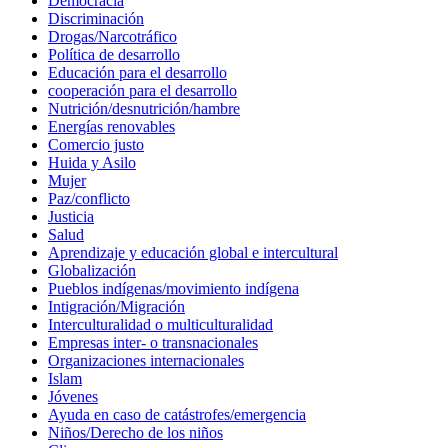
Democracia
Discriminación
Drogas/Narcotráfico
Política de desarrollo
Educación para el desarrollo
cooperación para el desarrollo
Nutrición/desnutrición/hambre
Energías renovables
Comercio justo
Huida y Asilo
Mujer
Paz/conflicto
Justicia
Salud
Aprendizaje y educación global e intercultural
Globalización
Pueblos indígenas/movimiento indígena
Intigración/Migración
Interculturalidad o multiculturalidad
Empresas inter- o transnacionales
Organizaciones internacionales
Islam
Jóvenes
Ayuda en caso de catástrofes/emergencia
Niños/Derecho de los niños