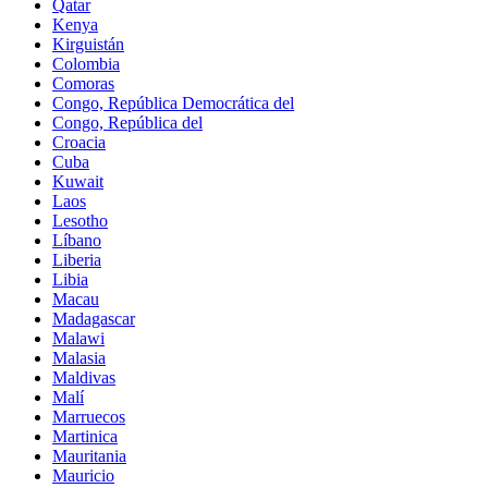
Qatar
Kenya
Kirguistán
Colombia
Comoras
Congo, República Democrática del
Congo, República del
Croacia
Cuba
Kuwait
Laos
Lesotho
Líbano
Liberia
Libia
Macau
Madagascar
Malawi
Malasia
Maldivas
Malí
Marruecos
Martinica
Mauritania
Mauricio