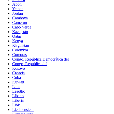
Japón
Yemen
Jordan
Camboya
Camerún
Cabo Verde
Kazajstán
Qatar
Kenya
Kirguistán
Colombia
Comoras
Congo, República Democrática del
Congo, República del
Kosovo
Croacia
Cuba
Kuwait
Laos
Lesotho
Líbano
Liberia
Libia
Liechtenstein