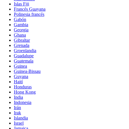
Islas Fiji
Francés Guayana
Polinesia francés
Gabón
Gambia
Georgia
Ghana
Gibraltar
Grenada
Groenlandia
Guadalupe
Guatemala
Guinea
Guinea-Bissau
Guyana
Haití
Honduras
Hong Kong
India
Indonesia
Irán
Irak
Islandia
Israel
Jamaica