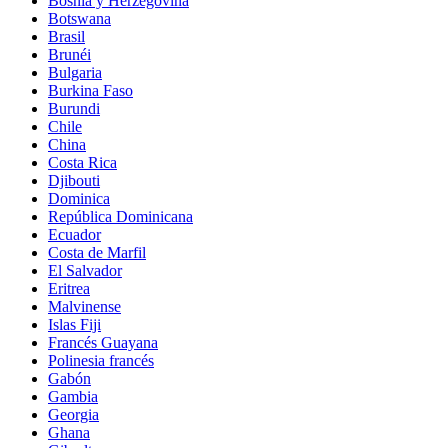
Bosnia y Herzegovina
Botswana
Brasil
Brunéi
Bulgaria
Burkina Faso
Burundi
Chile
China
Costa Rica
Djibouti
Dominica
República Dominicana
Ecuador
Costa de Marfil
El Salvador
Eritrea
Malvinense
Islas Fiji
Francés Guayana
Polinesia francés
Gabón
Gambia
Georgia
Ghana