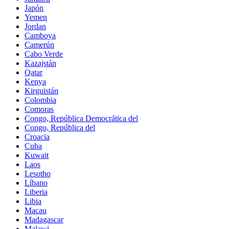
Japón
Yemen
Jordan
Camboya
Camerún
Cabo Verde
Kazajstán
Qatar
Kenya
Kirguistán
Colombia
Comoras
Congo, República Democrática del
Congo, República del
Croacia
Cuba
Kuwait
Laos
Lesotho
Líbano
Liberia
Libia
Macau
Madagascar
Malawi