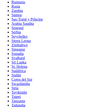
Rumania
Rusia
Zambia
Samoa
Sao Tomé y Príncipe
Arabia Saudita
Senegal
Serbia
Seychelles
Sierra Leona
Zimbabwe
Singapur
Somalia
Svalbard
Sri Lanka
St. Helena
Sudáfrica
Sudán
Corea del Sur
Swazilandia
Siria
Tayikistán
Taipei
Tanzania
Tailandia