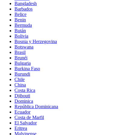
Bangladesh
Barbados
Belice
Benin
Bermuda
Bután
Bolivia
Bosnia y Herzegovina
Botswana
Brasil
Brunéi
Bulgaria
Burkina Faso
Burundi
Chile
China
Costa Rica
Djibouti
Dominica
República Dominicana
Ecuador
Costa de Marfil
El Salvador
Eritrea
Malvinense