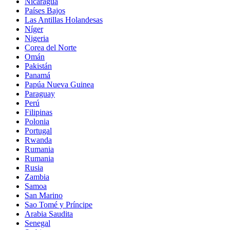
Nicaragua
Países Bajos
Las Antillas Holandesas
Níger
Nigeria
Corea del Norte
Omán
Pakistán
Panamá
Papúa Nueva Guinea
Paraguay
Perú
Filipinas
Polonia
Portugal
Rwanda
Rumania
Rumania
Rusia
Zambia
Samoa
San Marino
Sao Tomé y Príncipe
Arabia Saudita
Senegal