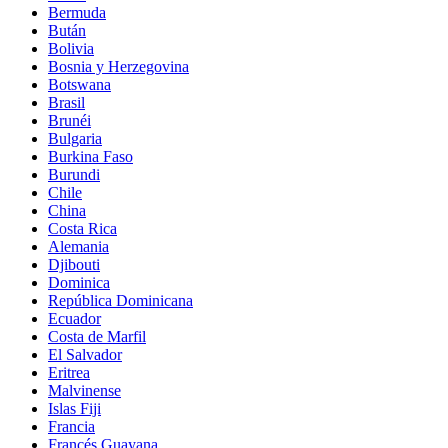
Bermuda
Bután
Bolivia
Bosnia y Herzegovina
Botswana
Brasil
Brunéi
Bulgaria
Burkina Faso
Burundi
Chile
China
Costa Rica
Alemania
Djibouti
Dominica
República Dominicana
Ecuador
Costa de Marfil
El Salvador
Eritrea
Malvinense
Islas Fiji
Francia
Francés Guayana