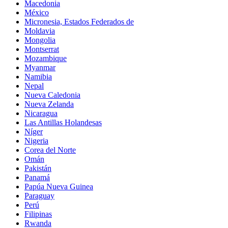
Macedonia
México
Micronesia, Estados Federados de
Moldavia
Mongolia
Montserrat
Mozambique
Myanmar
Namibia
Nepal
Nueva Caledonia
Nueva Zelanda
Nicaragua
Las Antillas Holandesas
Níger
Nigeria
Corea del Norte
Omán
Pakistán
Panamá
Papúa Nueva Guinea
Paraguay
Perú
Filipinas
Rwanda