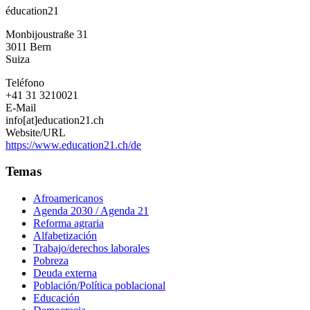
éducation21
Monbijoustraße 31
3011
Bern
Suiza
Teléfono
+41 31 3210021
E-Mail
info[at]education21.ch
Website/URL
https://www.education21.ch/de
Temas
Afroamericanos
Agenda 2030 / Agenda 21
Reforma agraria
Alfabetización
Trabajo/derechos laborales
Pobreza
Deuda externa
Población/Política poblacional
Educación