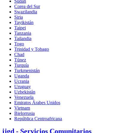
Sudán
Corea del Sur
Swazilandia
Siria
Tayikistán
Taipei
Tanzania
Tailandia
Togo
Trinidad y Tobago
Chad
Túnez
Turquía
Turkmenistán
Uganda
Ucrania
Uruguay
Uzbekistán
Venezuela
Emiratos Árabes Unidos
Vietnam
Bielorrusia
República Centroafricana
ijgd - Servicios Comunitarios