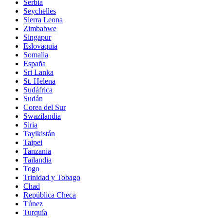
Serbia
Seychelles
Sierra Leona
Zimbabwe
Singapur
Eslovaquia
Somalia
España
Sri Lanka
St. Helena
Sudáfrica
Sudán
Corea del Sur
Swazilandia
Siria
Tayikistán
Taipei
Tanzania
Tailandia
Togo
Trinidad y Tobago
Chad
República Checa
Túnez
Turquía