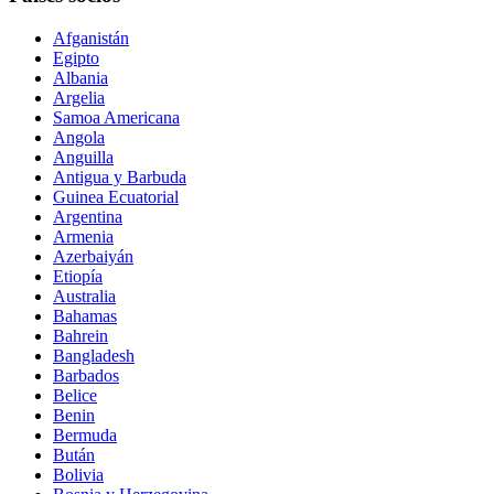
Afganistán
Egipto
Albania
Argelia
Samoa Americana
Angola
Anguilla
Antigua y Barbuda
Guinea Ecuatorial
Argentina
Armenia
Azerbaiyán
Etiopía
Australia
Bahamas
Bahrein
Bangladesh
Barbados
Belice
Benin
Bermuda
Bután
Bolivia