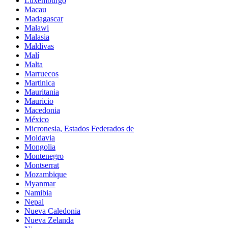
Luxemburgo
Macau
Madagascar
Malawi
Malasia
Maldivas
Malí
Malta
Marruecos
Martinica
Mauritania
Mauricio
Macedonia
México
Micronesia, Estados Federados de
Moldavia
Mongolia
Montenegro
Montserrat
Mozambique
Myanmar
Namibia
Nepal
Nueva Caledonia
Nueva Zelanda