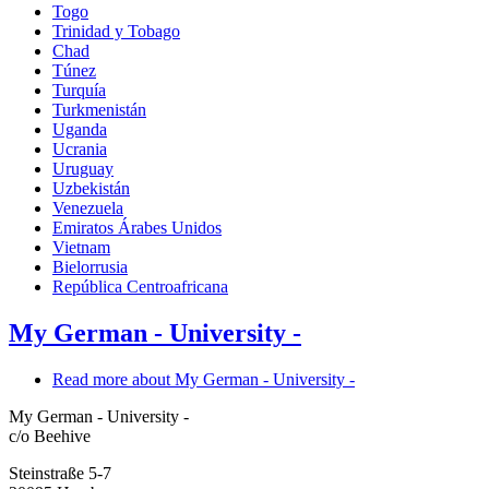
Togo
Trinidad y Tobago
Chad
Túnez
Turquía
Turkmenistán
Uganda
Ucrania
Uruguay
Uzbekistán
Venezuela
Emiratos Árabes Unidos
Vietnam
Bielorrusia
República Centroafricana
My German - University -
Read more
about My German - University -
My German - University -
c/o Beehive
Steinstraße 5-7