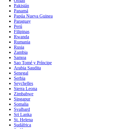
Omán
Pakistán
Panamá
Papúa Nueva Guinea
Paraguay
Perú
Filipinas
Rwanda
Rumania
Rusia
Zambia
Samoa
Sao Tomé y Príncipe
Arabia Saudita
Senegal
Serbia
Seychelles
Sierra Leona
Zimbabwe
Singapur
Somalia
Svalbard
Sri Lanka
St. Helena
Sudáfrica