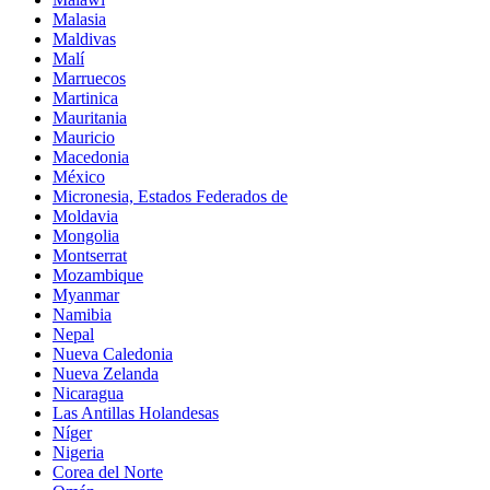
Malasia
Maldivas
Malí
Marruecos
Martinica
Mauritania
Mauricio
Macedonia
México
Micronesia, Estados Federados de
Moldavia
Mongolia
Montserrat
Mozambique
Myanmar
Namibia
Nepal
Nueva Caledonia
Nueva Zelanda
Nicaragua
Las Antillas Holandesas
Níger
Nigeria
Corea del Norte