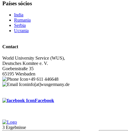
Países sócios
India
Rumania
Serbia
Ucrania
Contact
World University Service (WUS),
Deutsches Komitee e. V.
Goebenstraße 35
65195 Wiesbaden
+49 611 446648
info[at]wusgermany.de
Facebook
3 Ergebnisse
Footer