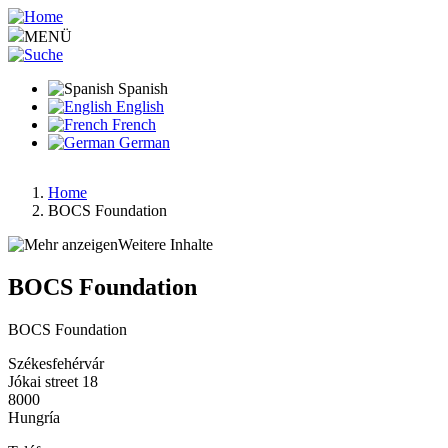
Pasar
al
MENÜ
contenido
principal
Spanish
English
French
German
Home
BOCS Foundation
Ruta
de
Weitere Inhalte
navegación
BOCS Foundation
BOCS Foundation
Székesfehérvár
Jókai street 18
8000
Hungría