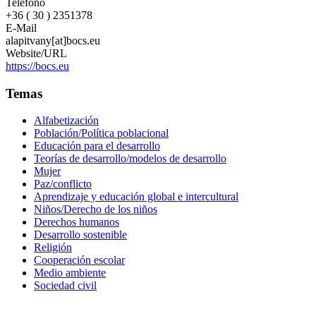
Teléfono
+36 ( 30 ) 2351378
E-Mail
alapitvany[at]bocs.eu
Website/URL
https://bocs.eu
Temas
Alfabetización
Población/Política poblacional
Educación para el desarrollo
Teorías de desarrollo/modelos de desarrollo
Mujer
Paz/conflicto
Aprendizaje y educación global e intercultural
Niños/Derecho de los niños
Derechos humanos
Desarrollo sostenible
Religión
Cooperación escolar
Medio ambiente
Sociedad civil