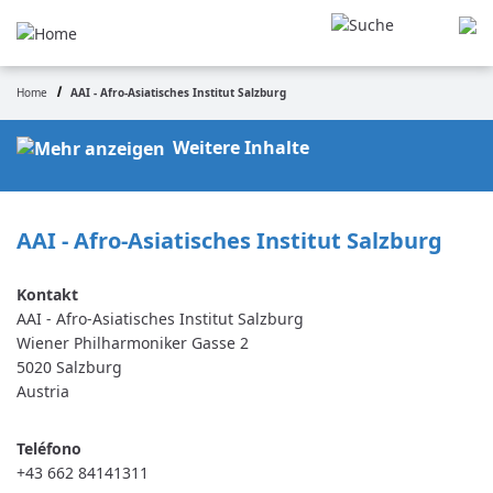
Pasar
al
contenido
principal
Home
AAI - Afro-Asiatisches Institut Salzburg
Ruta
de
Weitere Inhalte
navegación
AAI - Afro-Asiatisches Institut Salzburg
AAI - Afro-Asiatisches Institut Salzburg
Wiener Philharmoniker Gasse 2
5020
Salzburg
Austria
Teléfono
+43 662 84141311