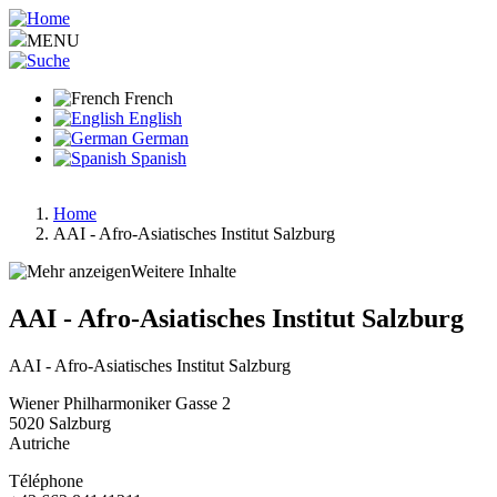
Aller
au
MENU
contenu
principal
French
English
German
Spanish
Home
AAI - Afro-Asiatisches Institut Salzburg
Fil
d'Ariane
Weitere Inhalte
AAI - Afro-Asiatisches Institut Salzburg
AAI - Afro-Asiatisches Institut Salzburg
Wiener Philharmoniker Gasse 2
5020
Salzburg
Autriche
Téléphone