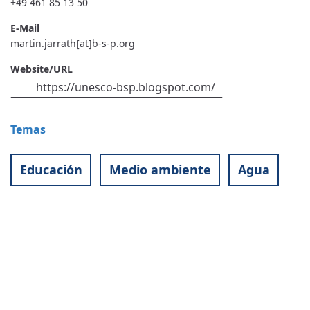
+49 461 85 13 50
E-Mail
martin.jarrath[at]b-s-p.org
Website/URL
https://unesco-bsp.blogspot.com/
Temas
Educación
Medio ambiente
Agua
Contact
World University Service (WUS),