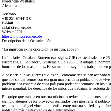
Nordrhein-Westfalen
Alemania
Teléfono
+49 251 674413-0
E-Mail
cir[at]ci-romero.de
Website/URL
https://www.ci-romero.de
Descripción de la Organización
"La injusticia exige oposición; la justicia, apoyo".
La Iniciativa Cristiana Romero (sus siglas, CIR) existe desde hace 25 
Nicaragua, El Salvador y Guatemala. En 1985 CIR adopta el nombre d
humanos de los más pobres. En su memoria seguimos trabajando en pro d
A pesar de que las guerras civiles en Centroamérica se han acabado y
que nos solidaricemos con esa gran mayoría de la población que vive en
problemática concreta de cada país para poder concentrarse en los dist
interés mundial: los derechos de los niños que trabajan, la teología de l
El equipo que trabaja en nuestra oficina es reducido, lo que nos per
ejemplo algunos de los proyectos realizados para mostrarle al público 
responsabilidad y el vínculo que existe entre nuestra sociedad y dic
población más desfavorecida de Centroamérica.