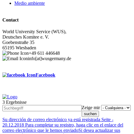
Medio ambiente
Contact
World University Service (WUS),
Deutsches Komitee e. V.
Goebenstraße 35
65195 Wiesbaden
+49 611 446648
info[at]wusgermany.de
Facebook
3 Ergebnisse
Footer
Zeige mir
menu
Su dirección de correo electrónico ya está registrada
Seite -
20.12.2018
Para completar su registro, haga clic en el enlace del
correo electrónico que le hemos enviadoSi desea actualizar sus