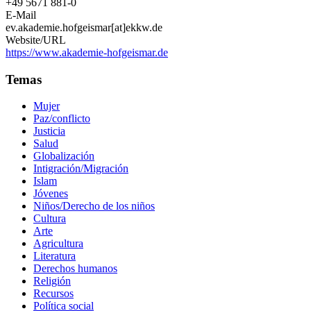
+49 5671 881-0
E-Mail
ev.akademie.hofgeismar[at]ekkw.de
Website/URL
https://www.akademie-hofgeismar.de
Temas
Mujer
Paz/conflicto
Justicia
Salud
Globalización
Intigración/Migración
Islam
Jóvenes
Niños/Derecho de los niños
Cultura
Arte
Agricultura
Literatura
Derechos humanos
Religión
Recursos
Política social