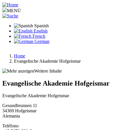
Pasar
al
MENÜ
contenido
principal
Spanish
English
French
German
Home
Evangelische Akademie Hofgeismar
Ruta
de
Weitere Inhalte
navegación
Evangelische Akademie Hofgeismar
Evangelische Akademie Hofgeismar
Gesundbrunnen 11
34369
Hofgeismar
Alemania
Teléfono