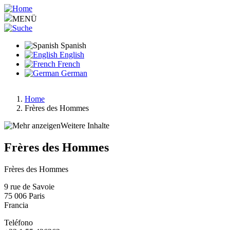
Pasar
al
MENÜ
contenido
principal
Spanish
English
French
German
Home
Frères des Hommes
Ruta
de
Weitere Inhalte
navegación
Frères des Hommes
Frères des Hommes
9 rue de Savoie
75 006
Paris
Francia
Teléfono