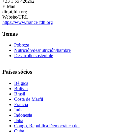
+33 1 55 426262
E-Mail
dir[at]fdh.org
Website/URL
https://www.france-fdh.org
Temas
Pobreza
Nutrición/desnutrición/hambre
Desarrollo sostenible
Países sócios
Bélgica
Bolivia
Brasil
Costa de Marfil
Francia
India
Indonesia
Italia
Congo, República Democrática del
Cuba