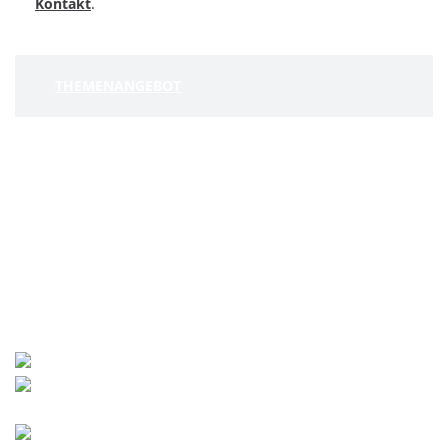
Kontakt
.
THEMENANGEBOT
Contact
World University Service (WUS),
Deutsches Komitee e. V.
Goebenstraße 35
65195 Wiesbaden
+49 611 446648
info[at]wusgermany.de
Facebook