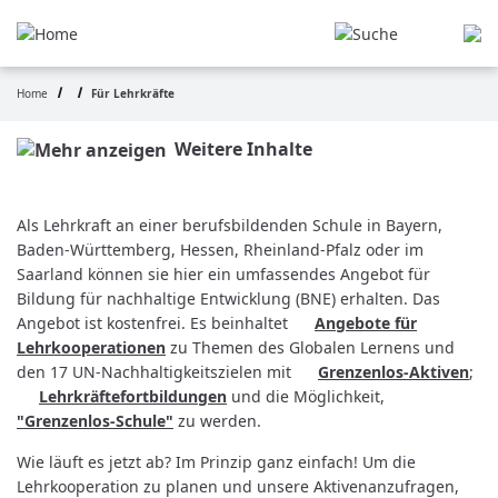
Pasar
al
contenido
principal
Home
Für Lehrkräfte
Ruta
de
Weitere Inhalte
navegación
Als Lehrkraft an einer berufsbildenden Schule in Bayern,
Baden-Württemberg, Hessen, Rheinland-Pfalz oder im
Saarland können sie hier ein umfassendes Angebot für
Bildung für nachhaltige Entwicklung (BNE) erhalten. Das
Angebot ist kostenfrei. Es beinhaltet
Angebote für
Lehrkooperationen
zu Themen des Globalen Lernens und
den 17 UN-Nachhaltigkeitszielen mit
Grenzenlos-Aktiven
;
Lehrkräftefortbildungen
und die Möglichkeit,
"Grenzenlos-Schule"
zu werden.
Wie läuft es jetzt ab? Im Prinzip ganz einfach! Um die
Lehrkooperation zu planen und unsere Aktivenanzufragen,