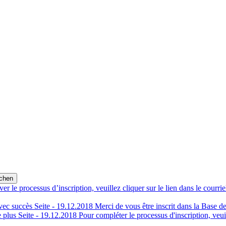
er le processus d’inscription, veuillez cliquer sur le lien dans le cour
vec succès
Seite -
19.12.2018
Merci de vous être inscrit dans la Base 
 plus
Seite -
19.12.2018
Pour compléter le processus d'inscription, veui