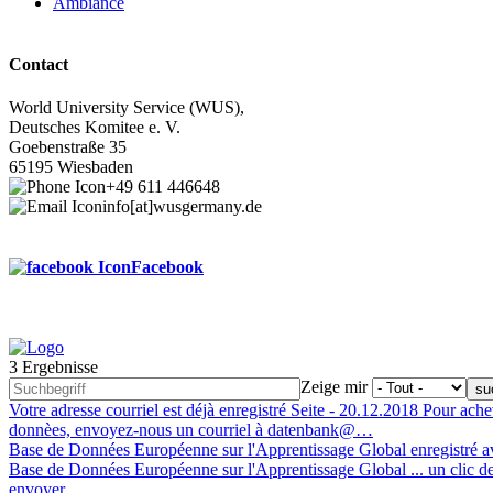
Ambiance
Contact
World University Service (WUS),
Deutsches Komitee e. V.
Goebenstraße 35
65195 Wiesbaden
+49 611 446648
info[at]wusgermany.de
Facebook
3 Ergebnisse
Footer
Zeige mir
menu
Votre adresse courriel est déjà enregistré
Seite -
20.12.2018
Pour achev
donnèes, envoyez-nous un courriel à datenbank@…
Base de Données Européenne sur l'Apprentissage Global enregistré a
Base de Données Européenne sur l'Apprentissage Global ... un clic de
envoyer.