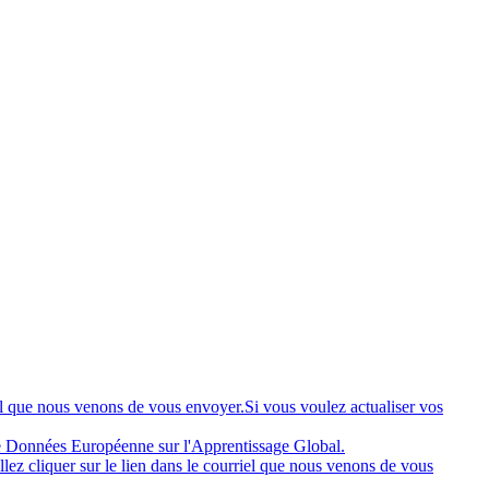
riel que nous venons de vous envoyer.Si vous voulez actualiser vos
de Données Européenne sur l'Apprentissage Global.
llez cliquer sur le lien dans le courriel que nous venons de vous