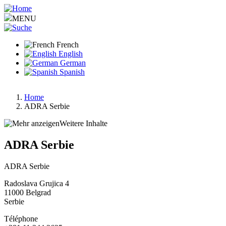
Aller
au
MENU
contenu
principal
French
English
German
Spanish
Home
ADRA Serbie
Fil
d'Ariane
Weitere Inhalte
ADRA Serbie
ADRA Serbie
Radoslava Grujica 4
11000
Belgrad
Serbie
Téléphone