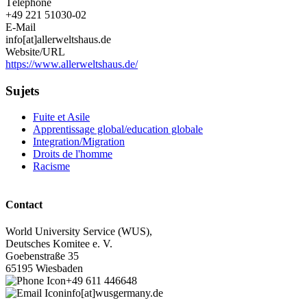
Téléphone
+49 221 51030-02
E-Mail
info[at]allerweltshaus.de
Website/URL
https://www.allerweltshaus.de/
Sujets
Fuite et Asile
Apprentissage global/education globale
Integration/Migration
Droits de l'homme
Racisme
Contact
World University Service (WUS),
Deutsches Komitee e. V.
Goebenstraße 35
65195 Wiesbaden
+49 611 446648
info[at]wusgermany.de