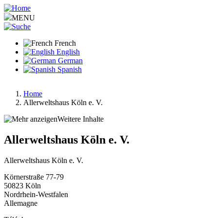
Aller
au
MENU
contenu
principal
French
English
German
Spanish
Home
Allerweltshaus Köln e. V.
Fil
d'Ariane
Weitere Inhalte
Allerweltshaus Köln e. V.
Allerweltshaus Köln e. V.
Körnerstraße 77-79
50823
Köln
Nordrhein-Westfalen
Allemagne