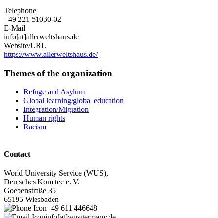
Telephone
+49 221 51030-02
E-Mail
info[at]allerweltshaus.de
Website/URL
https://www.allerweltshaus.de/
Themes of the organization
Refuge and Asylum
Global learning/global education
Integration/Migration
Human rights
Racism
Contact
World University Service (WUS),
Deutsches Komitee e. V.
Goebenstraße 35
65195 Wiesbaden
+49 611 446648
info[at]wusgermany.de