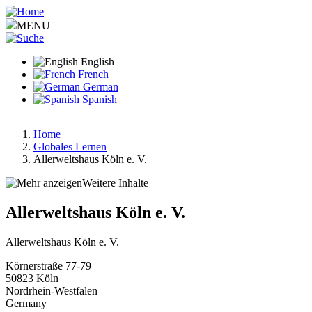
Skip
to
MENU
main
content
English
French
German
Spanish
Home
Globales Lernen
Breadcrumb
Allerweltshaus Köln e. V.
Weitere Inhalte
Allerweltshaus Köln e. V.
Allerweltshaus Köln e. V.
Körnerstraße 77-79
50823
Köln
Nordrhein-Westfalen
Germany