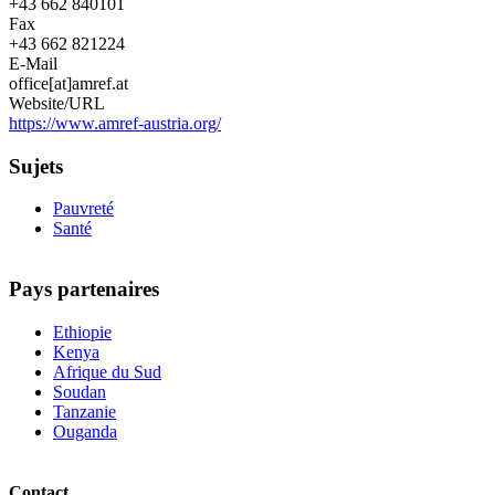
+43 662 840101
Fax
+43 662 821224
E-Mail
office[at]amref.at
Website/URL
https://www.amref-austria.org/
Sujets
Pauvreté
Santé
Pays partenaires
Ethiopie
Kenya
Afrique du Sud
Soudan
Tanzanie
Ouganda
Contact