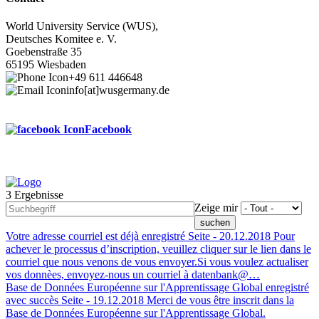
World University Service (WUS),
Deutsches Komitee e. V.
Goebenstraße 35
65195 Wiesbaden
+49 611 446648
info[at]wusgermany.de
Facebook
3 Ergebnisse
Footer
Zeige mir
menu
Votre adresse courriel est déjà enregistré
Seite -
20.12.2018
Pour
achever le processus d’inscription, veuillez cliquer sur le lien dans le
courriel que nous venons de vous envoyer.Si vous voulez actualiser
vos donnèes, envoyez-nous un courriel à datenbank@…
Base de Données Européenne sur l'Apprentissage Global enregistré
avec succès
Seite -
19.12.2018
Merci de vous être inscrit dans la
Base de Données Européenne sur l'Apprentissage Global.