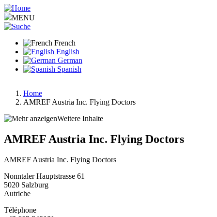
Aller
au
MENU
contenu
principal
French
English
German
Spanish
Home
AMREF Austria Inc. Flying Doctors
Fil
d'Ariane
Weitere Inhalte
AMREF Austria Inc. Flying Doctors
AMREF Austria Inc. Flying Doctors
Nonntaler Hauptstrasse 61
5020
Salzburg
Autriche
Téléphone