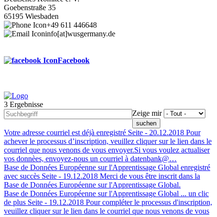
Goebenstraße 35
65195 Wiesbaden
+49 611 446648
info[at]wusgermany.de
Facebook
3 Ergebnisse
Footer
Zeige mir
menu
Votre adresse courriel est déjà enregistré
Seite -
20.12.2018
Pour
achever le processus d’inscription, veuillez cliquer sur le lien dans le
courriel que nous venons de vous envoyer.Si vous voulez actualiser
vos donnèes, envoyez-nous un courriel à datenbank@…
Base de Données Européenne sur l'Apprentissage Global enregistré
avec succès
Seite -
19.12.2018
Merci de vous être inscrit dans la
Base de Données Européenne sur l'Apprentissage Global.
Base de Données Européenne sur l'Apprentissage Global ... un clic
de plus
Seite -
19.12.2018
Pour compléter le processus d'inscription,
veuillez cliquer sur le lien dans le courriel que nous venons de vous