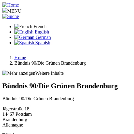
Aller
au
MENU
contenu
principal
French
English
German
Spanish
Home
Bündnis 90/Die Grünen Brandenburg
Fil
d'Ariane
Weitere Inhalte
Bündnis 90/Die Grünen Brandenburg
Bündnis 90/Die Grünen Brandenburg
Jägerstraße 18
14467
Potsdam
Brandenburg
Allemagne