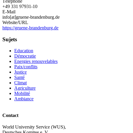
Téléphone
+49 331 97931-10
E-Mail
info[at]gruene-brandenburg.de
Website/URL
https://gruene-brandenburg.de
Sujets
Education
Démocratie
Energies renouvelables
Paix/conflits
Justice
Santé
Climat
Agriculture
Mobilité
Ambiance
Contact
World University Service (WUS),
Deutsches Komitee e. V.