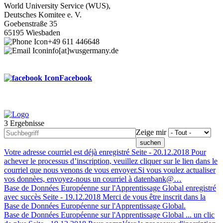
World University Service (WUS),
Deutsches Komitee e. V.
Goebenstraße 35
65195 Wiesbaden
+49 611 446648
info[at]wusgermany.de
Facebook
3 Ergebnisse
Footer
Zeige mir
menu
Votre adresse courriel est déjà enregistré
Seite -
20.12.2018
Pour
achever le processus d’inscription, veuillez cliquer sur le lien dans le
courriel que nous venons de vous envoyer.Si vous voulez actualiser
vos donnèes, envoyez-nous un courriel à datenbank@…
Base de Données Européenne sur l'Apprentissage Global enregistré
avec succès
Seite -
19.12.2018
Merci de vous être inscrit dans la
Base de Données Européenne sur l'Apprentissage Global.
Base de Données Européenne sur l'Apprentissage Global ... un clic