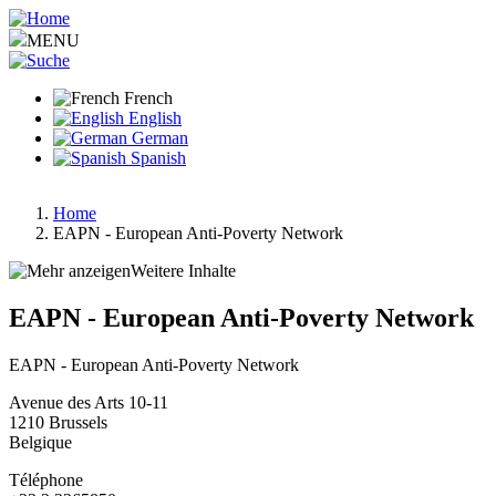
Aller
au
MENU
contenu
principal
French
English
German
Spanish
Home
EAPN - European Anti-Poverty Network
Fil
d'Ariane
Weitere Inhalte
EAPN - European Anti-Poverty Network
EAPN - European Anti-Poverty Network
Avenue des Arts 10-11
1210
Brussels
Belgique
Téléphone