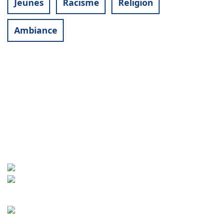
Jeunes
Racisme
Religion
Ambiance
Contact
World University Service (WUS),
Deutsches Komitee e. V.
Goebenstraße 35
65195 Wiesbaden
+49 611 446648
info[at]wusgermany.de
Facebook