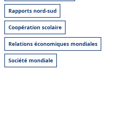
Rapports nord-sud
Coopération scolaire
Relations économiques mondiales
Société mondiale
Contact
World University Service (WUS),
Deutsches Komitee e. V.
Goebenstraße 35