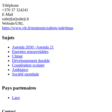
Téléphone
+370 37 324241
E-Mail
zalieji[at]zalieji.lt
Website/URL
https://www.vle.lt/straipsnis/zaliuju-judejimas
Sujets
Agenda 2030 / Agenda 21
Energies renouvelables
Climat
Développement durable
Coopération scolaire
Ambiance
Société mondiale
Pays partenaires
Laos
Contact