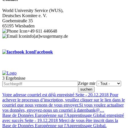
World University Service (WUS),
Deutsches Komitee e. V.
Goebenstraße 35
65195 Wiesbaden
+49 611 446648
info[at]wusgermany.de
Facebook
3 Ergebnisse
Footer
Zeige mir
menu
Votre adresse courriel est déjà enregistré
Seite -
20.12.2018
Pour
achever le processus d’inscription, veuillez cliquer sur le lien dans le
courriel que nous venons de vous envoyer.Si vous voulez actualiser
vos donnèes, envoyez-nous un courriel à datenbank@…
Base de Données Européenne sur l'Apprentissage Global enregistré
avec succès
Seite -
19.12.2018
Merci de vous être inscrit dans la
Base de Données Européenne sur l'Apprentissage Global.