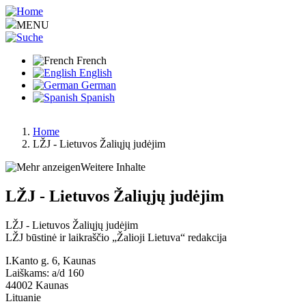
Aller
au
MENU
contenu
principal
French
English
German
Spanish
Home
LŽJ - Lietuvos Žaliųjų judėjim
Fil
d'Ariane
Weitere Inhalte
LŽJ - Lietuvos Žaliųjų judėjim
LŽJ - Lietuvos Žaliųjų judėjim
LŽJ būstinė ir laikraščio „Žalioji Lietuva“ redakcija
I.Kanto g. 6, Kaunas
Laiškams: a/d 160
44002
Kaunas
Lituanie