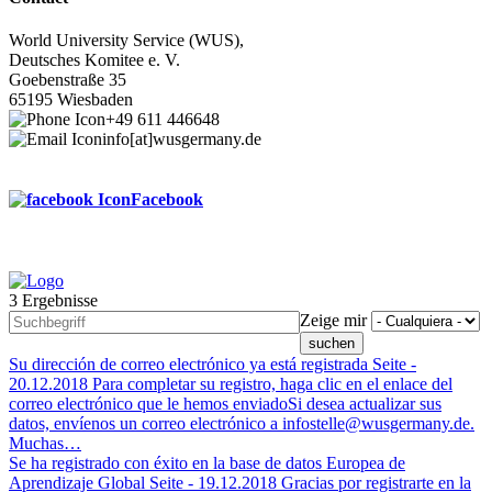
World University Service (WUS),
Deutsches Komitee e. V.
Goebenstraße 35
65195 Wiesbaden
+49 611 446648
info[at]wusgermany.de
Facebook
3 Ergebnisse
Footer
Zeige mir
menu
Su dirección de correo electrónico ya está registrada
Seite -
20.12.2018
Para completar su registro, haga clic en el enlace del
correo electrónico que le hemos enviadoSi desea actualizar sus
datos, envíenos un correo electrónico a infostelle@wusgermany.de.
Muchas…
Se ha registrado con éxito en la base de datos Europea de
Aprendizaje Global
Seite -
19.12.2018
Gracias por registrarte en la