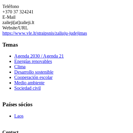
Teléfono
+370 37 324241
E-Mail
zalieji[at]zalieji.lt
Website/URL
https://www.vle.lt/straipsnis/zaliuju-judejimas
Temas
Agenda 2030 / Agenda 21
Energías renovables
Clima
Desarrollo sostenible
Cooperación escolar
Medio ambiente
Sociedad civil
Países sócios
Laos
Contact