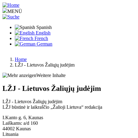
Pasar
al
MENÜ
contenido
principal
Spanish
English
French
German
Home
LŽJ - Lietuvos Žaliųjų judėjim
Ruta
de
Weitere Inhalte
navegación
LŽJ - Lietuvos Žaliųjų judėjim
LŽJ - Lietuvos Žaliųjų judėjim
LŽJ būstinė ir laikraščio „Žalioji Lietuva“ redakcija
I.Kanto g. 6, Kaunas
Laiškams: a/d 160
44002
Kaunas
Lituania