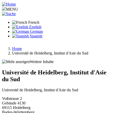
Aller
au
MENU
contenu
principal
French
English
German
Spanish
Home
Université de Heidelberg, Institut d'Asie du Sud
Fil
d'Ariane
Weitere Inhalte
Université de Heidelberg, Institut d'Asie
du Sud
Université de Heidelberg, Institut d'Asie du Sud
Voßstrasse 2
Gebäude 4130
69115
Heidelberg
Baden-Württemberg