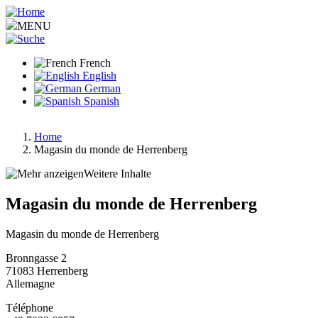
Aller
au
MENU
contenu
principal
French
English
German
Spanish
Home
Magasin du monde de Herrenberg
Fil
d'Ariane
Weitere Inhalte
Magasin du monde de Herrenberg
Magasin du monde de Herrenberg
Bronngasse 2
71083
Herrenberg
Allemagne
Téléphone