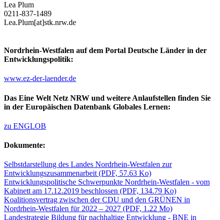
Lea Plum
0211-837-1489
Lea.Plum[at]stk.nrw.de
Nordrhein-Westfalen auf dem Portal Deutsche Länder in der
Entwicklungspolitik:
www.ez-der-laender.de
Das Eine Welt Netz NRW und weitere Anlaufstellen finden Sie
in der Europäischen Datenbank Globales Lernen:
zu ENGLOB
Dokumente:
Selbstdarstellung des Landes Nordrhein-Westfalen zur
Entwicklungszusammenarbeit
(PDF, 57.63 Ko)
Entwicklungspolitische Schwerpunkte Nordrhein-Westfalen - vom
Kabinett am 17.12.2019 beschlossen
(PDF, 134.79 Ko)
Koalitionsvertrag zwischen der CDU und den GRÜNEN in
Nordrhein-Westfalen für 2022 – 2027
(PDF, 1.22 Mo)
Landestrategie Bildung für nachhaltige Entwicklung - BNE in