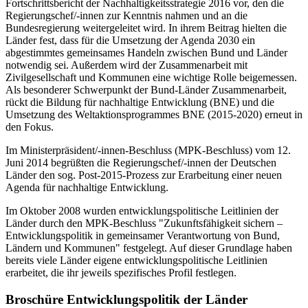
Fortschrittsbericht der Nachhaltigkeitsstrategie 2016 vor, den die
Regierungschef/-innen zur Kenntnis nahmen und an die
Bundesregierung weitergeleitet wird. In ihrem Beitrag hielten die
Länder fest, dass für die Umsetzung der Agenda 2030 ein
abgestimmtes gemeinsames Handeln zwischen Bund und Länder
notwendig sei. Außerdem wird der Zusammenarbeit mit
Zivilgesellschaft und Kommunen eine wichtige Rolle beigemessen.
Als besonderer Schwerpunkt der Bund-Länder Zusammenarbeit,
rückt die Bildung für nachhaltige Entwicklung (BNE) und die
Umsetzung des Weltaktionsprogrammes BNE (2015-2020) erneut in
den Fokus.
Im Ministerpräsident/-innen-Beschluss (MPK-Beschluss) vom 12.
Juni 2014 begrüßten die Regierungschef/-innen der Deutschen
Länder den sog. Post-2015-Prozess zur Erarbeitung einer neuen
Agenda für nachhaltige Entwicklung.
Im Oktober 2008 wurden ent­wick­lungs­po­litische Leitlinien der
Länder durch den MPK-Be­schluss "Zukunfts­fähigkeit sichern –
Ent­wick­lungs­po­li­tik in ge­mein­samer Ver­ant­wor­tung von Bund,
Ländern und Kommunen" festgelegt. Auf dieser Grundlage haben
bereits viele Länder eigene ent­wick­lungs­po­litische Leitlinien
erarbeitet, die ihr jeweils spezifisches Profil festlegen.
Broschüre Entwicklungspolitik der Länder