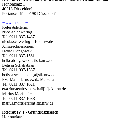
Horionplatz 1
40213 Düsseldorf
Postanschrift: 40190 Düsseldorf
www.mbei.nrw
Referatsleiterin:
Nicola Schwering
Tel. 0211 837-1487
nicola.schwering[at]stk.nrw.de
Ansprechpersonen:
Heike Dongowski
Tel. 0211 837-1561
heike.dongowski[at]stk.nrw.de
Betissa Schahabian
Tel. 0211 837-1567
betissa.schahabian[at]stk.nrw.de
Eva Maria Durstewitz-Marschall
Tel. 0211 837-1621
eva.durstewitz-marschall[at]stk.nrw.de
Marius Mortsiefer
Tel. 0211 837-1683
marius.mortsiefer[at]stk.nrw.de
Referat IV 1 - Grundsatzfragen
Horionplatz 1