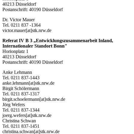
40213 Düsseldorf
Postanschrift: 40190 Düsseldorf
Dr. Victor Mauer
Tel. 0211 837 -1364
victor.mauer[at]stk.nrw.de
Referat IV B 3 „Entwicklungszusammenarbeit Inland,
Internationaler Standort Bonn"
Horionplatz 1
40213 Düsseldorf
Postanschrift: 40190 Düsseldorf
Anke Lehmann
Tel. 0211 837-1443
anke.lehmann[at]stk.nrw.de
Birgit Schölermann
Tel. 0211 837-1317
birgit.schoelermann[at]stk.nrw.de
Jörg Wefers
Tel. 0211 837-1344
joerg.wefers[at]stk.nrw.de
Christina Schwan
Tel. 0211 837-1451
christina.schwan[at]stk.nrw.de